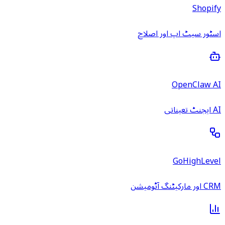
Shopify
اسٹور سیٹ اپ اور اصلاح
OpenClaw AI
AI ایجنٹ تعیناتی
GoHighLevel
CRM اور مارکیٹنگ آٹومیشن