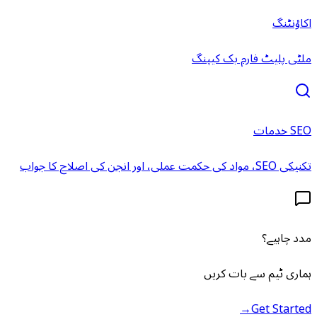
اکاؤنٹنگ
ملٹی پلیٹ فارم بک کیپنگ
SEO خدمات
تکنیکی SEO، مواد کی حکمت عملی، اور انجن کی اصلاح کا جواب
مدد چاہیے؟
ہماری ٹیم سے بات کریں
→
Get Started