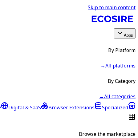
Skip to main content
Apps
By Platform
→
All platforms
By Category
→
All categories
y
Digital & SaaS
Browser Extensions
Specialized
Browse the marketplace