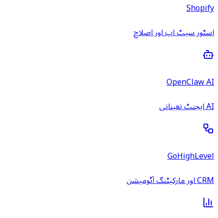
Shopify
اسٹور سیٹ اپ اور اصلاح
OpenClaw AI
AI ایجنٹ تعیناتی
GoHighLevel
CRM اور مارکیٹنگ آٹومیشن