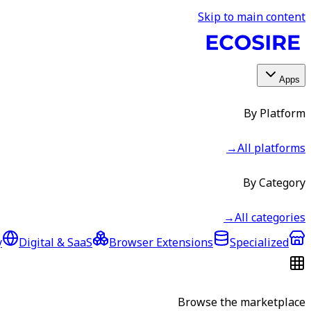
Skip to main content
Apps
By Platform
→
All platforms
By Category
→
All categories
y
Digital & SaaS
Browser Extensions
Specialized
Browse the marketplace