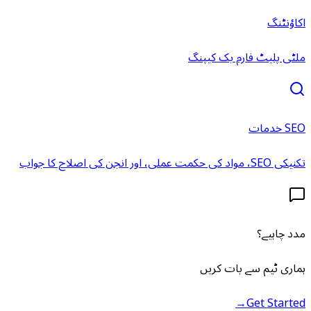
اکاؤنٹنگ
ملٹی پلیٹ فارم بک کیپنگ
SEO خدمات
تکنیکی SEO، مواد کی حکمت عملی، اور انجن کی اصلاح کا جواب
مدد چاہیے؟
ہماری ٹیم سے بات کریں
→
Get Started