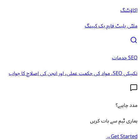
اکاؤنٹنگ
ملٹی پلیٹ فارم بک کیپنگ
SEO خدمات
تکنیکی SEO، مواد کی حکمت عملی، اور انجن کی اصلاح کا جواب
مدد چاہیے؟
ہماری ٹیم سے بات کریں
→
Get Started