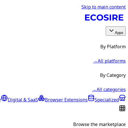
Skip to main content
Apps
By Platform
→
All platforms
By Category
→
All categories
y
Digital & SaaS
Browser Extensions
Specialized
Browse the marketplace