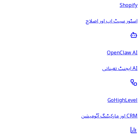
Shopify
اسٹور سیٹ اپ اور اصلاح
OpenClaw AI
AI ایجنٹ تعیناتی
GoHighLevel
CRM اور مارکیٹنگ آٹومیشن