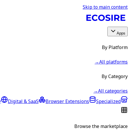
Skip to main content
Apps
By Platform
→
All platforms
By Category
→
All categories
y
Digital & SaaS
Browser Extensions
Specialized
Browse the marketplace