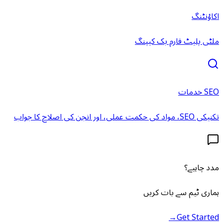
اکاؤنٹنگ
ملٹی پلیٹ فارم بک کیپنگ
SEO خدمات
تکنیکی SEO، مواد کی حکمت عملی، اور انجن کی اصلاح کا جواب
مدد چاہیے؟
ہماری ٹیم سے بات کریں
→
Get Started