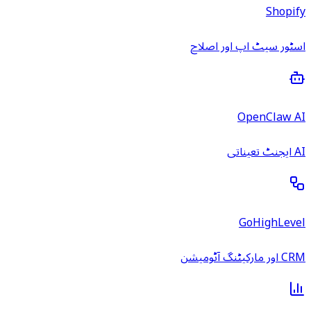
Shopify
اسٹور سیٹ اپ اور اصلاح
OpenClaw AI
AI ایجنٹ تعیناتی
GoHighLevel
CRM اور مارکیٹنگ آٹومیشن