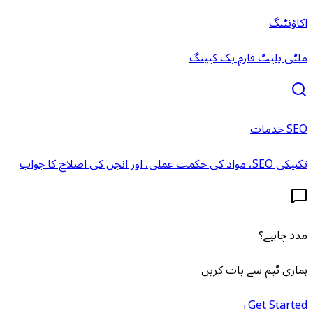
اکاؤنٹنگ
ملٹی پلیٹ فارم بک کیپنگ
SEO خدمات
تکنیکی SEO، مواد کی حکمت عملی، اور انجن کی اصلاح کا جواب
مدد چاہیے؟
ہماری ٹیم سے بات کریں
→
Get Started