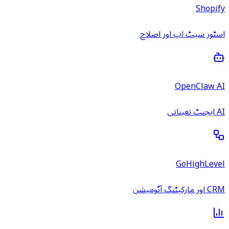
Shopify
اسٹور سیٹ اپ اور اصلاح
OpenClaw AI
AI ایجنٹ تعیناتی
GoHighLevel
CRM اور مارکیٹنگ آٹومیشن