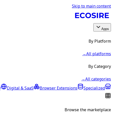
Skip to main content
Apps
By Platform
→
All platforms
By Category
→
All categories
y
Digital & SaaS
Browser Extensions
Specialized
Browse the marketplace