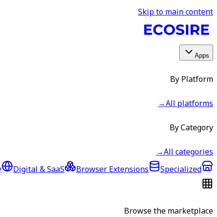
Skip to main content
Apps
By Platform
→
All platforms
By Category
→
All categories
y
Digital & SaaS
Browser Extensions
Specialized
Browse the marketplace