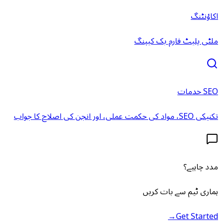
اکاؤنٹنگ
ملٹی پلیٹ فارم بک کیپنگ
SEO خدمات
تکنیکی SEO، مواد کی حکمت عملی، اور انجن کی اصلاح کا جواب
مدد چاہیے؟
ہماری ٹیم سے بات کریں
→
Get Started