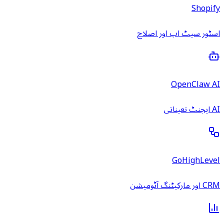
Shopify
اسٹور سیٹ اپ اور اصلاح
OpenClaw AI
AI ایجنٹ تعیناتی
GoHighLevel
CRM اور مارکیٹنگ آٹومیشن