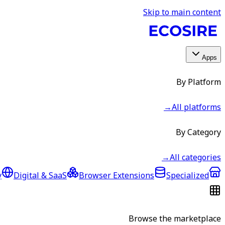
Skip to main content
Apps
By Platform
→
All platforms
By Category
→
All categories
y
Digital & SaaS
Browser Extensions
Specialized
Browse the marketplace