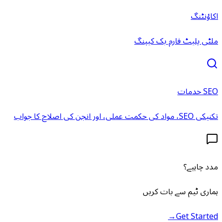
اکاؤنٹنگ
ملٹی پلیٹ فارم بک کیپنگ
SEO خدمات
تکنیکی SEO، مواد کی حکمت عملی، اور انجن کی اصلاح کا جواب
مدد چاہیے؟
ہماری ٹیم سے بات کریں
→
Get Started