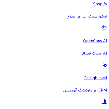
Shopify
اسٹور سیٹ اپ اور اصلاح
OpenClaw AI
AI ایجنٹ تعیناتی
GoHighLevel
CRM اور مارکیٹنگ آٹومیشن