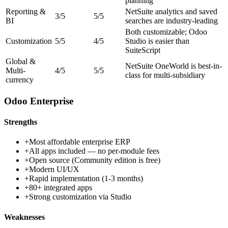
planning
Reporting &
NetSuite analytics and saved
3
/5
5
/5
BI
searches are industry-leading
Both customizable; Odoo
Customization
5
/5
4
/5
Studio is easier than
SuiteScript
Global &
NetSuite OneWorld is best-in-
Multi-
4
/5
5
/5
class for multi-subsidiary
currency
Odoo Enterprise
Strengths
+
Most affordable enterprise ERP
+
All apps included — no per-module fees
+
Open source (Community edition is free)
+
Modern UI/UX
+
Rapid implementation (1-3 months)
+
80+ integrated apps
+
Strong customization via Studio
Weaknesses