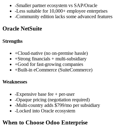
-
Smaller partner ecosystem vs SAP/Oracle
-
Less suitable for 10,000+ employee enterprises
-
Community edition lacks some advanced features
Oracle NetSuite
Strengths
+
Cloud-native (no on-premise hassle)
+
Strong financials + multi-subsidiary
+
Good for fast-growing companies
+
Built-in eCommerce (SuiteCommerce)
Weaknesses
-
Expensive base fee + per-user
-
Opaque pricing (negotiation required)
-
Multi-country adds $799/mo per subsidiary
-
Locked into Oracle ecosystem
When to Choose
Odoo Enterprise