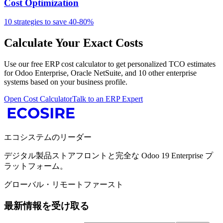
Cost Optimization
10 strategies to save 40-80%
Calculate Your Exact Costs
Use our free ERP cost calculator to get personalized TCO estimates
for
Odoo Enterprise
,
Oracle NetSuite
, and 10 other enterprise
systems based on your business profile.
Open Cost Calculator
Talk to an ERP Expert
エコシステムのリーダー
デジタル製品ストアフロントと完全な Odoo 19 Enterprise プ
ラットフォーム。
グローバル・リモートファースト
最新情報を受け取る