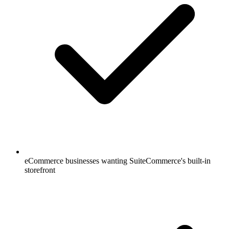
eCommerce businesses wanting SuiteCommerce's built-in
storefront