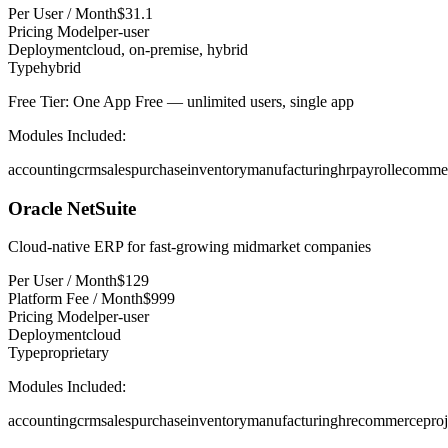
Per User / Month
$
31.1
Pricing Model
per-user
Deployment
cloud, on-premise, hybrid
Type
hybrid
Free Tier:
One App Free — unlimited users, single app
Modules Included:
accounting
crm
sales
purchase
inventory
manufacturing
hr
payroll
ecomme
Oracle NetSuite
Cloud-native ERP for fast-growing midmarket companies
Per User / Month
$
129
Platform Fee / Month
$
999
Pricing Model
per-user
Deployment
cloud
Type
proprietary
Modules Included:
accounting
crm
sales
purchase
inventory
manufacturing
hr
ecommerce
proj