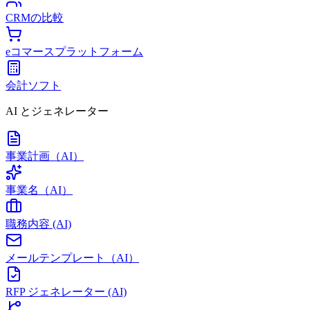
CRMの比較
eコマースプラットフォーム
会計ソフト
AI とジェネレーター
事業計画（AI）
事業名（AI）
職務内容 (AI)
メールテンプレート（AI）
RFP ジェネレーター (AI)