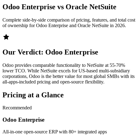
Odoo Enterprise
vs
Oracle NetSuite
Complete side-by-side comparison of pricing, features, and total cost
of ownership for
Odoo Enterprise
and
Oracle NetSuite
in 2026.
Our Verdict:
Odoo Enterprise
Odoo provides comparable functionality to NetSuite at 55-70%
lower TCO. While NetSuite excels for US-based multi-subsidiary
corporations, Odoo is the better value for most global SMBs with its
all-apps-included pricing and open-source flexibility.
Pricing at a Glance
Recommended
Odoo Enterprise
All-in-one open-source ERP with 80+ integrated apps