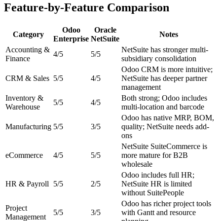
Feature-by-Feature Comparison
Odoo
Oracle
Category
Notes
Enterprise
NetSuite
Accounting &
NetSuite has stronger multi-
4
/5
5
/5
Finance
subsidiary consolidation
Odoo CRM is more intuitive;
CRM & Sales
5
/5
4
/5
NetSuite has deeper partner
management
Inventory &
Both strong; Odoo includes
5
/5
4
/5
Warehouse
multi-location and barcode
Odoo has native MRP, BOM,
Manufacturing
5
/5
3
/5
quality; NetSuite needs add-
ons
NetSuite SuiteCommerce is
eCommerce
4
/5
5
/5
more mature for B2B
wholesale
Odoo includes full HR;
HR & Payroll
5
/5
2
/5
NetSuite HR is limited
without SuitePeople
Odoo has richer project tools
Project
5
/5
3
/5
with Gantt and resource
Management