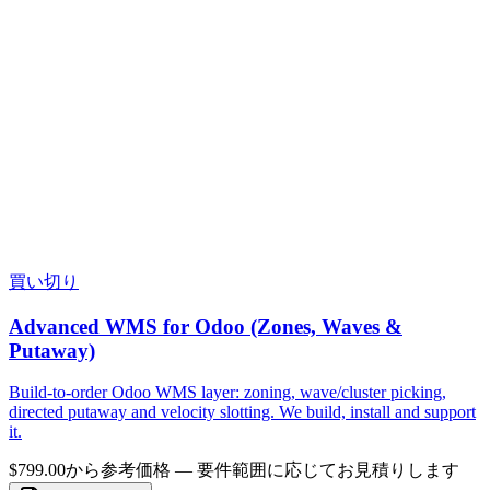
買い切り
Advanced WMS for Odoo (Zones, Waves &
Putaway)
Build-to-order Odoo WMS layer: zoning, wave/cluster picking,
directed putaway and velocity slotting. We build, install and support
it.
$799.00から
参考価格 — 要件範囲に応じてお見積りします