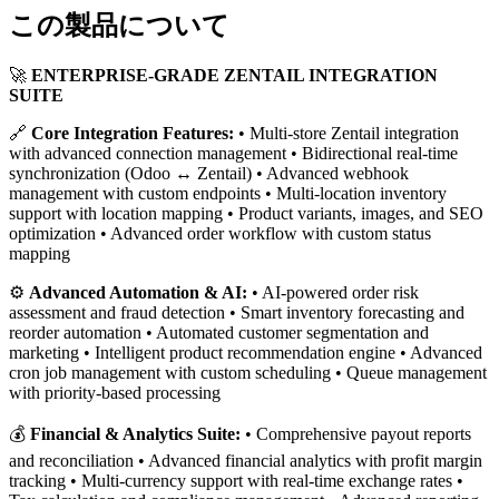
この製品について
🚀
ENTERPRISE-GRADE ZENTAIL INTEGRATION
SUITE
🔗
Core Integration Features:
• Multi-store Zentail integration
with advanced connection management • Bidirectional real-time
synchronization (Odoo ↔ Zentail) • Advanced webhook
management with custom endpoints • Multi-location inventory
support with location mapping • Product variants, images, and SEO
optimization • Advanced order workflow with custom status
mapping
⚙️
Advanced Automation & AI:
• AI-powered order risk
assessment and fraud detection • Smart inventory forecasting and
reorder automation • Automated customer segmentation and
marketing • Intelligent product recommendation engine • Advanced
cron job management with custom scheduling • Queue management
with priority-based processing
💰
Financial & Analytics Suite:
• Comprehensive payout reports
and reconciliation • Advanced financial analytics with profit margin
tracking • Multi-currency support with real-time exchange rates •