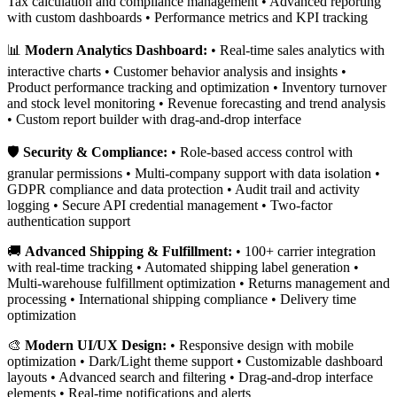
Tax calculation and compliance management • Advanced reporting
with custom dashboards • Performance metrics and KPI tracking
📊
Modern Analytics Dashboard:
• Real-time sales analytics with
interactive charts • Customer behavior analysis and insights •
Product performance tracking and optimization • Inventory turnover
and stock level monitoring • Revenue forecasting and trend analysis
• Custom report builder with drag-and-drop interface
🛡️
Security & Compliance:
• Role-based access control with
granular permissions • Multi-company support with data isolation •
GDPR compliance and data protection • Audit trail and activity
logging • Secure API credential management • Two-factor
authentication support
🚚
Advanced Shipping & Fulfillment:
• 100+ carrier integration
with real-time tracking • Automated shipping label generation •
Multi-warehouse fulfillment optimization • Returns management and
processing • International shipping compliance • Delivery time
optimization
🎨
Modern UI/UX Design:
• Responsive design with mobile
optimization • Dark/Light theme support • Customizable dashboard
layouts • Advanced search and filtering • Drag-and-drop interface
elements • Real-time notifications and alerts