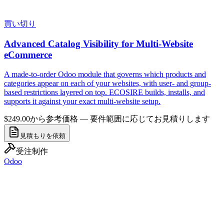
買い切り
Advanced Catalog Visibility for Multi-Website
eCommerce
A made-to-order Odoo module that governs which products and
categories appear on each of your websites, with user- and group-
based restrictions layered on top. ECOSIRE builds, installs, and
supports it against your exact multi-website setup.
$249.00から
参考価格 — 要件範囲に応じてお見積りします
見積もりを依頼
受注制作
Odoo