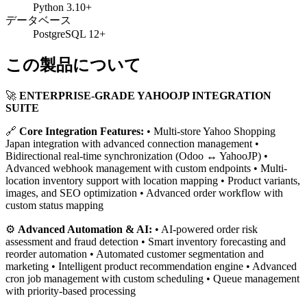
Python 3.10+
データベース
PostgreSQL 12+
この製品について
🚀
ENTERPRISE-GRADE YAHOOJP INTEGRATION
SUITE
🔗
Core Integration Features:
• Multi-store Yahoo Shopping
Japan integration with advanced connection management •
Bidirectional real-time synchronization (Odoo ↔ YahooJP) •
Advanced webhook management with custom endpoints • Multi-
location inventory support with location mapping • Product variants,
images, and SEO optimization • Advanced order workflow with
custom status mapping
⚙️
Advanced Automation & AI:
• AI-powered order risk
assessment and fraud detection • Smart inventory forecasting and
reorder automation • Automated customer segmentation and
marketing • Intelligent product recommendation engine • Advanced
cron job management with custom scheduling • Queue management
with priority-based processing