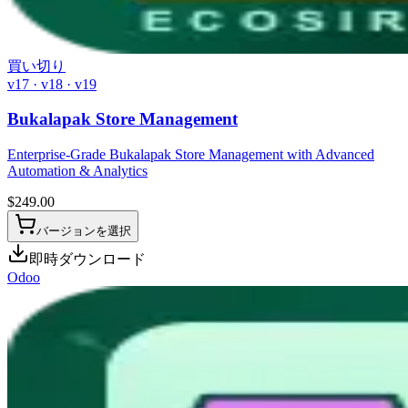
買い切り
v17 · v18 · v19
Bukalapak Store Management
Enterprise-Grade Bukalapak Store Management with Advanced
Automation & Analytics
$
249.00
バージョンを選択
即時ダウンロード
Odoo