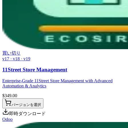
買い切り
v17 · v18 · v19
11Street Store Management
Enterprise-Grade 11Street Store Management with Advanced
Automation & Analytics
$
349.00
バージョンを選択
即時ダウンロード
Odoo