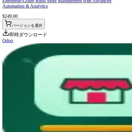
Enterprise-Grade Blibli Store Management with Advanced
Automation & Analytics
$
249.00
バージョンを選択
即時ダウンロード
Odoo