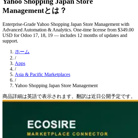
Yahoo Shopping Japan Store
Managementとは？
Enterprise-Grade Yahoo Shopping Japan Store Management with
Advanced Automation & Analytics. One-time license from $349.00
USD for Odoo 17, 18, 19 — includes 12 months of updates and
support.
ホーム
/
Apps
/
Asia & Pacific Marketplaces
/
Yahoo Shopping Japan Store Management
商品詳細は英語で表示されます。翻訳は近日公開予定です。