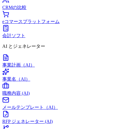
CRMの比較
eコマースプラットフォーム
会計ソフト
AI とジェネレーター
事業計画（AI）
事業名（AI）
職務内容 (AI)
メールテンプレート（AI）
RFP ジェネレーター (AI)