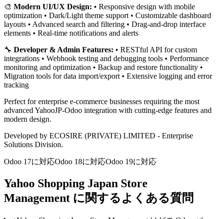
🎨
Modern UI/UX Design:
• Responsive design with mobile
optimization • Dark/Light theme support • Customizable dashboard
layouts • Advanced search and filtering • Drag-and-drop interface
elements • Real-time notifications and alerts
🔧
Developer & Admin Features:
• RESTful API for custom
integrations • Webhook testing and debugging tools • Performance
monitoring and optimization • Backup and restore functionality •
Migration tools for data import/export • Extensive logging and error
tracking
Perfect for enterprise e-commerce businesses requiring the most
advanced YahooJP-Odoo integration with cutting-edge features and
modern design.
Developed by ECOSIRE (PRIVATE) LIMITED - Enterprise
Solutions Division.
Odoo 17に対応
Odoo 18に対応
Odoo 19に対応
Yahoo Shopping Japan Store
Management に関するよくある質問