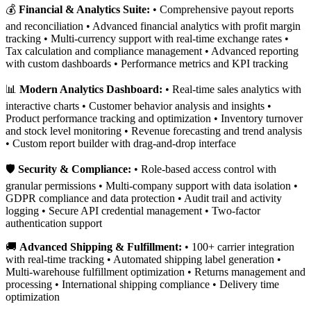
💰
Financial & Analytics Suite:
• Comprehensive payout reports
and reconciliation • Advanced financial analytics with profit margin
tracking • Multi-currency support with real-time exchange rates •
Tax calculation and compliance management • Advanced reporting
with custom dashboards • Performance metrics and KPI tracking
📊
Modern Analytics Dashboard:
• Real-time sales analytics with
interactive charts • Customer behavior analysis and insights •
Product performance tracking and optimization • Inventory turnover
and stock level monitoring • Revenue forecasting and trend analysis
• Custom report builder with drag-and-drop interface
🛡️
Security & Compliance:
• Role-based access control with
granular permissions • Multi-company support with data isolation •
GDPR compliance and data protection • Audit trail and activity
logging • Secure API credential management • Two-factor
authentication support
🚚
Advanced Shipping & Fulfillment:
• 100+ carrier integration
with real-time tracking • Automated shipping label generation •
Multi-warehouse fulfillment optimization • Returns management and
processing • International shipping compliance • Delivery time
optimization