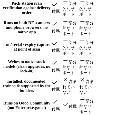
Pack-station scan
部分
部分
verification against delivery
的なサ
的なサ
付属
order
ポート
ポート
Runs on both RF scanners
部分
部分
and phone browsers, no
的なサ
的なサ
付属
native app
ポート
ポート
部分
部分
Lot / serial / expiry capture
的なサ
的なサ
at point of scan
付属
ポート
ポート
Writes to native stock
部分
部分
models (clean upgrades, no
的なサ
的なサ
付属
lock-in)
ポート
ポート
Installed, documented,
含ま
含ま
trained & supported by the
れてい
れてい
付属
builders
ない
ない
部分
Runs on Odoo Community
付属
的なサ
(not Enterprise-gated)
付属
ポート