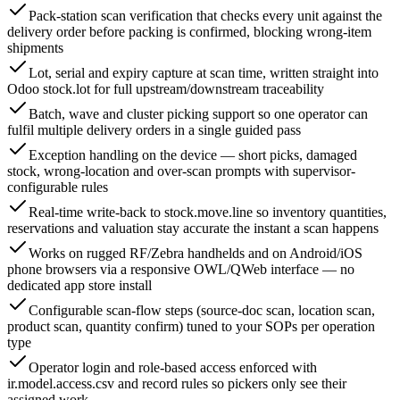
Pack-station scan verification that checks every unit against the
delivery order before packing is confirmed, blocking wrong-item
shipments
Lot, serial and expiry capture at scan time, written straight into
Odoo stock.lot for full upstream/downstream traceability
Batch, wave and cluster picking support so one operator can
fulfil multiple delivery orders in a single guided pass
Exception handling on the device — short picks, damaged
stock, wrong-location and over-scan prompts with supervisor-
configurable rules
Real-time write-back to stock.move.line so inventory quantities,
reservations and valuation stay accurate the instant a scan happens
Works on rugged RF/Zebra handhelds and on Android/iOS
phone browsers via a responsive OWL/QWeb interface — no
dedicated app store install
Configurable scan-flow steps (source-doc scan, location scan,
product scan, quantity confirm) tuned to your SOPs per operation
type
Operator login and role-based access enforced with
ir.model.access.csv and record rules so pickers only see their
assigned work