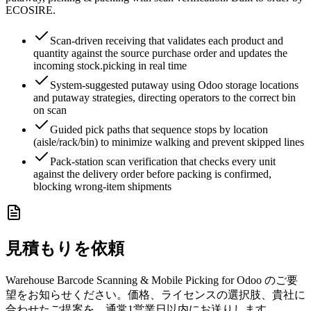
ECOSIRE.
Scan-driven receiving that validates each product and
quantity against the source purchase order and updates the
incoming stock.picking in real time
System-suggested putaway using Odoo storage locations
and putaway strategies, directing operators to the correct bin
on scan
Guided pick paths that sequence stops by location
(aisle/rack/bin) to minimize walking and prevent skipped lines
Pack-station scan verification that checks every unit
against the delivery order before packing is confirmed,
blocking wrong-item shipments
見積もりを依頼
Warehouse Barcode Scanning & Mobile Picking for Odoo のご要
望をお知らせください。価格、ライセンスの選択肢、貴社に
合わせたご提案を、通常1営業日以内にお送りします。