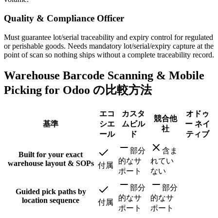
Quality & Compliance Officer
Must guarantee lot/serial traceability and expiry control for regulated
or perishable goods. Needs mandatory lot/serial/expiry capture at the
point of scan so nothing ships without a complete traceability record.
Warehouse Barcode Scanning & Mobile
Picking for Odoo の比較方法
エコ
カスタ
オドゥ
競合他
基準
シエ
ムビル
ー ネイ
社
ール
ド
ティブ
部分
含ま
Built for your exact
的なサ
れてい
warehouse layout & SOPs
付属
ポート
ない
部分
部分
Guided pick paths by
的なサ
的なサ
location sequence
付属
ポート
ポート