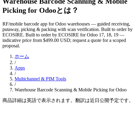
Warehouse Barcode Scanning & Mobile
Picking for Odooとは？
RF/mobile barcode app for Odoo warehouses — guided receiving,
putaway, picking & packing with scan verification. Built to order by
ECOSIRE. Built to order by ECOSIRE for Odoo 17, 18, 19 —
indicative price from $499.00 USD; request a quote for a scoped
proposal.
ホーム
/
Apps
/
Multichannel & PIM Tools
/
Warehouse Barcode Scanning & Mobile Picking for Odoo
商品詳細は英語で表示されます。翻訳は近日公開予定です。