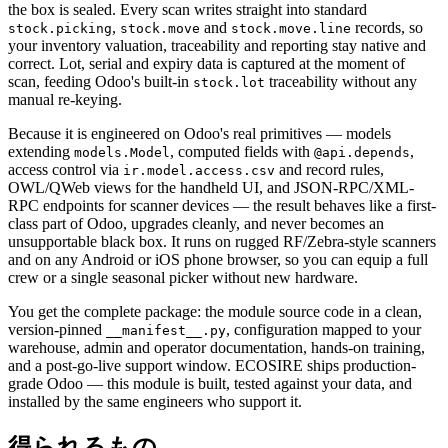
the box is sealed. Every scan writes straight into standard
,
and
records, so
stock.picking
stock.move
stock.move.line
your inventory valuation, traceability and reporting stay native and
correct. Lot, serial and expiry data is captured at the moment of
scan, feeding Odoo's built-in
traceability without any
stock.lot
manual re-keying.
Because it is engineered on Odoo's real primitives — models
extending
, computed fields with
,
models.Model
@api.depends
access control via
and record rules,
ir.model.access.csv
OWL/QWeb views for the handheld UI, and JSON-RPC/XML-
RPC endpoints for scanner devices — the result behaves like a first-
class part of Odoo, upgrades cleanly, and never becomes an
unsupportable black box. It runs on rugged RF/Zebra-style scanners
and on any Android or iOS phone browser, so you can equip a full
crew or a single seasonal picker without new hardware.
You get the complete package: the module source code in a clean,
version-pinned
, configuration mapped to your
__manifest__.py
warehouse, admin and operator documentation, hands-on training,
and a post-go-live support window. ECOSIRE ships production-
grade Odoo — this module is built, tested against your data, and
installed by the same engineers who support it.
得られるもの