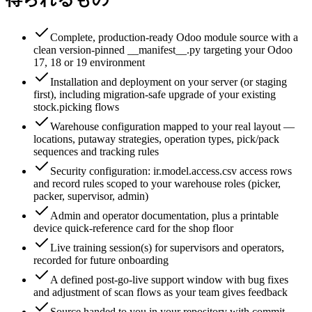
Complete, production-ready Odoo module source with a
clean version-pinned __manifest__.py targeting your Odoo
17, 18 or 19 environment
Installation and deployment on your server (or staging
first), including migration-safe upgrade of your existing
stock.picking flows
Warehouse configuration mapped to your real layout —
locations, putaway strategies, operation types, pick/pack
sequences and tracking rules
Security configuration: ir.model.access.csv access rows
and record rules scoped to your warehouse roles (picker,
packer, supervisor, admin)
Admin and operator documentation, plus a printable
device quick-reference card for the shop floor
Live training session(s) for supervisors and operators,
recorded for future onboarding
A defined post-go-live support window with bug fixes
and adjustment of scan flows as your team gives feedback
Source handed to you in your repository with commit