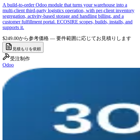
A build-to-order Odoo module that turns your warehouse into a
multi-client third-party logistics operation, with per-client inventory
segregation, activity-based storage and handling billing, and a
customer fulfillment portal. ECOSIRE scopes, builds, installs, and
supports it.
$249.00から
参考価格 — 要件範囲に応じてお見積りします
見積もりを依頼
受注制作
Odoo