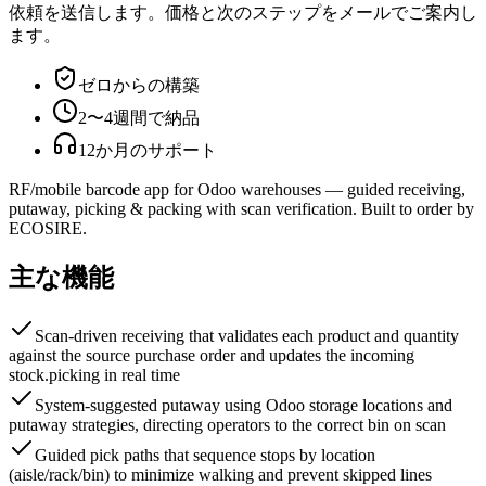
依頼を送信します。価格と次のステップをメールでご案内し
ます。
ゼロからの構築
2〜4週間で納品
12か月のサポート
RF/mobile barcode app for Odoo warehouses — guided receiving,
putaway, picking & packing with scan verification. Built to order by
ECOSIRE.
主な機能
Scan-driven receiving that validates each product and quantity
against the source purchase order and updates the incoming
stock.picking in real time
System-suggested putaway using Odoo storage locations and
putaway strategies, directing operators to the correct bin on scan
Guided pick paths that sequence stops by location
(aisle/rack/bin) to minimize walking and prevent skipped lines