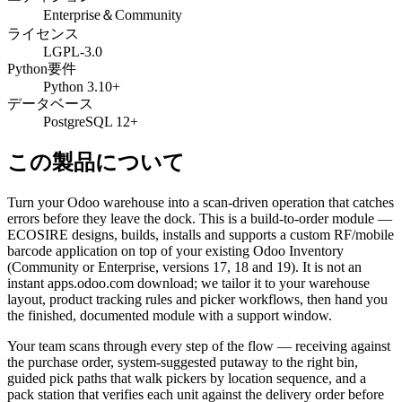
Enterprise＆Community
ライセンス
LGPL-3.0
Python要件
Python 3.10+
データベース
PostgreSQL 12+
この製品について
Turn your Odoo warehouse into a scan-driven operation that catches
errors before they leave the dock. This is a build-to-order module —
ECOSIRE designs, builds, installs and supports a custom RF/mobile
barcode application on top of your existing Odoo Inventory
(Community or Enterprise, versions 17, 18 and 19). It is not an
instant apps.odoo.com download; we tailor it to your warehouse
layout, product tracking rules and picker workflows, then hand you
the finished, documented module with a support window.
Your team scans through every step of the flow — receiving against
the purchase order, system-suggested putaway to the right bin,
guided pick paths that walk pickers by location sequence, and a
pack station that verifies each unit against the delivery order before