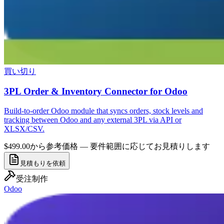
買い切り
3PL Order & Inventory Connector for Odoo
Build-to-order Odoo module that syncs orders, stock levels and
tracking between Odoo and any external 3PL via API or
XLSX/CSV.
$499.00から
参考価格 — 要件範囲に応じてお見積りします
見積もりを依頼
受注制作
Odoo