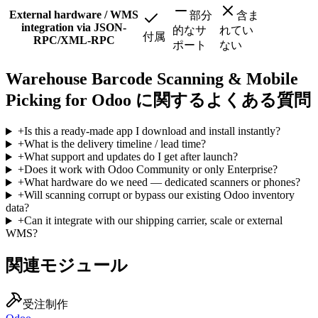
External hardware / WMS
部分
含ま
integration via JSON-
的なサ
れてい
付属
RPC/XML-RPC
ポート
ない
Warehouse Barcode Scanning & Mobile
Picking for Odoo に関するよくある質問
+
Is this a ready-made app I download and install instantly?
+
What is the delivery timeline / lead time?
+
What support and updates do I get after launch?
+
Does it work with Odoo Community or only Enterprise?
+
What hardware do we need — dedicated scanners or phones?
+
Will scanning corrupt or bypass our existing Odoo inventory
data?
+
Can it integrate with our shipping carrier, scale or external
WMS?
関連モジュール
受注制作