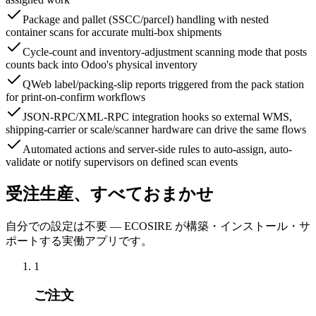
Package and pallet (SSCC/parcel) handling with nested
container scans for accurate multi-box shipments
Cycle-count and inventory-adjustment scanning mode that posts
counts back into Odoo's physical inventory
QWeb label/packing-slip reports triggered from the pack station
for print-on-confirm workflows
JSON-RPC/XML-RPC integration hooks so external WMS,
shipping-carrier or scale/scanner hardware can drive the same flows
Automated actions and server-side rules to auto-assign, auto-
validate or notify supervisors on defined scan events
受注生産、すべておまかせ
自分での設定は不要 — ECOSIRE が構築・インストール・サ
ポートする実働アプリです。
1
ご注文