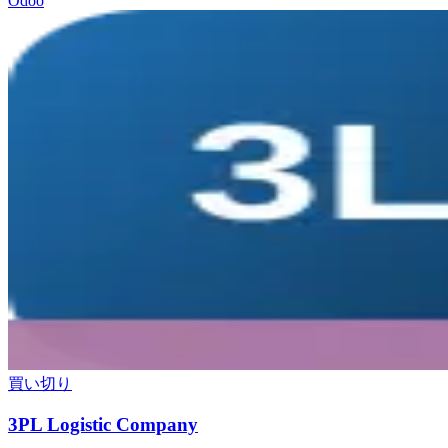
Odoo
買い切り
3PL Logistic Company