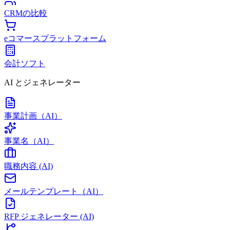
CRMの比較
eコマースプラットフォーム
会計ソフト
AI とジェネレーター
事業計画（AI）
事業名（AI）
職務内容 (AI)
メールテンプレート（AI）
RFP ジェネレーター (AI)