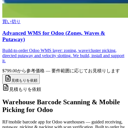
買い切り
Advanced WMS for Odoo (Zones, Waves &
Putaway)
Build-to-order Odoo WMS layer: zoning, wave/cluster picking,
directed putaway and velocity slotting. We build, install and support
it.
$799.00から
参考価格 — 要件範囲に応じてお見積りします
見積もりを依頼
見積もりを依頼
Warehouse Barcode Scanning & Mobile
Picking for Odoo
RF/mobile barcode app for Odoo warehouses — guided receiving,
putaway, picking & packing with scan verification. Built to order by