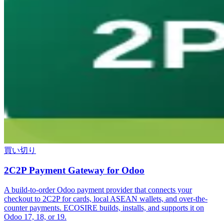
買い切り
2C2P Payment Gateway for Odoo
A build-to-order Odoo payment provider that connects your
checkout to 2C2P for cards, local ASEAN wallets, and over-the-
counter payments. ECOSIRE builds, installs, and supports it on
Odoo 17, 18, or 19.