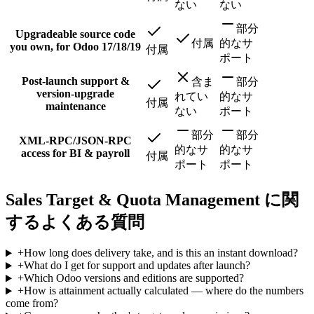
ない
ない
部分
Upgradeable source code
付属
的なサ
you own, for Odoo 17/18/19
付属
ポート
Post-launch support &
含ま
部分
version-upgrade
れてい
的なサ
付属
maintenance
ない
ポート
部分
部分
XML-RPC/JSON-RPC
的なサ
的なサ
access for BI & payroll
付属
ポート
ポート
Sales Target & Quota Management に関
するよくある質問
+
How long does delivery take, and is this an instant download?
+
What do I get for support and updates after launch?
+
Which Odoo versions and editions are supported?
+
How is attainment actually calculated — where do the numbers
come from?