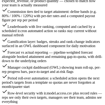
expected_revenue, or product quantity — chosen to match how
your team is actually measured
Commission tiers tied to target attainment: define bands (e.g.
80% / 100% / 120%) with per-tier rates and a computed payout
figure per rep per period
Leaderboards with live ranking, computed and cached by a
scheduled ir.cron automated action so ranks stay current without
manual refresh
Gamification layer: badges, streaks and rank-change indicators
surfaced in an OWL dashboard component for daily motivation
Forecast vs actual reporting — pipeline-weighted forecast
alongside booked attainment and remaining gap-to-quota, with drill-
down to the underlying orders
Manager cockpit dashboard (OWL) showing team roll-up, per-
rep progress bars, pace-to-target and at-risk flags
Period roll-over automation: a scheduled action opens the next
period's targets from a template so quotas are never forgotten at
month/quarter start
Row-level security with ir.model.access.csv plus record rules —
reps see only their own targets, managers see their team, admins see
everything