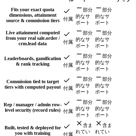
Fits your exact quota
部分
部分
dimensions, attainment
的なサ
的なサ
付属
source & commission tiers
ポート
ポート
Live attainment computed
部分
部分
from your real sale.order /
的なサ
的なサ
付属
crm.lead data
ポート
ポート
部分
部分
Leaderboards, gamification
的なサ
的なサ
& rank tracking
付属
ポート
ポート
部分
部分
Commission tied to target
的なサ
的なサ
tiers with computed payout
付属
ポート
ポート
部分
部分
Rep / manager / admin row-
的なサ
的なサ
level security (record rules)
付属
ポート
ポート
含ま
含ま
Built, tested & deployed for
れてい
れてい
you with training
付属