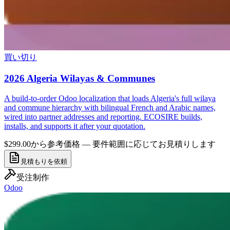
買い切り
2026 Algeria Wilayas & Communes
A build-to-order Odoo localization that loads Algeria's full wilaya
and commune hierarchy with bilingual French and Arabic names,
wired into partner addresses and reporting. ECOSIRE builds,
installs, and supports it after your quotation.
$299.00から
参考価格 — 要件範囲に応じてお見積りします
見積もりを依頼
受注制作
Odoo