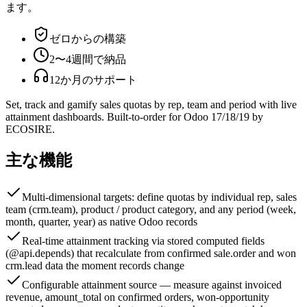
ます。
ゼロからの構築
2〜4週間で納品
12か月のサポート
Set, track and gamify sales quotas by rep, team and period with live
attainment dashboards. Built-to-order for Odoo 17/18/19 by
ECOSIRE.
主な機能
Multi-dimensional targets: define quotas by individual rep, sales
team (crm.team), product / product category, and any period (week,
month, quarter, year) as native Odoo records
Real-time attainment tracking via stored computed fields
(@api.depends) that recalculate from confirmed sale.order and won
crm.lead data the moment records change
Configurable attainment source — measure against invoiced
revenue, amount_total on confirmed orders, won-opportunity