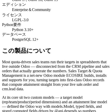
エディション
Enterprise＆Community
ライセンス
LGPL-3.0
Python要件
Python 3.10+
データベース
PostgreSQL 12+
この製品について
Most quota-driven sales teams run their targets in spreadsheets that
live outside Odoo — disconnected from the CRM pipeline and sales
orders that actually generate the numbers. Sales Target & Quota
Management is a net-new Odoo module ECOSIRE builds, installs
and supports for you, turning targets into first-class Odoo records
that compute attainment straight from your live sale.order and
crm.lead data.
At its core sit two custom models — a target model
(rep/team/product/period dimensions) and an attainment line model
— defined the Odoo way with models.Model, typed fields, and
stored computed fields driven by @api.depends so numbers