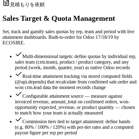
見積もりを依頼
Sales Target & Quota Management
Set, track and gamify sales quotas by rep, team and period with live
attainment dashboards. Built-to-order for Odoo 17/18/19 by
ECOSIRE.
Multi-dimensional targets: define quotas by individual rep,
sales team (crm.team), product / product category, and any
period (week, month, quarter, year) as native Odoo records
Real-time attainment tracking via stored computed fields
(@api.depends) that recalculate from confirmed sale.order and
won crm.lead data the moment records change
Configurable attainment source — measure against
invoiced revenue, amount_total on confirmed orders, won-
opportunity expected_revenue, or product quantity — chosen
to match how your team is actually measured
Commission tiers tied to target attainment: define bands
(e.g. 80% / 100% / 120%) with per-tier rates and a computed
payout figure per rep per period