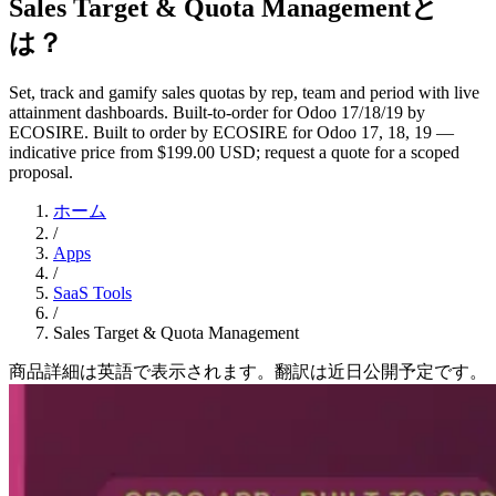
Sales Target & Quota Managementと
は？
Set, track and gamify sales quotas by rep, team and period with live
attainment dashboards. Built-to-order for Odoo 17/18/19 by
ECOSIRE. Built to order by ECOSIRE for Odoo 17, 18, 19 —
indicative price from $199.00 USD; request a quote for a scoped
proposal.
ホーム
/
Apps
/
SaaS Tools
/
Sales Target & Quota Management
商品詳細は英語で表示されます。翻訳は近日公開予定です。