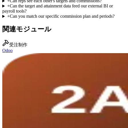
+
Can reps see each other's targets and commissions?
+
Can the target and attainment data feed our external BI or
payroll tools?
+
Can you match our specific commission plan and periods?
関連モジュール
受注制作
Odoo