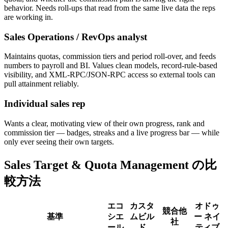
behavior. Needs roll-ups that read from the same live data the reps
are working in.
Sales Operations / RevOps analyst
Maintains quotas, commission tiers and period roll-over, and feeds
numbers to payroll and BI. Values clean models, record-rule-based
visibility, and XML-RPC/JSON-RPC access so external tools can
pull attainment reliably.
Individual sales rep
Wants a clear, motivating view of their own progress, rank and
commission tier — badges, streaks and a live progress bar — while
only ever seeing their own targets.
Sales Target & Quota Management の比
較方法
エコ
カスタ
オドゥ
競合他
基準
シエ
ムビル
ー ネイ
社
ール
ド
ティブ