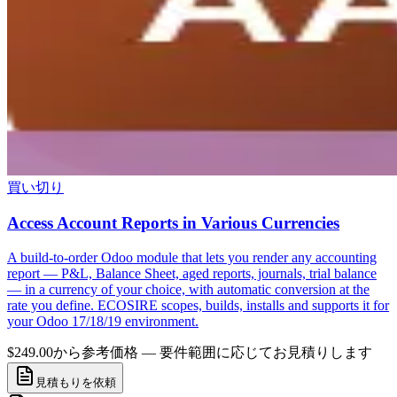
買い切り
Access Account Reports in Various Currencies
A build-to-order Odoo module that lets you render any accounting
report — P&L, Balance Sheet, aged reports, journals, trial balance
— in a currency of your choice, with automatic conversion at the
rate you define. ECOSIRE scopes, builds, installs and supports it for
your Odoo 17/18/19 environment.
$249.00から
参考価格 — 要件範囲に応じてお見積りします
見積もりを依頼