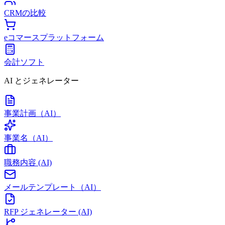
CRMの比較
eコマースプラットフォーム
会計ソフト
AI とジェネレーター
事業計画（AI）
事業名（AI）
職務内容 (AI)
メールテンプレート（AI）
RFP ジェネレーター (AI)