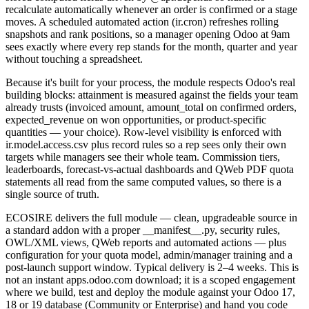
recalculate automatically whenever an order is confirmed or a stage
moves. A scheduled automated action (ir.cron) refreshes rolling
snapshots and rank positions, so a manager opening Odoo at 9am
sees exactly where every rep stands for the month, quarter and year
without touching a spreadsheet.
Because it's built for your process, the module respects Odoo's real
building blocks: attainment is measured against the fields your team
already trusts (invoiced amount, amount_total on confirmed orders,
expected_revenue on won opportunities, or product-specific
quantities — your choice). Row-level visibility is enforced with
ir.model.access.csv plus record rules so a rep sees only their own
targets while managers see their whole team. Commission tiers,
leaderboards, forecast-vs-actual dashboards and QWeb PDF quota
statements all read from the same computed values, so there is a
single source of truth.
ECOSIRE delivers the full module — clean, upgradeable source in
a standard addon with a proper __manifest__.py, security rules,
OWL/XML views, QWeb reports and automated actions — plus
configuration for your quota model, admin/manager training and a
post-launch support window. Typical delivery is 2–4 weeks. This is
not an instant apps.odoo.com download; it is a scoped engagement
where we build, test and deploy the module against your Odoo 17,
18 or 19 database (Community or Enterprise) and hand you code