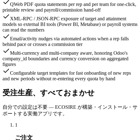
QWeb PDF quota statements per rep and per team for one-click,
printable review and payroll/commission hand-off
XML-RPC / JSON-RPC exposure of target and attainment
models so external BI tools (Power BI, Metabase) or payroll systems
can read the numbers
Email/activity nudges via automated actions when a rep falls
behind pace or crosses a commission tier
Multi-currency and multi-company aware, honoring Odoo's
company_id boundaries and currency conversion on aggregated
figures
Configurable target templates for fast onboarding of new reps
and new periods without re-entering every quota by hand
受注生産、すべておまかせ
自分での設定は不要 — ECOSIRE が構築・インストール・サ
ポートする実働アプリです。
1
ご注文