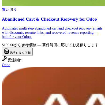
買い切り
Abandoned Cart & Checkout Recovery for Odoo
Automated multi-step abandoned-cart and checkout recovery emails
with discounts, resume links, and recovered-revenue reporting —
built for your Odoo.
$199.00から
参考価格 — 要件範囲に応じてお見積りします
見積もりを依頼
受注制作
Odoo