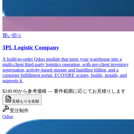
買い切り
3PL Logistic Company
A build-to-order Odoo module that turns your warehouse into a
multi-client third-party logistics operation, with per-client inventory
segregation, activity-based storage and handling billing, and a
customer fulfillment portal. ECOSIRE scopes, builds, installs, and
supports it.
$249.00から
参考価格 — 要件範囲に応じてお見積りします
見積もりを依頼
受注制作
Odoo