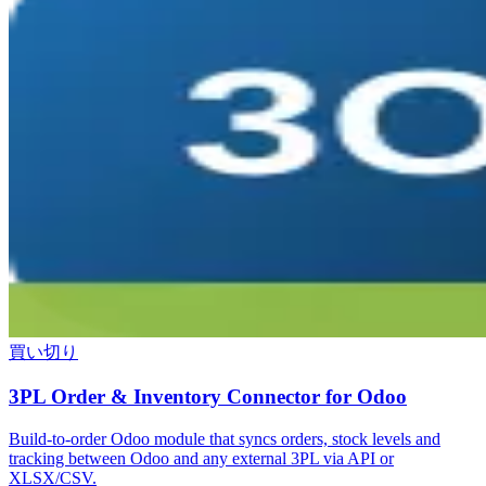
買い切り
3PL Order & Inventory Connector for Odoo
Build-to-order Odoo module that syncs orders, stock levels and
tracking between Odoo and any external 3PL via API or
XLSX/CSV.