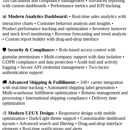
Tax calculation and compliance management • Advanced reporting
with custom dashboards • Performance metrics and KPI tracking
📊
Modern Analytics Dashboard:
• Real-time sales analytics with
interactive charts • Customer behavior analysis and insights •
Product performance tracking and optimization • Inventory turnover
and stock level monitoring • Revenue forecasting and trend analysis
• Custom report builder with drag-and-drop interface
🛡️
Security & Compliance:
• Role-based access control with
granular permissions • Multi-company support with data isolation •
GDPR compliance and data protection • Audit trail and activity
logging • Secure API credential management • Two-factor
authentication support
🚚
Advanced Shipping & Fulfillment:
• 100+ carrier integration
with real-time tracking • Automated shipping label generation •
Multi-warehouse fulfillment optimization • Returns management and
processing • International shipping compliance • Delivery time
optimization
🎨
Modern UI/UX Design:
• Responsive design with mobile
optimization • Dark/Light theme support • Customizable dashboard
layouts • Advanced search and filtering • Drag-and-drop interface
elements • Real-time notifications and alerts