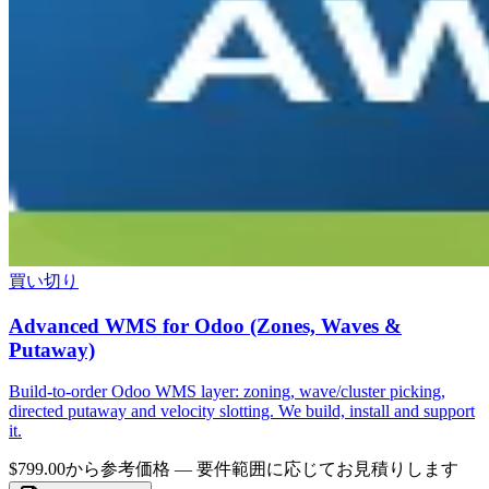
買い切り
Advanced WMS for Odoo (Zones, Waves &
Putaway)
Build-to-order Odoo WMS layer: zoning, wave/cluster picking,
directed putaway and velocity slotting. We build, install and support
it.
$799.00から
参考価格 — 要件範囲に応じてお見積りします