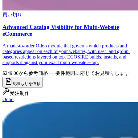
買い切り
Advanced Catalog Visibility for Multi-Website
eCommerce
A made-to-order Odoo module that governs which products and
categories appear on each of your websites, with user- and group-
based restrictions layered on top. ECOSIRE builds, installs, and
supports it against your exact multi-website setup.
$249.00から
参考価格 — 要件範囲に応じてお見積りします
見積もりを依頼
受注制作
Odoo