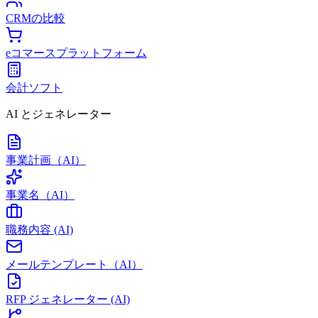
CRMの比較
eコマースプラットフォーム
会計ソフト
AI とジェネレーター
事業計画（AI）
事業名（AI）
職務内容 (AI)
メールテンプレート（AI）
RFP ジェネレーター (AI)