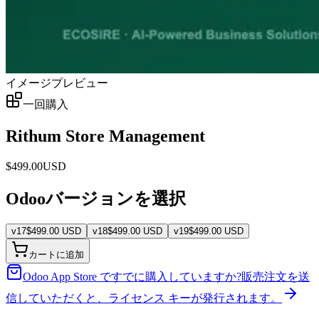
イメージプレビュー
一回購入
Rithum Store Management
$
499.00
USD
Odooバージョンを選択
v
17
$
499.00
USD
v
18
$
499.00
USD
v
19
$
499.00
USD
カートに追加
Odoo App Store ですでに購入していますか?
販売注文を送
信していただくと、ライセンス キーが発行されます。