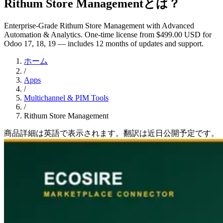
Rithum Store Managementとは？
Enterprise-Grade Rithum Store Management with Advanced
Automation & Analytics. One-time license from $499.00 USD for
Odoo 17, 18, 19 — includes 12 months of updates and support.
ホーム
/
Apps
/
Multichannel & PIM Tools
/
Rithum Store Management
商品詳細は英語で表示されます。翻訳は近日公開予定です。