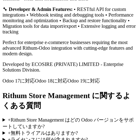
🔧
Developer & Admin Features:
• RESTful API for custom
integrations • Webhook testing and debugging tools • Performance
monitoring and optimization • Backup and restore functionality •
Migration tools for data import/export • Extensive logging and error
tracking
Perfect for enterprise e-commerce businesses requiring the most
advanced Rithum-Odoo integration with cutting-edge features and
modern design.
Developed by ECOSIRE (PRIVATE) LIMITED - Enterprise
Solutions Division.
Odoo 17に対応
Odoo 18に対応
Odoo 19に対応
Rithum Store Management に関するよ
くある質問
+
Rithum Store Management はどの Odoo バージョンをサポ
ートしていますか?
+
無料トライアルはありますか?
+
ライセンスには何が含まれますか?