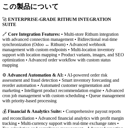
この製品について
🚀
ENTERPRISE-GRADE RITHUM INTEGRATION
SUITE
🔗
Core Integration Features:
• Multi-store Rithum integration
with advanced connection management • Bidirectional real-time
synchronization (Odoo ↔ Rithum) • Advanced webhook
management with custom endpoints • Multi-location inventory
support with location mapping • Product variants, images, and SEO
optimization • Advanced order workflow with custom status
mapping
⚙️
Advanced Automation & AI:
• AI-powered order risk
assessment and fraud detection • Smart inventory forecasting and
reorder automation • Automated customer segmentation and
marketing • Intelligent product recommendation engine • Advanced
cron job management with custom scheduling • Queue management
with priority-based processing
💰
Financial & Analytics Suite:
• Comprehensive payout reports
and reconciliation • Advanced financial analytics with profit margin
tracking • Multi-currency support with real-time exchange rates •