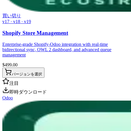
買い切り
v17 · v18 · v19
Shopify Store Management
Enterprise-grade Shopify-Odoo integration with real-time
bidirectional sync, OWL 2 dashboard, and advanced queue
management
$
499.00
バージョンを選択
注目
即時ダウンロード
Odoo