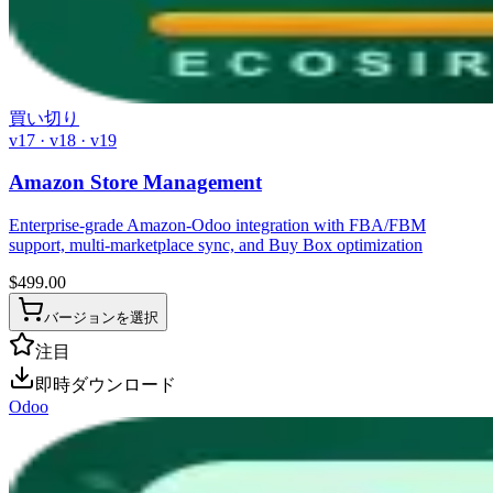
買い切り
v17 · v18 · v19
Amazon Store Management
Enterprise-grade Amazon-Odoo integration with FBA/FBM
support, multi-marketplace sync, and Buy Box optimization
$
499.00
バージョンを選択
注目
即時ダウンロード
Odoo