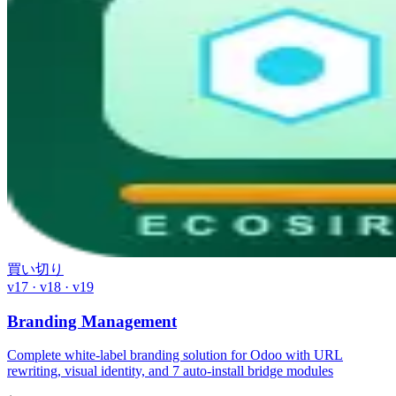
買い切り
v17 · v18 · v19
Branding Management
Complete white-label branding solution for Odoo with URL
rewriting, visual identity, and 7 auto-install bridge modules