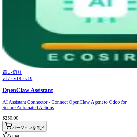
買い切り
v17 · v18 · v19
OpenClaw Assistant
AI Assistant Connector - Connect OpenClaw Agent to Odoo for
Secure Automated Actions
$
250.00
バージョンを選択