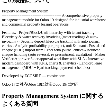
この製品について
Property Management System
=========================== A comprehensive property
management module for Odoo 19 designed for industrial warehouse
and commercial property leasing operations.
Features: - Project/Block/Unit hierarchy with tenant tracking -
Electricity & water recovery invoicing (meter readings & auto-
invoicing) - Security deposit lifecycle tracking with auto journal
entries - Analytic profitability per project, unit & tenant - Post-dated
cheque (PDC) import from Excel with journal entries - Bounced
cheque handling (auto-reversal, re-presentment, escalation) - Maker-
Verifier-Approver 3-tier approval workflow with SLA - Interactive
modern dashboard with KPIs, charts & analytics - Landlord lease
management (MOU + Ejari tracking, payment schedules)
Developed by ECOSIRE — ecosire.com
Odoo 17に対応
Odoo 18に対応
Odoo 19に対応
Property Management System に関する
よくある質問