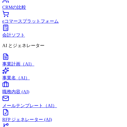
CRMの比較
eコマースプラットフォーム
会計ソフト
AI とジェネレーター
事業計画（AI）
事業名（AI）
職務内容 (AI)
メールテンプレート（AI）
RFP ジェネレーター (AI)