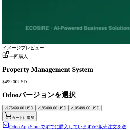
イメージプレビュー
一回購入
Property Management System
$
499.00
USD
Odooバージョンを選択
v
17
$
499.00
USD
v
18
$
499.00
USD
v
19
$
499.00
USD
カートに追加
Odoo App Store ですでに購入していますか?
販売注文を送