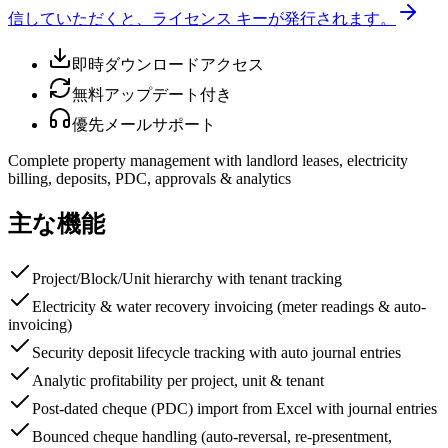
信していただくと、ライセンス キーが発行されます。
即時ダウンロードアクセス
無料アップデート付き
優先メールサポート
Complete property management with landlord leases, electricity
billing, deposits, PDC, approvals & analytics
主な機能
Project/Block/Unit hierarchy with tenant tracking
Electricity & water recovery invoicing (meter readings & auto-
invoicing)
Security deposit lifecycle tracking with auto journal entries
Analytic profitability per project, unit & tenant
Post-dated cheque (PDC) import from Excel with journal entries
Bounced cheque handling (auto-reversal, re-presentment,