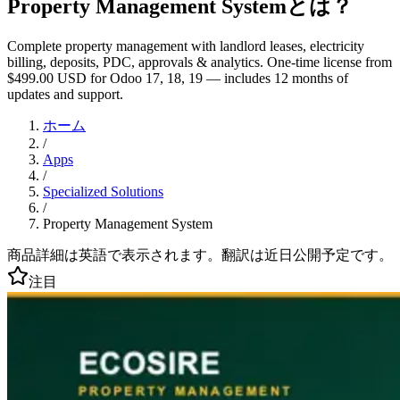
Property Management Systemとは？
Complete property management with landlord leases, electricity
billing, deposits, PDC, approvals & analytics. One-time license from
$499.00 USD for Odoo 17, 18, 19 — includes 12 months of
updates and support.
ホーム
/
Apps
/
Specialized Solutions
/
Property Management System
商品詳細は英語で表示されます。翻訳は近日公開予定です。
注目