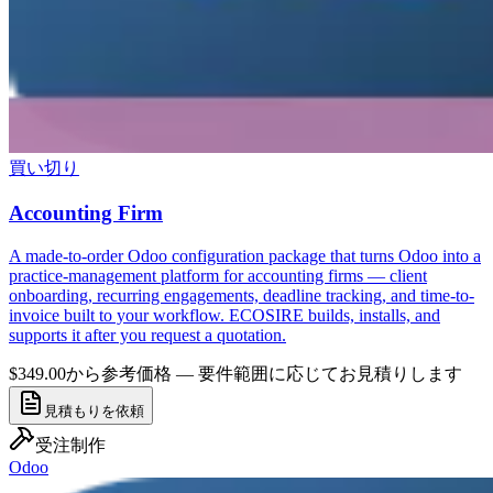
買い切り
Accounting Firm
A made-to-order Odoo configuration package that turns Odoo into a
practice-management platform for accounting firms — client
onboarding, recurring engagements, deadline tracking, and time-to-
invoice built to your workflow. ECOSIRE builds, installs, and
supports it after you request a quotation.
$349.00から
参考価格 — 要件範囲に応じてお見積りします
見積もりを依頼
受注制作
Odoo