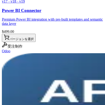
v17 · v18 · v19
Power BI Connector
Premium Power BI integration with pre-built templates and semantic
data layer
$
499.00
バージョンを選択
受注制作
Odoo