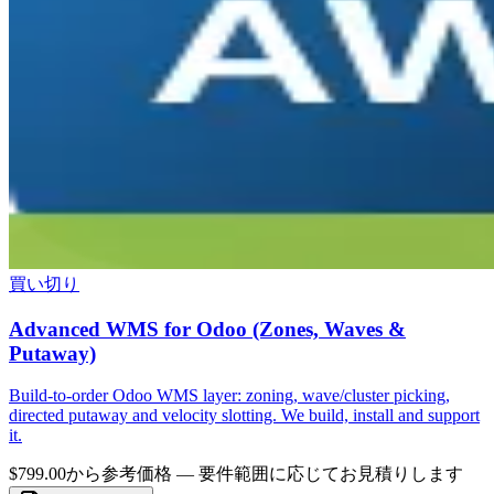
買い切り
Advanced WMS for Odoo (Zones, Waves &
Putaway)
Build-to-order Odoo WMS layer: zoning, wave/cluster picking,
directed putaway and velocity slotting. We build, install and support
it.
$799.00から
参考価格 — 要件範囲に応じてお見積りします