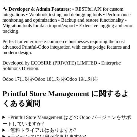
🔧
Developer & Admin Features:
• RESTful API for custom
integrations • Webhook testing and debugging tools • Performance
monitoring and optimization • Backup and restore functionality •
Migration tools for data import/export • Extensive logging and error
tracking
Perfect for enterprise e-commerce businesses requiring the most
advanced Printful-Odoo integration with cutting-edge features and
modern design.
Developed by ECOSIRE (PRIVATE) LIMITED - Enterprise
Solutions Division.
Odoo 17に対応
Odoo 18に対応
Odoo 19に対応
Printful Store Management に関するよ
くある質問
+
Printful Store Management はどの Odoo バージョンをサポ
ートしていますか?
+
無料トライアルはありますか?
+
ライセンスには何が含まれますか?