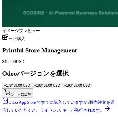
イメージプレビュー
一回購入
Printful Store Management
$
499.00
USD
Odooバージョンを選択
v
17
$
499.00
USD
v
18
$
499.00
USD
v
19
$
499.00
USD
カートに追加
Odoo App Store ですでに購入していますか?
販売注文を送
信していただくと、ライセンス キーが発行されます。