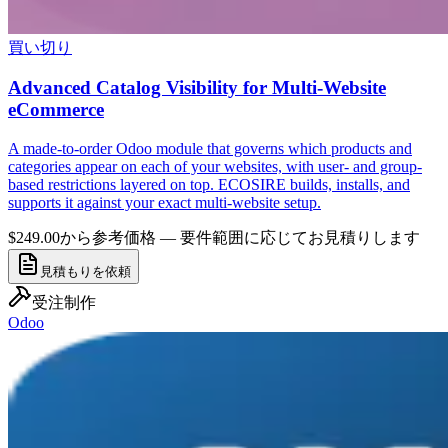
買い切り
Advanced Catalog Visibility for Multi-Website
eCommerce
A made-to-order Odoo module that governs which products and
categories appear on each of your websites, with user- and group-
based restrictions layered on top. ECOSIRE builds, installs, and
supports it against your exact multi-website setup.
$249.00から
参考価格 — 要件範囲に応じてお見積りします
見積もりを依頼
受注制作
Odoo