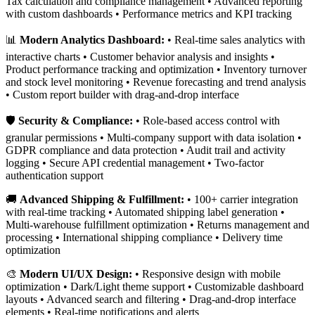
Tax calculation and compliance management • Advanced reporting
with custom dashboards • Performance metrics and KPI tracking
📊
Modern Analytics Dashboard:
• Real-time sales analytics with
interactive charts • Customer behavior analysis and insights •
Product performance tracking and optimization • Inventory turnover
and stock level monitoring • Revenue forecasting and trend analysis
• Custom report builder with drag-and-drop interface
🛡️
Security & Compliance:
• Role-based access control with
granular permissions • Multi-company support with data isolation •
GDPR compliance and data protection • Audit trail and activity
logging • Secure API credential management • Two-factor
authentication support
🚚
Advanced Shipping & Fulfillment:
• 100+ carrier integration
with real-time tracking • Automated shipping label generation •
Multi-warehouse fulfillment optimization • Returns management and
processing • International shipping compliance • Delivery time
optimization
🎨
Modern UI/UX Design:
• Responsive design with mobile
optimization • Dark/Light theme support • Customizable dashboard
layouts • Advanced search and filtering • Drag-and-drop interface
elements • Real-time notifications and alerts