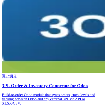
買い切り
3PL Order & Inventory Connector for Odoo
Build-to-order Odoo module that syncs orders, stock levels and
tracking between Odoo and any external 3PL via API or
XLSX/CSV.