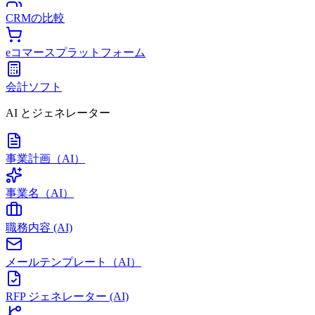
CRMの比較
eコマースプラットフォーム
会計ソフト
AI とジェネレーター
事業計画（AI）
事業名（AI）
職務内容 (AI)
メールテンプレート（AI）
RFP ジェネレーター (AI)