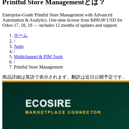
Printful Store Managementとは？
Enterprise-Grade Printful Store Management with Advanced
Automation & Analytics. One-time license from $499.00 USD for
Odoo 17, 18, 19 — includes 12 months of updates and support.
ホーム
/
Apps
/
Multichannel & PIM Tools
/
Printful Store Management
商品詳細は英語で表示されます。翻訳は近日公開予定です。