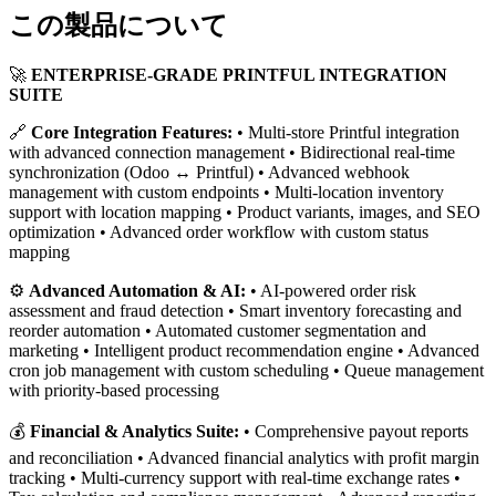
この製品について
🚀
ENTERPRISE-GRADE PRINTFUL INTEGRATION
SUITE
🔗
Core Integration Features:
• Multi-store Printful integration
with advanced connection management • Bidirectional real-time
synchronization (Odoo ↔ Printful) • Advanced webhook
management with custom endpoints • Multi-location inventory
support with location mapping • Product variants, images, and SEO
optimization • Advanced order workflow with custom status
mapping
⚙️
Advanced Automation & AI:
• AI-powered order risk
assessment and fraud detection • Smart inventory forecasting and
reorder automation • Automated customer segmentation and
marketing • Intelligent product recommendation engine • Advanced
cron job management with custom scheduling • Queue management
with priority-based processing
💰
Financial & Analytics Suite:
• Comprehensive payout reports
and reconciliation • Advanced financial analytics with profit margin
tracking • Multi-currency support with real-time exchange rates •