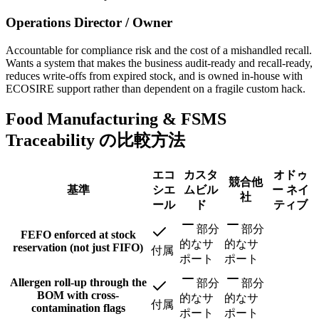
Operations Director / Owner
Accountable for compliance risk and the cost of a mishandled recall.
Wants a system that makes the business audit-ready and recall-ready,
reduces write-offs from expired stock, and is owned in-house with
ECOSIRE support rather than dependent on a fragile custom hack.
Food Manufacturing & FSMS
Traceability の比較方法
エコ
カスタ
オドゥ
競合他
基準
シエ
ムビル
ー ネイ
社
ール
ド
ティブ
部分
部分
FEFO enforced at stock
的なサ
的なサ
reservation (not just FIFO)
付属
ポート
ポート
Allergen roll-up through the
部分
部分
BOM with cross-
的なサ
的なサ
付属
contamination flags
ポート
ポート