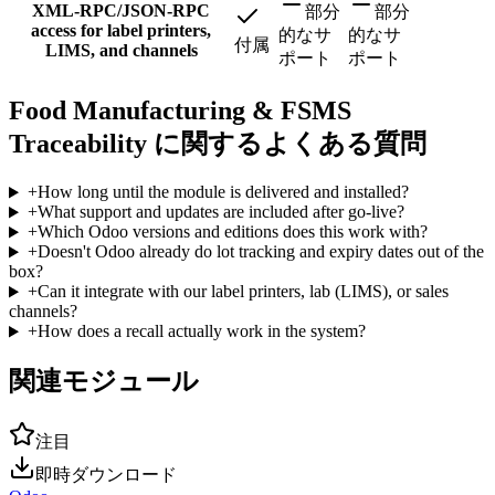
XML-RPC/JSON-RPC
部分
部分
access for label printers,
的なサ
的なサ
付属
LIMS, and channels
ポート
ポート
Food Manufacturing & FSMS
Traceability に関するよくある質問
+
How long until the module is delivered and installed?
+
What support and updates are included after go-live?
+
Which Odoo versions and editions does this work with?
+
Doesn't Odoo already do lot tracking and expiry dates out of the
box?
+
Can it integrate with our label printers, lab (LIMS), or sales
channels?
+
How does a recall actually work in the system?
関連モジュール
注目
即時ダウンロード