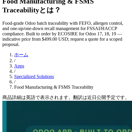
Food Manufacturing & FSMS
Traceabilityとは？
Food-grade Odoo batch traceability with FEFO, allergen control,
and one-up/one-down recall management for FSSAI/HACCP
compliance. Built to order by ECOSIRE for Odoo 17, 18, 19 —
indicative price from $499.00 USD; request a quote for a scoped
proposal.
ホーム
/
Apps
/
Specialized Solutions
/
Food Manufacturing & FSMS Traceability
商品詳細は英語で表示されます。翻訳は近日公開予定です。