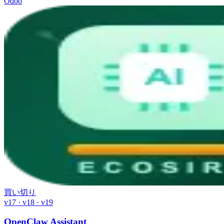
Odoo
買い切り
v17 · v18 · v19
OpenClaw Assistant