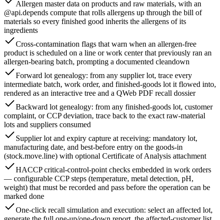
Allergen master data on products and raw materials, with an
@api.depends compute that rolls allergens up through the bill of
materials so every finished good inherits the allergens of its
ingredients
Cross-contamination flags that warn when an allergen-free
product is scheduled on a line or work center that previously ran an
allergen-bearing batch, prompting a documented cleandown
Forward lot genealogy: from any supplier lot, trace every
intermediate batch, work order, and finished-goods lot it flowed into,
rendered as an interactive tree and a QWeb PDF recall dossier
Backward lot genealogy: from any finished-goods lot, customer
complaint, or CCP deviation, trace back to the exact raw-material
lots and suppliers consumed
Supplier lot and expiry capture at receiving: mandatory lot,
manufacturing date, and best-before entry on the goods-in
(stock.move.line) with optional Certificate of Analysis attachment
HACCP critical-control-point checks embedded in work orders
— configurable CCP steps (temperature, metal detection, pH,
weight) that must be recorded and pass before the operation can be
marked done
One-click recall simulation and execution: select an affected lot,
generate the full one-up/one-down report, the affected-customer list,