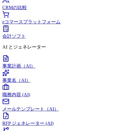
CRMの比較
eコマースプラットフォーム
会計ソフト
AI とジェネレーター
事業計画（AI）
事業名（AI）
職務内容 (AI)
メールテンプレート（AI）
RFP ジェネレーター (AI)