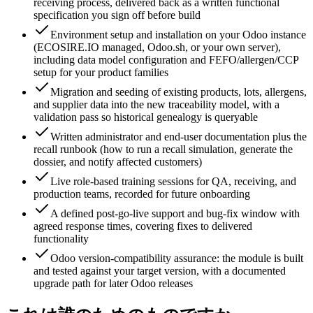
receiving process, delivered back as a written functional
specification you sign off before build
Environment setup and installation on your Odoo instance
(ECOSIRE.IO managed, Odoo.sh, or your own server),
including data model configuration and FEFO/allergen/CCP
setup for your product families
Migration and seeding of existing products, lots, allergens,
and supplier data into the new traceability model, with a
validation pass so historical genealogy is queryable
Written administrator and end-user documentation plus the
recall runbook (how to run a recall simulation, generate the
dossier, and notify affected customers)
Live role-based training sessions for QA, receiving, and
production teams, recorded for future onboarding
A defined post-go-live support and bug-fix window with
agreed response times, covering fixes to delivered
functionality
Odoo version-compatibility assurance: the module is built
and tested against your target version, with a documented
upgrade path for later Odoo releases