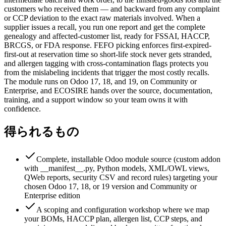
customers who received them — and backward from any complaint
or CCP deviation to the exact raw materials involved. When a
supplier issues a recall, you run one report and get the complete
genealogy and affected-customer list, ready for FSSAI, HACCP,
BRCGS, or FDA response. FEFO picking enforces first-expired-
first-out at reservation time so short-life stock never gets stranded,
and allergen tagging with cross-contamination flags protects you
from the mislabeling incidents that trigger the most costly recalls.
The module runs on Odoo 17, 18, and 19, on Community or
Enterprise, and ECOSIRE hands over the source, documentation,
training, and a support window so your team owns it with
confidence.
得られるもの
Complete, installable Odoo module source (custom addon
with __manifest__.py, Python models, XML/OWL views,
QWeb reports, security CSV and record rules) targeting your
chosen Odoo 17, 18, or 19 version and Community or
Enterprise edition
A scoping and configuration workshop where we map
your BOMs, HACCP plan, allergen list, CCP steps, and