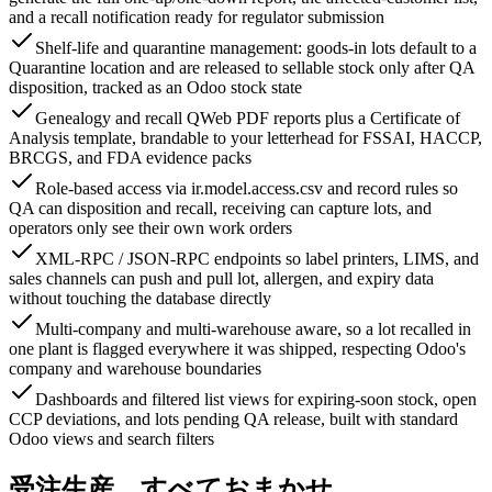
and a recall notification ready for regulator submission
Shelf-life and quarantine management: goods-in lots default to a
Quarantine location and are released to sellable stock only after QA
disposition, tracked as an Odoo stock state
Genealogy and recall QWeb PDF reports plus a Certificate of
Analysis template, brandable to your letterhead for FSSAI, HACCP,
BRCGS, and FDA evidence packs
Role-based access via ir.model.access.csv and record rules so
QA can disposition and recall, receiving can capture lots, and
operators only see their own work orders
XML-RPC / JSON-RPC endpoints so label printers, LIMS, and
sales channels can push and pull lot, allergen, and expiry data
without touching the database directly
Multi-company and multi-warehouse aware, so a lot recalled in
one plant is flagged everywhere it was shipped, respecting Odoo's
company and warehouse boundaries
Dashboards and filtered list views for expiring-soon stock, open
CCP deviations, and lots pending QA release, built with standard
Odoo views and search filters
受注生産、すべておまかせ