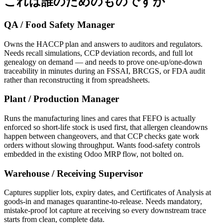
これは誰のためのものですか
QA / Food Safety Manager
Owns the HACCP plan and answers to auditors and regulators.
Needs recall simulations, CCP deviation records, and full lot
genealogy on demand — and needs to prove one-up/one-down
traceability in minutes during an FSSAI, BRCGS, or FDA audit
rather than reconstructing it from spreadsheets.
Plant / Production Manager
Runs the manufacturing lines and cares that FEFO is actually
enforced so short-life stock is used first, that allergen cleandowns
happen between changeovers, and that CCP checks gate work
orders without slowing throughput. Wants food-safety controls
embedded in the existing Odoo MRP flow, not bolted on.
Warehouse / Receiving Supervisor
Captures supplier lots, expiry dates, and Certificates of Analysis at
goods-in and manages quarantine-to-release. Needs mandatory,
mistake-proof lot capture at receiving so every downstream trace
starts from clean, complete data.