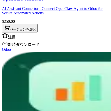
AI Assistant Connector - Connect OpenClaw Agent to Odoo for
Secure Automated Actions
$
250.00
バージョンを選択
注目
即時ダウンロード
Odoo