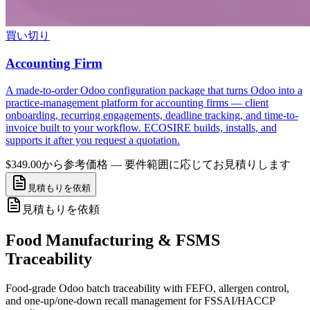
買い切り
Accounting Firm
A made-to-order Odoo configuration package that turns Odoo into a
practice-management platform for accounting firms — client
onboarding, recurring engagements, deadline tracking, and time-to-
invoice built to your workflow. ECOSIRE builds, installs, and
supports it after you request a quotation.
$349.00から
参考価格 — 要件範囲に応じてお見積りします
見積もりを依頼
見積もりを依頼
Food Manufacturing & FSMS
Traceability
Food-grade Odoo batch traceability with FEFO, allergen control,
and one-up/one-down recall management for FSSAI/HACCP