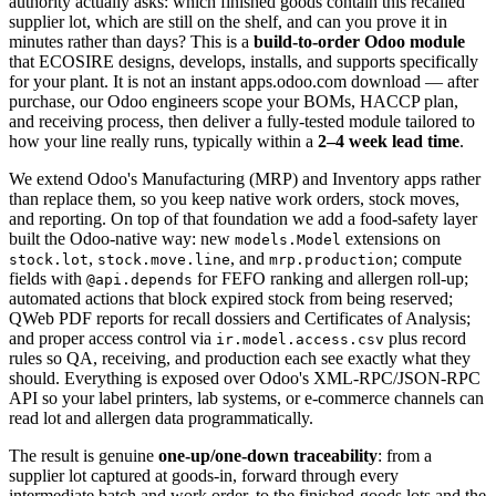
authority actually asks: which finished goods contain this recalled
supplier lot, which are still on the shelf, and can you prove it in
minutes rather than days? This is a
build-to-order Odoo module
that ECOSIRE designs, develops, installs, and supports specifically
for your plant. It is not an instant apps.odoo.com download — after
purchase, our Odoo engineers scope your BOMs, HACCP plan,
and receiving process, then deliver a fully-tested module tailored to
how your line really runs, typically within a
2–4 week lead time
.
We extend Odoo's Manufacturing (MRP) and Inventory apps rather
than replace them, so you keep native work orders, stock moves,
and reporting. On top of that foundation we add a food-safety layer
built the Odoo-native way: new
extensions on
models.Model
,
, and
; compute
stock.lot
stock.move.line
mrp.production
fields with
for FEFO ranking and allergen roll-up;
@api.depends
automated actions that block expired stock from being reserved;
QWeb PDF reports for recall dossiers and Certificates of Analysis;
and proper access control via
plus record
ir.model.access.csv
rules so QA, receiving, and production each see exactly what they
should. Everything is exposed over Odoo's XML-RPC/JSON-RPC
API so your label printers, lab systems, or e-commerce channels can
read lot and allergen data programmatically.
The result is genuine
one-up/one-down traceability
: from a
supplier lot captured at goods-in, forward through every
intermediate batch and work order, to the finished-goods lots and the