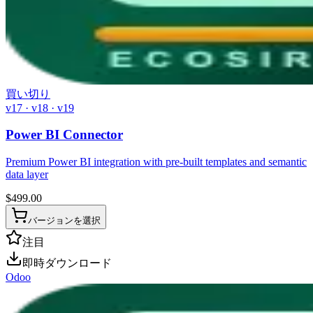
買い切り
v17 · v18 · v19
Power BI Connector
Premium Power BI integration with pre-built templates and semantic
data layer
$
499.00
バージョンを選択
注目
即時ダウンロード
Odoo