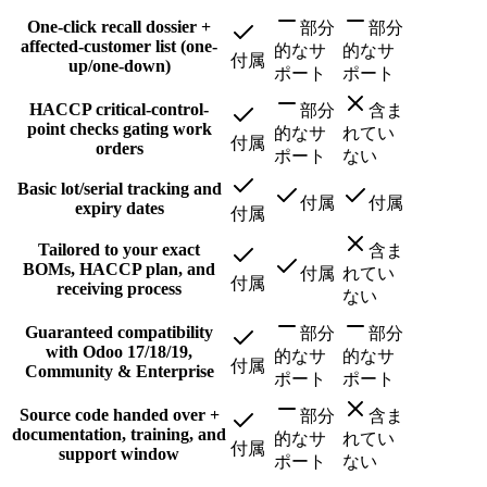
One-click recall dossier +
部分
部分
affected-customer list (one-
的なサ
的なサ
付属
up/one-down)
ポート
ポート
HACCP critical-control-
部分
含ま
point checks gating work
的なサ
れてい
付属
orders
ポート
ない
Basic lot/serial tracking and
付属
付属
expiry dates
付属
Tailored to your exact
含ま
BOMs, HACCP plan, and
付属
れてい
付属
receiving process
ない
Guaranteed compatibility
部分
部分
with Odoo 17/18/19,
的なサ
的なサ
付属
Community & Enterprise
ポート
ポート
Source code handed over +
部分
含ま
documentation, training, and
的なサ
れてい
付属
support window
ポート
ない