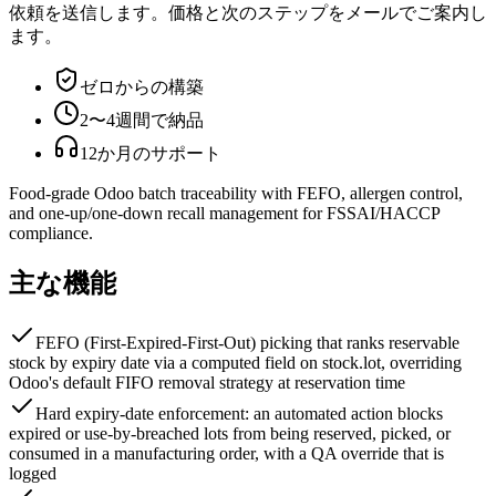
依頼を送信します。価格と次のステップをメールでご案内し
ます。
ゼロからの構築
2〜4週間で納品
12か月のサポート
Food-grade Odoo batch traceability with FEFO, allergen control,
and one-up/one-down recall management for FSSAI/HACCP
compliance.
主な機能
FEFO (First-Expired-First-Out) picking that ranks reservable
stock by expiry date via a computed field on stock.lot, overriding
Odoo's default FIFO removal strategy at reservation time
Hard expiry-date enforcement: an automated action blocks
expired or use-by-breached lots from being reserved, picked, or
consumed in a manufacturing order, with a QA override that is
logged