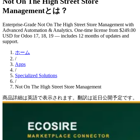
Not On The High Street Store
Managementとは？
Enterprise-Grade Not On The High Street Store Management with
Advanced Automation & Analytics. One-time license from $249.00
USD for Odoo 17, 18, 19 — includes 12 months of updates and
support.
ホーム
/
Apps
/
Specialized Solutions
/
Not On The High Street Store Management
商品詳細は英語で表示されます。翻訳は近日公開予定です。