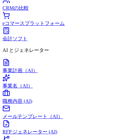
CRMの比較
eコマースプラットフォーム
会計ソフト
AI とジェネレーター
事業計画（AI）
事業名（AI）
職務内容 (AI)
メールテンプレート（AI）
RFP ジェネレーター (AI)