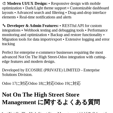
🎨
Modern UI/UX Design:
• Responsive design with mobile
optimization • Dark/Light theme support • Customizable dashboard
layouts • Advanced search and filtering • Drag-and-drop interface
elements • Real-time notifications and alerts
🔧
Developer & Admin Features:
• RESTful API for custom
integrations • Webhook testing and debugging tools • Performance
monitoring and optimization • Backup and restore functionality •
Migration tools for data import/export • Extensive logging and error
tracking
Perfect for enterprise e-commerce businesses requiring the most
advanced Not On The High Street-Odoo integration with cutting-
edge features and modern design.
Developed by ECOSIRE (PRIVATE) LIMITED - Enterprise
Solutions Division.
Odoo 17に対応
Odoo 18に対応
Odoo 19に対応
Not On The High Street Store
Management に関するよくある質問