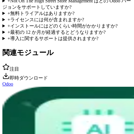
+
Not On The High Street Store Management はどの Odoo バー
ジョンをサポートしていますか?
+
無料トライアルはありますか?
+
ライセンスには何が含まれますか?
+
インストールにはどのくらい時間がかかりますか?
+
最初の 12 か月が経過するとどうなりますか?
+
導入に関するサポートは提供されますか?
関連モジュール
注目
即時ダウンロード
Odoo