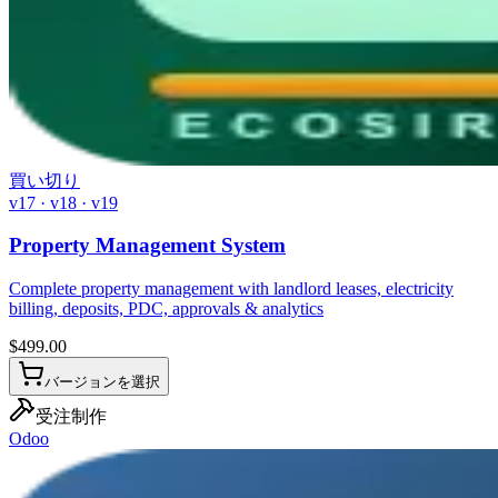
買い切り
v17 · v18 · v19
Property Management System
Complete property management with landlord leases, electricity
billing, deposits, PDC, approvals & analytics
$
499.00
バージョンを選択
受注制作
Odoo