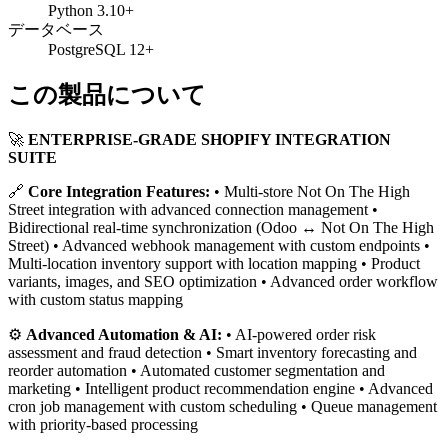
Python 3.10+
データベース
PostgreSQL 12+
この製品について
🚀
ENTERPRISE-GRADE SHOPIFY INTEGRATION
SUITE
🔗
Core Integration Features:
• Multi-store Not On The High
Street integration with advanced connection management •
Bidirectional real-time synchronization (Odoo ↔ Not On The High
Street) • Advanced webhook management with custom endpoints •
Multi-location inventory support with location mapping • Product
variants, images, and SEO optimization • Advanced order workflow
with custom status mapping
⚙️
Advanced Automation & AI:
• AI-powered order risk
assessment and fraud detection • Smart inventory forecasting and
reorder automation • Automated customer segmentation and
marketing • Intelligent product recommendation engine • Advanced
cron job management with custom scheduling • Queue management
with priority-based processing