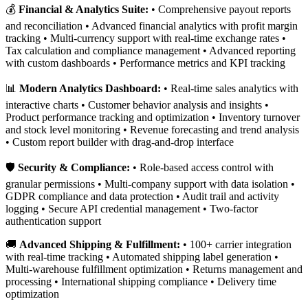
💰
Financial & Analytics Suite:
• Comprehensive payout reports
and reconciliation • Advanced financial analytics with profit margin
tracking • Multi-currency support with real-time exchange rates •
Tax calculation and compliance management • Advanced reporting
with custom dashboards • Performance metrics and KPI tracking
📊
Modern Analytics Dashboard:
• Real-time sales analytics with
interactive charts • Customer behavior analysis and insights •
Product performance tracking and optimization • Inventory turnover
and stock level monitoring • Revenue forecasting and trend analysis
• Custom report builder with drag-and-drop interface
🛡️
Security & Compliance:
• Role-based access control with
granular permissions • Multi-company support with data isolation •
GDPR compliance and data protection • Audit trail and activity
logging • Secure API credential management • Two-factor
authentication support
🚚
Advanced Shipping & Fulfillment:
• 100+ carrier integration
with real-time tracking • Automated shipping label generation •
Multi-warehouse fulfillment optimization • Returns management and
processing • International shipping compliance • Delivery time
optimization