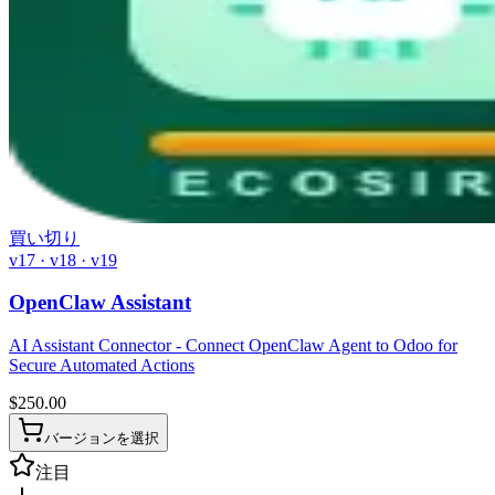
買い切り
v17 · v18 · v19
OpenClaw Assistant
AI Assistant Connector - Connect OpenClaw Agent to Odoo for
Secure Automated Actions
$
250.00
バージョンを選択
注目