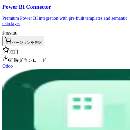
Power BI Connector
Premium Power BI integration with pre-built templates and semantic
data layer
$
499.00
バージョンを選択
注目
即時ダウンロード
Odoo