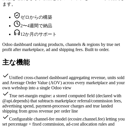
ます。
ゼロからの構築
2〜4週間で納品
12か月のサポート
Odoo dashboard ranking products, channels & regions by true net
profit after marketplace, ad and shipping fees. Built to order.
主な機能
Unified cross-channel dashboard aggregating revenue, units sold
and Average Order Value (AOV) across every marketplace and your
own webshop into a single Odoo view
True net-margin engine: a stored computed field (declared with
@api.depends) that subtracts marketplace referral/commission fees,
advertising spend, payment-processor charges and true landed
shipping from gross revenue per order line
Configurable channel-fee model (ecosire.channel.fee) letting you
set percentage + fixed commission, ad-cost allocation rules and