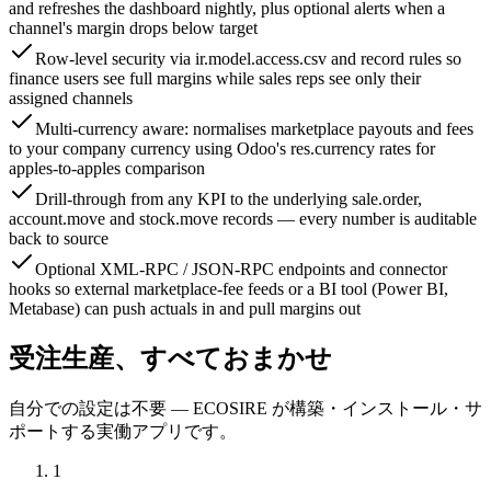
and refreshes the dashboard nightly, plus optional alerts when a
channel's margin drops below target
Row-level security via ir.model.access.csv and record rules so
finance users see full margins while sales reps see only their
assigned channels
Multi-currency aware: normalises marketplace payouts and fees
to your company currency using Odoo's res.currency rates for
apples-to-apples comparison
Drill-through from any KPI to the underlying sale.order,
account.move and stock.move records — every number is auditable
back to source
Optional XML-RPC / JSON-RPC endpoints and connector
hooks so external marketplace-fee feeds or a BI tool (Power BI,
Metabase) can push actuals in and pull margins out
受注生産、すべておまかせ
自分での設定は不要 — ECOSIRE が構築・インストール・サ
ポートする実働アプリです。
1