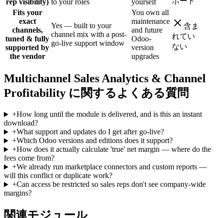
ポート
rep visibility)
to your roles
yourself
Fits your
You own all
exact
maintenance
Yes — built to your
含ま
channels,
and future
channel mix with a post-
れてい
tuned & fully
Odoo-
go-live support window
ない
supported by
version
the vendor
upgrades
Multichannel Sales Analytics & Channel
Profitability に関するよくある質問
+
How long until the module is delivered, and is this an instant
download?
+
What support and updates do I get after go-live?
+
Which Odoo versions and editions does it support?
+
How does it actually calculate 'true' net margin — where do the
fees come from?
+
We already run marketplace connectors and custom reports —
will this conflict or duplicate work?
+
Can access be restricted so sales reps don't see company-wide
margins?
関連モジュール