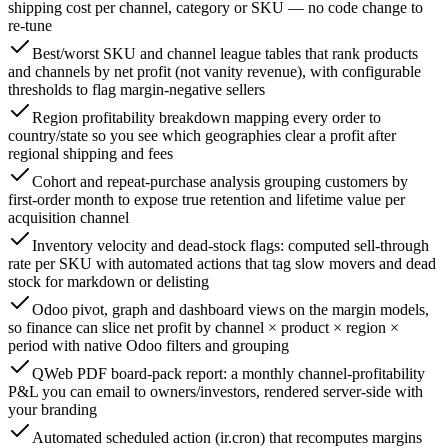
shipping cost per channel, category or SKU — no code change to
re-tune
Best/worst SKU and channel league tables that rank products
and channels by net profit (not vanity revenue), with configurable
thresholds to flag margin-negative sellers
Region profitability breakdown mapping every order to
country/state so you see which geographies clear a profit after
regional shipping and fees
Cohort and repeat-purchase analysis grouping customers by
first-order month to expose true retention and lifetime value per
acquisition channel
Inventory velocity and dead-stock flags: computed sell-through
rate per SKU with automated actions that tag slow movers and dead
stock for markdown or delisting
Odoo pivot, graph and dashboard views on the margin models,
so finance can slice net profit by channel × product × region ×
period with native Odoo filters and grouping
QWeb PDF board-pack report: a monthly channel-profitability
P&L you can email to owners/investors, rendered server-side with
your branding
Automated scheduled action (ir.cron) that recomputes margins