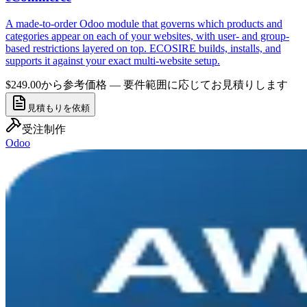
A made-to-order Odoo module that governs which products and
categories appear on each of your websites, with user- and group-
based restrictions layered on top. ECOSIRE builds, installs, and
supports it against your exact multi-website setup.
$249.00から
参考価格 — 要件範囲に応じてお見積りします
見積もりを依頼
受注制作
Odoo