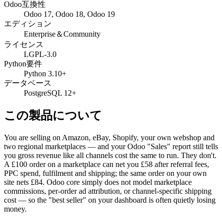
Odoo互換性
Odoo 17, Odoo 18, Odoo 19
エディション
Enterprise＆Community
ライセンス
LGPL-3.0
Python要件
Python 3.10+
データベース
PostgreSQL 12+
この製品について
You are selling on Amazon, eBay, Shopify, your own webshop and
two regional marketplaces — and your Odoo "Sales" report still tells
you gross revenue like all channels cost the same to run. They don't.
A £100 order on a marketplace can net you £58 after referral fees,
PPC spend, fulfilment and shipping; the same order on your own
site nets £84. Odoo core simply does not model marketplace
commissions, per-order ad attribution, or channel-specific shipping
cost — so the "best seller" on your dashboard is often quietly losing
money.