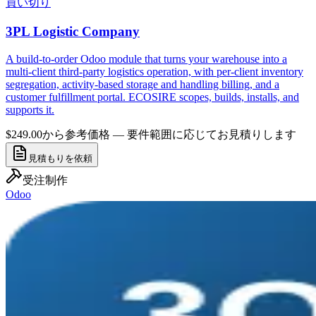
買い切り
3PL Logistic Company
A build-to-order Odoo module that turns your warehouse into a
multi-client third-party logistics operation, with per-client inventory
segregation, activity-based storage and handling billing, and a
customer fulfillment portal. ECOSIRE scopes, builds, installs, and
supports it.
$249.00から
参考価格 — 要件範囲に応じてお見積りします
見積もりを依頼
受注制作
Odoo