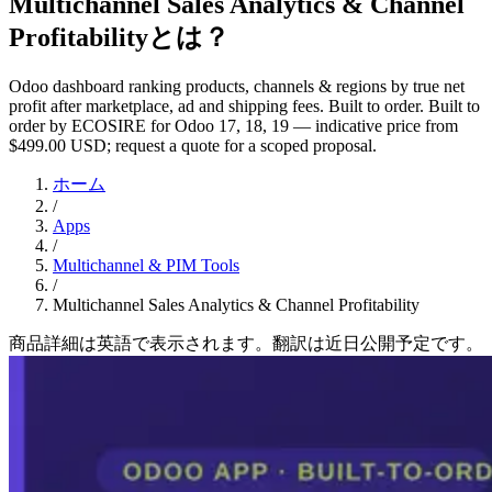
Multichannel Sales Analytics & Channel
Profitabilityとは？
Odoo dashboard ranking products, channels & regions by true net
profit after marketplace, ad and shipping fees. Built to order. Built to
order by ECOSIRE for Odoo 17, 18, 19 — indicative price from
$499.00 USD; request a quote for a scoped proposal.
ホーム
/
Apps
/
Multichannel & PIM Tools
/
Multichannel Sales Analytics & Channel Profitability
商品詳細は英語で表示されます。翻訳は近日公開予定です。