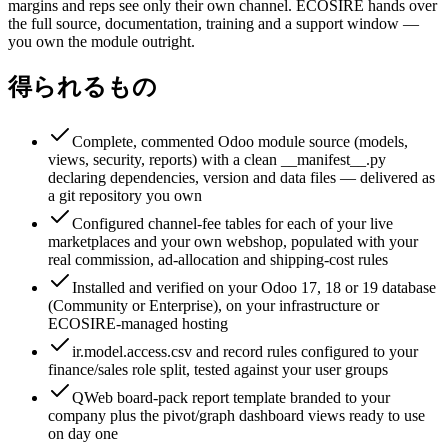
margins and reps see only their own channel. ECOSIRE hands over
the full source, documentation, training and a support window —
you own the module outright.
得られるもの
Complete, commented Odoo module source (models,
views, security, reports) with a clean __manifest__.py
declaring dependencies, version and data files — delivered as
a git repository you own
Configured channel-fee tables for each of your live
marketplaces and your own webshop, populated with your
real commission, ad-allocation and shipping-cost rules
Installed and verified on your Odoo 17, 18 or 19 database
(Community or Enterprise), on your infrastructure or
ECOSIRE-managed hosting
ir.model.access.csv and record rules configured to your
finance/sales role split, tested against your user groups
QWeb board-pack report template branded to your
company plus the pivot/graph dashboard views ready to use
on day one