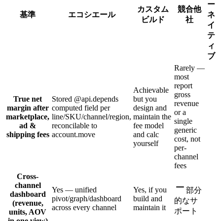
ー
カスタム
競合他
基準
エコシエール
ネ
ビルド
社
イ
テ
ィ
ブ
Rarely —
most
report
Achievable
gross
True net
Stored @api.depends
but you
revenue
margin after
computed field per
design and
or a
marketplace,
line/SKU/channel/region,
maintain the
single
ad &
reconcilable to
fee model
generic
shipping fees
account.move
and calc
cost, not
yourself
per-
channel
fees
Cross-
channel
Yes — unified
Yes, if you
部分
dashboard
pivot/graph/dashboard
build and
的なサ
(revenue,
across every channel
maintain it
ポート
units, AOV
in one view)