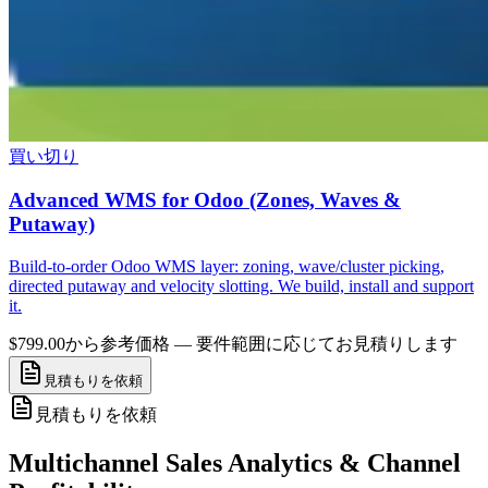
買い切り
Advanced WMS for Odoo (Zones, Waves &
Putaway)
Build-to-order Odoo WMS layer: zoning, wave/cluster picking,
directed putaway and velocity slotting. We build, install and support
it.
$799.00から
参考価格 — 要件範囲に応じてお見積りします
見積もりを依頼
見積もりを依頼
Multichannel Sales Analytics & Channel