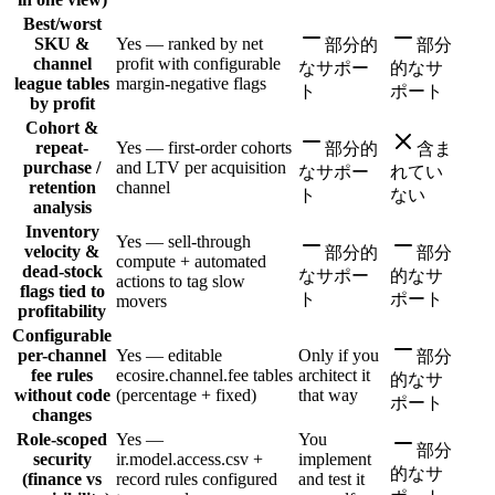
Best/worst
SKU &
Yes — ranked by net
部分的
部分
channel
profit with configurable
なサポー
的なサ
league tables
margin-negative flags
ト
ポート
by profit
Cohort &
repeat-
Yes — first-order cohorts
部分的
含ま
purchase /
and LTV per acquisition
なサポー
れてい
retention
channel
ト
ない
analysis
Inventory
Yes — sell-through
velocity &
部分的
部分
compute + automated
dead-stock
なサポー
的なサ
actions to tag slow
flags tied to
ト
ポート
movers
profitability
Configurable
per-channel
Yes — editable
Only if you
部分
fee rules
ecosire.channel.fee tables
architect it
的なサ
without code
(percentage + fixed)
that way
ポート
changes
Role-scoped
Yes —
You
部分
security
ir.model.access.csv +
implement
的なサ
(finance vs
record rules configured
and test it