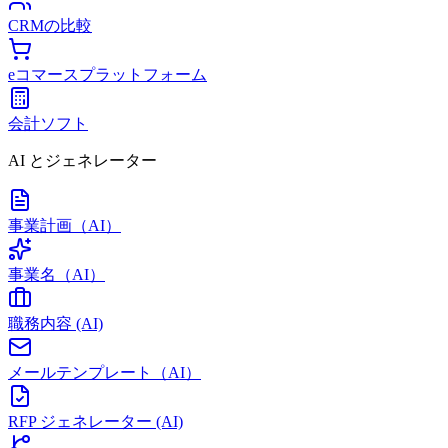
CRMの比較
eコマースプラットフォーム
会計ソフト
AI とジェネレーター
事業計画（AI）
事業名（AI）
職務内容 (AI)
メールテンプレート（AI）
RFP ジェネレーター (AI)