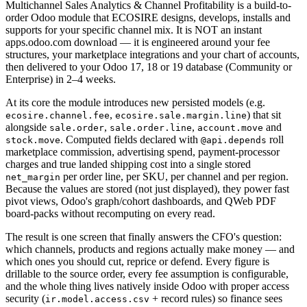
Multichannel Sales Analytics & Channel Profitability is a build-to-
order Odoo module that ECOSIRE designs, develops, installs and
supports for your specific channel mix. It is NOT an instant
apps.odoo.com download — it is engineered around your fee
structures, your marketplace integrations and your chart of accounts,
then delivered to your Odoo 17, 18 or 19 database (Community or
Enterprise) in 2–4 weeks.
At its core the module introduces new persisted models (e.g.
,
) that sit
ecosire.channel.fee
ecosire.sale.margin.line
alongside
,
,
and
sale.order
sale.order.line
account.move
. Computed fields declared with
roll
stock.move
@api.depends
marketplace commission, advertising spend, payment-processor
charges and true landed shipping cost into a single stored
per order line, per SKU, per channel and per region.
net_margin
Because the values are stored (not just displayed), they power fast
pivot views, Odoo's graph/cohort dashboards, and QWeb PDF
board-packs without recomputing on every read.
The result is one screen that finally answers the CFO's question:
which channels, products and regions actually make money — and
which ones you should cut, reprice or defend. Every figure is
drillable to the source order, every fee assumption is configurable,
and the whole thing lives natively inside Odoo with proper access
security (
+ record rules) so finance sees
ir.model.access.csv