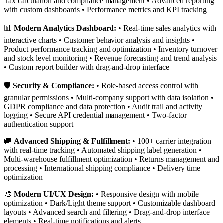
Tax calculation and compliance management • Advanced reporting
with custom dashboards • Performance metrics and KPI tracking
📊
Modern Analytics Dashboard:
• Real-time sales analytics with
interactive charts • Customer behavior analysis and insights •
Product performance tracking and optimization • Inventory turnover
and stock level monitoring • Revenue forecasting and trend analysis
• Custom report builder with drag-and-drop interface
🛡️
Security & Compliance:
• Role-based access control with
granular permissions • Multi-company support with data isolation •
GDPR compliance and data protection • Audit trail and activity
logging • Secure API credential management • Two-factor
authentication support
🚚
Advanced Shipping & Fulfillment:
• 100+ carrier integration
with real-time tracking • Automated shipping label generation •
Multi-warehouse fulfillment optimization • Returns management and
processing • International shipping compliance • Delivery time
optimization
🎨
Modern UI/UX Design:
• Responsive design with mobile
optimization • Dark/Light theme support • Customizable dashboard
layouts • Advanced search and filtering • Drag-and-drop interface
elements • Real-time notifications and alerts