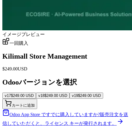
イメージプレビュー
一回購入
Kilimall Store Management
$
249.00
USD
Odooバージョンを選択
v
17
$
249.00
USD
v
18
$
249.00
USD
v
19
$
249.00
USD
カートに追加
Odoo App Store ですでに購入していますか?
販売注文を送
信していただくと、ライセンス キーが発行されます。