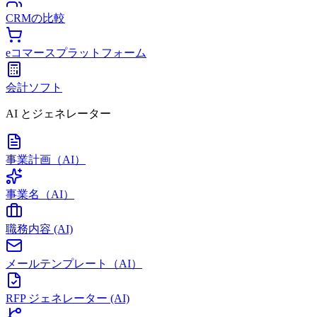
CRMの比較
eコマースプラットフォーム
会計ソフト
AI とジェネレーター
事業計画（AI）
事業名（AI）
職務内容 (AI)
メールテンプレート（AI）
RFP ジェネレーター (AI)