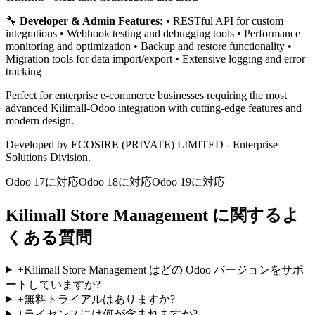
🔧
Developer & Admin Features:
• RESTful API for custom
integrations • Webhook testing and debugging tools • Performance
monitoring and optimization • Backup and restore functionality •
Migration tools for data import/export • Extensive logging and error
tracking
Perfect for enterprise e-commerce businesses requiring the most
advanced Kilimall-Odoo integration with cutting-edge features and
modern design.
Developed by ECOSIRE (PRIVATE) LIMITED - Enterprise
Solutions Division.
Odoo 17に対応
Odoo 18に対応
Odoo 19に対応
Kilimall Store Management に関するよ
くある質問
+
Kilimall Store Management はどの Odoo バージョンをサポ
ートしていますか?
+
無料トライアルはありますか?
+
ライセンスには何が含まれますか?