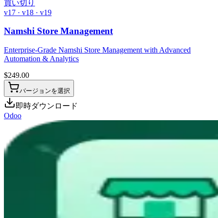
買い切り
v17 · v18 · v19
Namshi Store Management
Enterprise-Grade Namshi Store Management with Advanced
Automation & Analytics
$
249.00
バージョンを選択
即時ダウンロード
Odoo