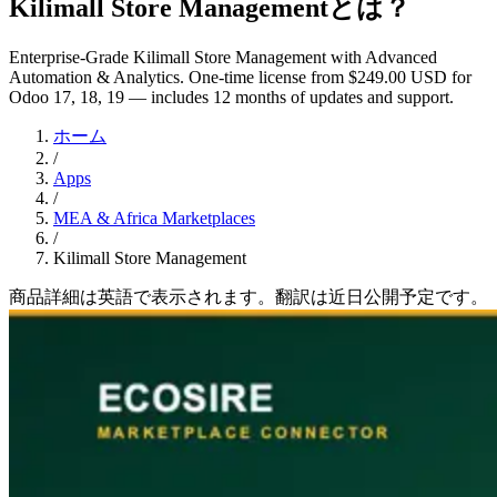
Kilimall Store Managementとは？
Enterprise-Grade Kilimall Store Management with Advanced
Automation & Analytics. One-time license from $249.00 USD for
Odoo 17, 18, 19 — includes 12 months of updates and support.
ホーム
/
Apps
/
MEA & Africa Marketplaces
/
Kilimall Store Management
商品詳細は英語で表示されます。翻訳は近日公開予定です。