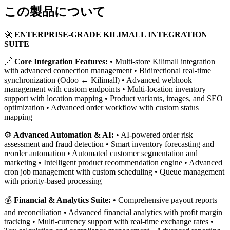
この製品について
🚀
ENTERPRISE-GRADE KILIMALL INTEGRATION
SUITE
🔗
Core Integration Features:
• Multi-store Kilimall integration
with advanced connection management • Bidirectional real-time
synchronization (Odoo ↔ Kilimall) • Advanced webhook
management with custom endpoints • Multi-location inventory
support with location mapping • Product variants, images, and SEO
optimization • Advanced order workflow with custom status
mapping
⚙️
Advanced Automation & AI:
• AI-powered order risk
assessment and fraud detection • Smart inventory forecasting and
reorder automation • Automated customer segmentation and
marketing • Intelligent product recommendation engine • Advanced
cron job management with custom scheduling • Queue management
with priority-based processing
💰
Financial & Analytics Suite:
• Comprehensive payout reports
and reconciliation • Advanced financial analytics with profit margin
tracking • Multi-currency support with real-time exchange rates •