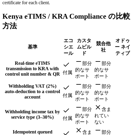
certificate for each client.
Kenya eTIMS / KRA Compliance の比較
方法
エコ
カスタ
オドゥ
競合他
基準
シエ
ムビル
ー ネイ
社
ール
ド
ティブ
Real-time eTIMS
部分
部分
transmission to KRA with
的なサ
的なサ
付属
control unit number & QR
ポート
ポート
Withholding VAT (2%)
部分
部分
auto-deduction to a control
的なサ
的なサ
付属
account
ポート
ポート
部分
含ま
Withholding income tax by
的なサ
れてい
service type (3–30%)
付属
ポート
ない
Idempotent queued
含ま
部分