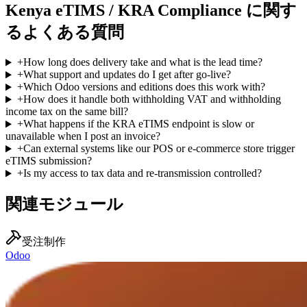
Kenya eTIMS / KRA Compliance に関す
るよくある質問
+
How long does delivery take and what is the lead time?
+
What support and updates do I get after go-live?
+
Which Odoo versions and editions does this work with?
+
How does it handle both withholding VAT and withholding
income tax on the same bill?
+
What happens if the KRA eTIMS endpoint is slow or
unavailable when I post an invoice?
+
Can external systems like our POS or e-commerce store trigger
eTIMS submission?
+
Is my access to tax data and re-transmission controlled?
関連モジュール
受注制作
Odoo