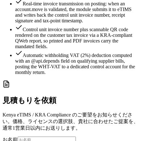
Real-time invoice transmission on posting: when an
account.move is validated, the module submits it to eTIMS
and writes back the control unit invoice number, receipt
signature and tax-point timestamp.
Control unit invoice number plus scannable QR code
rendered on the customer tax invoice via a KRA-compliant
QWeb report, so printed and PDF invoices carry the
mandated fields.
Automatic withholding VAT (2%) deduction computed
with an @api.depends field on qualifying supplier bills,
posting the WHT-VAT to a dedicated control account for the
monthly return.
見積もりを依頼
Kenya eTIMS / KRA Compliance のご要望をお知らせくださ
い。価格、ライセンスの選択肢、貴社に合わせたご提案を、
通常1営業日以内にお送りします。
お名前