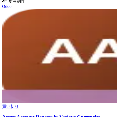
受注制作
Odoo
買い切り
Access Account Reports in Various Currencies