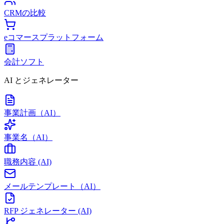
CRMの比較
eコマースプラットフォーム
会計ソフト
AI とジェネレーター
事業計画（AI）
事業名（AI）
職務内容 (AI)
メールテンプレート（AI）
RFP ジェネレーター (AI)