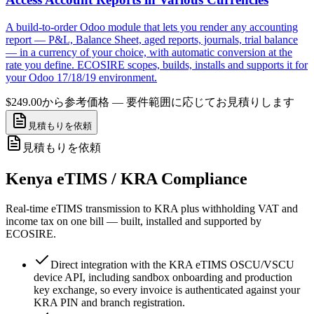
A build-to-order Odoo module that lets you render any accounting
report — P&L, Balance Sheet, aged reports, journals, trial balance
— in a currency of your choice, with automatic conversion at the
rate you define. ECOSIRE scopes, builds, installs and supports it for
your Odoo 17/18/19 environment.
$249.00から
参考価格 — 要件範囲に応じてお見積りします
見積もりを依頼
見積もりを依頼
Kenya eTIMS / KRA Compliance
Real-time eTIMS transmission to KRA plus withholding VAT and
income tax on one bill — built, installed and supported by
ECOSIRE.
Direct integration with the KRA eTIMS OSCU/VSCU
device API, including sandbox onboarding and production
key exchange, so every invoice is authenticated against your
KRA PIN and branch registration.