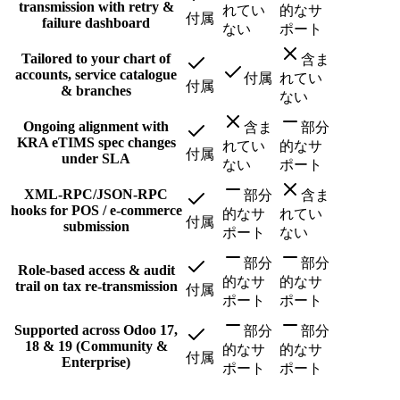
transmission with retry &
れてい
的なサ
付属
failure dashboard
ない
ポート
Tailored to your chart of
含ま
accounts, service catalogue
付属
れてい
付属
& branches
ない
Ongoing alignment with
含ま
部分
KRA eTIMS spec changes
れてい
的なサ
付属
under SLA
ない
ポート
XML-RPC/JSON-RPC
部分
含ま
hooks for POS / e-commerce
的なサ
れてい
付属
submission
ポート
ない
部分
部分
Role-based access & audit
的なサ
的なサ
trail on tax re-transmission
付属
ポート
ポート
Supported across Odoo 17,
部分
部分
18 & 19 (Community &
的なサ
的なサ
付属
Enterprise)
ポート
ポート