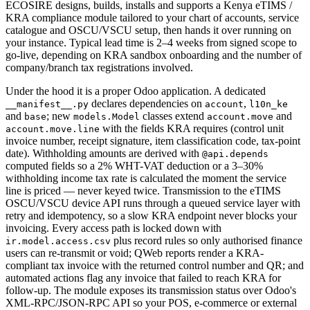
ECOSIRE designs, builds, installs and supports a Kenya eTIMS /
KRA compliance module tailored to your chart of accounts, service
catalogue and OSCU/VSCU setup, then hands it over running on
your instance. Typical lead time is 2–4 weeks from signed scope to
go-live, depending on KRA sandbox onboarding and the number of
company/branch tax registrations involved.
Under the hood it is a proper Odoo application. A dedicated
declares dependencies on
,
__manifest__.py
account
l10n_ke
and
; new
classes extend
and
base
models.Model
account.move
with the fields KRA requires (control unit
account.move.line
invoice number, receipt signature, item classification code, tax-point
date). Withholding amounts are derived with
@api.depends
computed fields so a 2% WHT-VAT deduction or a 3–30%
withholding income tax rate is calculated the moment the service
line is priced — never keyed twice. Transmission to the eTIMS
OSCU/VSCU device API runs through a queued service layer with
retry and idempotency, so a slow KRA endpoint never blocks your
invoicing. Every access path is locked down with
plus record rules so only authorised finance
ir.model.access.csv
users can re-transmit or void; QWeb reports render a KRA-
compliant tax invoice with the returned control number and QR; and
automated actions flag any invoice that failed to reach KRA for
follow-up. The module exposes its transmission status over Odoo's
XML-RPC/JSON-RPC API so your POS, e-commerce or external