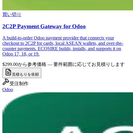
買い切り
2C2P Payment Gateway for Odoo
A build-to-order Odoo payment provider that connects your
checkout to 2C2P for cards, local ASEAN wallets, and over-the-
counter payments. ECOSIRE builds, installs, and supports it on
Odoo 17, 18, or 19.
$299.00から
参考価格 — 要件範囲に応じてお見積りします
見積もりを依頼
受注制作
Odoo