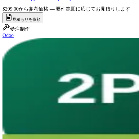
$299.00から
参考価格 — 要件範囲に応じてお見積りします
見積もりを依頼
受注制作
Odoo