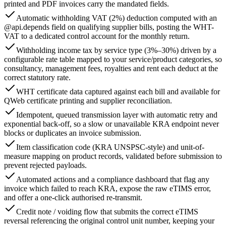
printed and PDF invoices carry the mandated fields.
Automatic withholding VAT (2%) deduction computed with an
@api.depends field on qualifying supplier bills, posting the WHT-
VAT to a dedicated control account for the monthly return.
Withholding income tax by service type (3%–30%) driven by a
configurable rate table mapped to your service/product categories, so
consultancy, management fees, royalties and rent each deduct at the
correct statutory rate.
WHT certificate data captured against each bill and available for
QWeb certificate printing and supplier reconciliation.
Idempotent, queued transmission layer with automatic retry and
exponential back-off, so a slow or unavailable KRA endpoint never
blocks or duplicates an invoice submission.
Item classification code (KRA UNSPSC-style) and unit-of-
measure mapping on product records, validated before submission to
prevent rejected payloads.
Automated actions and a compliance dashboard that flag any
invoice which failed to reach KRA, expose the raw eTIMS error,
and offer a one-click authorised re-transmit.
Credit note / voiding flow that submits the correct eTIMS
reversal referencing the original control unit number, keeping your