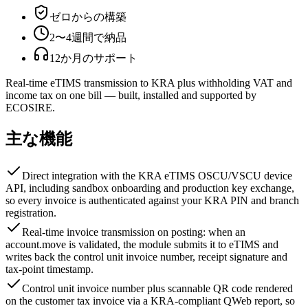
ゼロからの構築
2〜4週間で納品
12か月のサポート
Real-time eTIMS transmission to KRA plus withholding VAT and
income tax on one bill — built, installed and supported by
ECOSIRE.
主な機能
Direct integration with the KRA eTIMS OSCU/VSCU device
API, including sandbox onboarding and production key exchange,
so every invoice is authenticated against your KRA PIN and branch
registration.
Real-time invoice transmission on posting: when an
account.move is validated, the module submits it to eTIMS and
writes back the control unit invoice number, receipt signature and
tax-point timestamp.
Control unit invoice number plus scannable QR code rendered
on the customer tax invoice via a KRA-compliant QWeb report, so