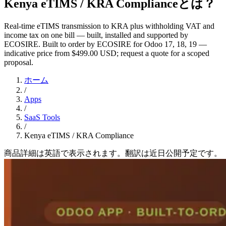
Kenya eTIMS / KRA Complianceとは？
Real-time eTIMS transmission to KRA plus withholding VAT and
income tax on one bill — built, installed and supported by
ECOSIRE. Built to order by ECOSIRE for Odoo 17, 18, 19 —
indicative price from $499.00 USD; request a quote for a scoped
proposal.
ホーム
/
Apps
/
SaaS Tools
/
Kenya eTIMS / KRA Compliance
商品詳細は英語で表示されます。翻訳は近日公開予定です。