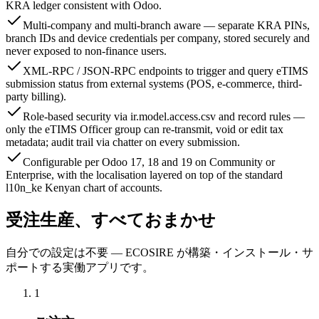
KRA ledger consistent with Odoo.
Multi-company and multi-branch aware — separate KRA PINs,
branch IDs and device credentials per company, stored securely and
never exposed to non-finance users.
XML-RPC / JSON-RPC endpoints to trigger and query eTIMS
submission status from external systems (POS, e-commerce, third-
party billing).
Role-based security via ir.model.access.csv and record rules —
only the eTIMS Officer group can re-transmit, void or edit tax
metadata; audit trail via chatter on every submission.
Configurable per Odoo 17, 18 and 19 on Community or
Enterprise, with the localisation layered on top of the standard
l10n_ke Kenyan chart of accounts.
受注生産、すべておまかせ
自分での設定は不要 — ECOSIRE が構築・インストール・サ
ポートする実働アプリです。
1