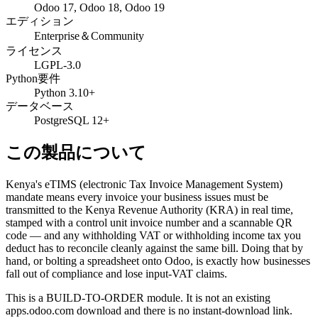
Odoo 17, Odoo 18, Odoo 19
エディション
Enterprise＆Community
ライセンス
LGPL-3.0
Python要件
Python 3.10+
データベース
PostgreSQL 12+
この製品について
Kenya's eTIMS (electronic Tax Invoice Management System)
mandate means every invoice your business issues must be
transmitted to the Kenya Revenue Authority (KRA) in real time,
stamped with a control unit invoice number and a scannable QR
code — and any withholding VAT or withholding income tax you
deduct has to reconcile cleanly against the same bill. Doing that by
hand, or bolting a spreadsheet onto Odoo, is exactly how businesses
fall out of compliance and lose input-VAT claims.
This is a BUILD-TO-ORDER module. It is not an existing
apps.odoo.com download and there is no instant-download link.