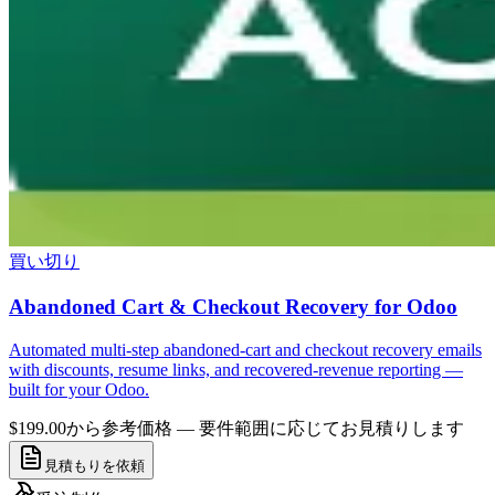
買い切り
Abandoned Cart & Checkout Recovery for Odoo
Automated multi-step abandoned-cart and checkout recovery emails
with discounts, resume links, and recovered-revenue reporting —
built for your Odoo.
$199.00から
参考価格 — 要件範囲に応じてお見積りします
見積もりを依頼