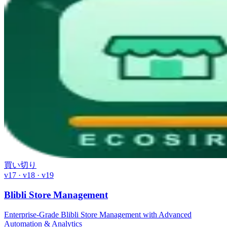
買い切り
v17 · v18 · v19
Blibli Store Management
Enterprise-Grade Blibli Store Management with Advanced
Automation & Analytics