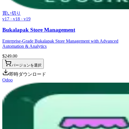
買い切り
v17 · v18 · v19
Bukalapak Store Management
Enterprise-Grade Bukalapak Store Management with Advanced
Automation & Analytics
$
249.00
バージョンを選択
即時ダウンロード
Odoo