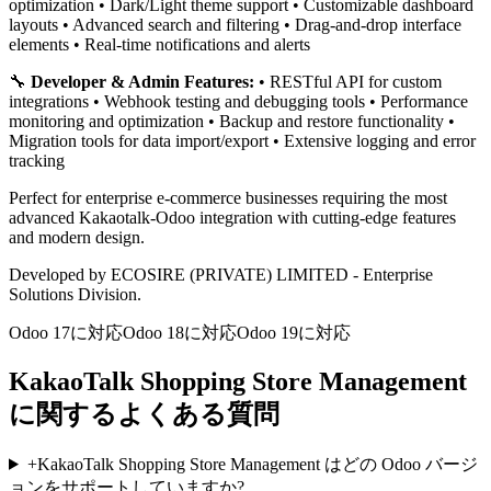
optimization • Dark/Light theme support • Customizable dashboard
layouts • Advanced search and filtering • Drag-and-drop interface
elements • Real-time notifications and alerts
🔧
Developer & Admin Features:
• RESTful API for custom
integrations • Webhook testing and debugging tools • Performance
monitoring and optimization • Backup and restore functionality •
Migration tools for data import/export • Extensive logging and error
tracking
Perfect for enterprise e-commerce businesses requiring the most
advanced Kakaotalk-Odoo integration with cutting-edge features
and modern design.
Developed by ECOSIRE (PRIVATE) LIMITED - Enterprise
Solutions Division.
Odoo 17に対応
Odoo 18に対応
Odoo 19に対応
KakaoTalk Shopping Store Management
に関するよくある質問
+
KakaoTalk Shopping Store Management はどの Odoo バージ
ョンをサポートしていますか?