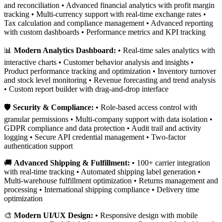
and reconciliation • Advanced financial analytics with profit margin
tracking • Multi-currency support with real-time exchange rates •
Tax calculation and compliance management • Advanced reporting
with custom dashboards • Performance metrics and KPI tracking
📊
Modern Analytics Dashboard:
• Real-time sales analytics with
interactive charts • Customer behavior analysis and insights •
Product performance tracking and optimization • Inventory turnover
and stock level monitoring • Revenue forecasting and trend analysis
• Custom report builder with drag-and-drop interface
🛡️
Security & Compliance:
• Role-based access control with
granular permissions • Multi-company support with data isolation •
GDPR compliance and data protection • Audit trail and activity
logging • Secure API credential management • Two-factor
authentication support
🚚
Advanced Shipping & Fulfillment:
• 100+ carrier integration
with real-time tracking • Automated shipping label generation •
Multi-warehouse fulfillment optimization • Returns management and
processing • International shipping compliance • Delivery time
optimization
🎨
Modern UI/UX Design:
• Responsive design with mobile