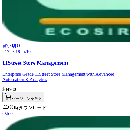
買い切り
v17 · v18 · v19
11Street Store Management
Enterprise-Grade 11Street Store Management with Advanced
Automation & Analytics
$
349.00
バージョンを選択
即時ダウンロード
Odoo