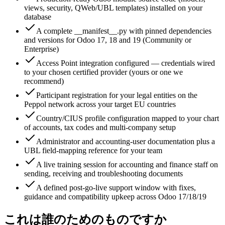
views, security, QWeb/UBL templates) installed on your
database
A complete __manifest__.py with pinned dependencies
and versions for Odoo 17, 18 and 19 (Community or
Enterprise)
Access Point integration configured — credentials wired
to your chosen certified provider (yours or one we
recommend)
Participant registration for your legal entities on the
Peppol network across your target EU countries
Country/CIUS profile configuration mapped to your chart
of accounts, tax codes and multi-company setup
Administrator and accounting-user documentation plus a
UBL field-mapping reference for your team
A live training session for accounting and finance staff on
sending, receiving and troubleshooting documents
A defined post-go-live support window with fixes,
guidance and compatibility upkeep across Odoo 17/18/19
これは誰のためのものですか