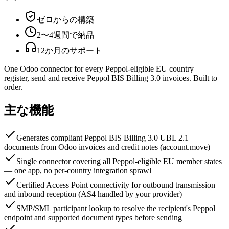
ゼロからの構築
2〜4週間で納品
12か月のサポート
One Odoo connector for every Peppol-eligible EU country —
register, send and receive Peppol BIS Billing 3.0 invoices. Built to
order.
主な機能
Generates compliant Peppol BIS Billing 3.0 UBL 2.1
documents from Odoo invoices and credit notes (account.move)
Single connector covering all Peppol-eligible EU member states
— one app, no per-country integration sprawl
Certified Access Point connectivity for outbound transmission
and inbound reception (AS4 handled by your provider)
SMP/SML participant lookup to resolve the recipient's Peppol
endpoint and supported document types before sending