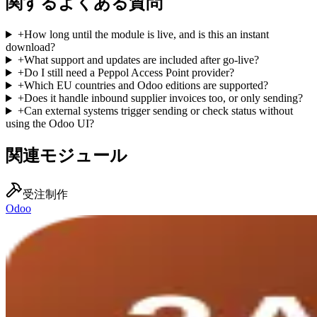
関するよくある質問
+
How long until the module is live, and is this an instant
download?
+
What support and updates are included after go-live?
+
Do I still need a Peppol Access Point provider?
+
Which EU countries and Odoo editions are supported?
+
Does it handle inbound supplier invoices too, or only sending?
+
Can external systems trigger sending or check status without
using the Odoo UI?
関連モジュール
受注制作
Odoo