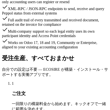
only accounting users can register or resend
XML-RPC / JSON-RPC endpoints to send, receive and query
Peppol status from external systems
Full audit trail of every transmitted and received document,
retained on the invoice for compliance
Multi-company support so each legal entity uses its own
participant identity and Access Point credentials
Works on Odoo 17, 18 and 19, Community or Enterprise,
aligned to your existing accounting configuration
受注生産、すべておまかせ
自分での設定は不要 — ECOSIRE が構築・インストール・サ
ポートする実働アプリです。
1
ご注文
一回限りの構築料金から始めます。キックオフで一緒
に範囲を決めます。