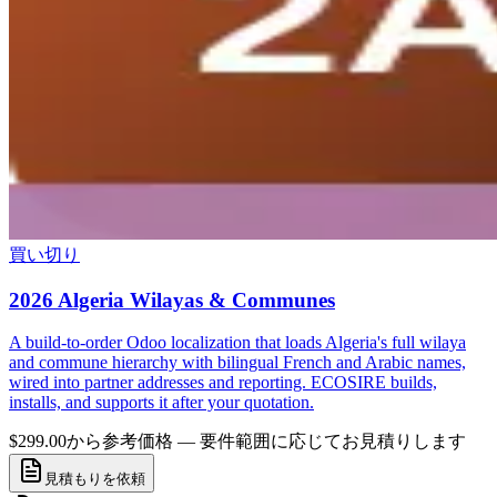
買い切り
2026 Algeria Wilayas & Communes
A build-to-order Odoo localization that loads Algeria's full wilaya
and commune hierarchy with bilingual French and Arabic names,
wired into partner addresses and reporting. ECOSIRE builds,
installs, and supports it after your quotation.
$299.00から
参考価格 — 要件範囲に応じてお見積りします
見積もりを依頼