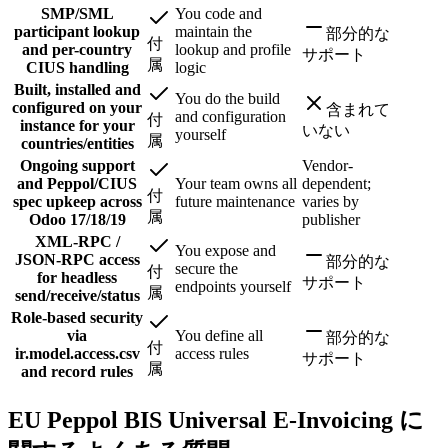
SMP/SML
You code and
participant lookup
maintain the
部分的な
付
and per-country
lookup and profile
サポート
属
CIUS handling
logic
Built, installed and
You do the build
configured on your
含まれて
and configuration
付
instance for your
いない
yourself
属
countries/entities
Ongoing support
Vendor-
and Peppol/CIUS
Your team owns all
dependent;
付
spec upkeep across
future maintenance
varies by
属
Odoo 17/18/19
publisher
XML-RPC /
You expose and
JSON-RPC access
部分的な
secure the
付
for headless
サポート
endpoints yourself
属
send/receive/status
Role-based security
via
You define all
部分的な
付
ir.model.access.csv
access rules
サポート
属
and record rules
EU Peppol BIS Universal E-Invoicing に