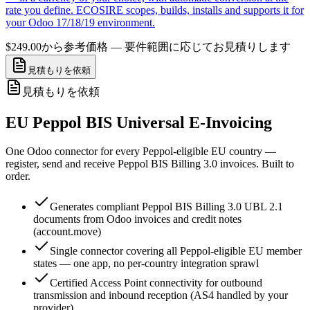
rate you define. ECOSIRE scopes, builds, installs and supports it for
your Odoo 17/18/19 environment.
$249.00から
参考価格 — 要件範囲に応じてお見積りします
見積もりを依頼
見積もりを依頼
EU Peppol BIS Universal E-Invoicing
One Odoo connector for every Peppol-eligible EU country —
register, send and receive Peppol BIS Billing 3.0 invoices. Built to
order.
Generates compliant Peppol BIS Billing 3.0 UBL 2.1
documents from Odoo invoices and credit notes
(account.move)
Single connector covering all Peppol-eligible EU member
states — one app, no per-country integration sprawl
Certified Access Point connectivity for outbound
transmission and inbound reception (AS4 handled by your
provider)