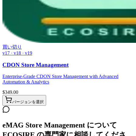
買い切り
v17 · v18 · v19
CDON Store Management
Enterprise-Grade CDON Store Management with Advanced
Automation & Analytics
$
349.00
バージョンを選択
eMAG Store Management について
ECOSIRE の専門家に相談してくださ