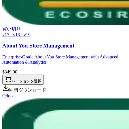
買い切り
v17 · v18 · v19
About You Store Management
Enterprise-Grade About You Store Management with Advanced
Automation & Analytics
$
349.00
バージョンを選択
即時ダウンロード
Odoo