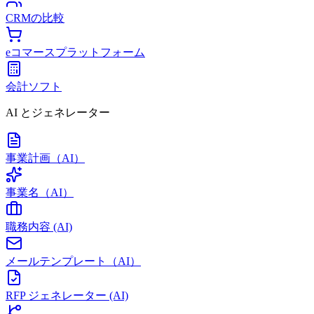
CRMの比較
eコマースプラットフォーム
会計ソフト
AI とジェネレーター
事業計画（AI）
事業名（AI）
職務内容 (AI)
メールテンプレート（AI）
RFP ジェネレーター (AI)