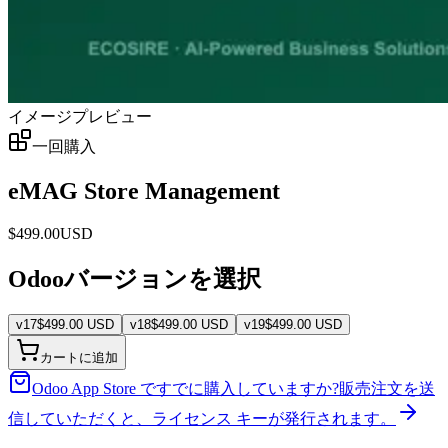
イメージプレビュー
一回購入
eMAG Store Management
$
499.00
USD
Odooバージョンを選択
v
17
$
499.00
USD
v
18
$
499.00
USD
v
19
$
499.00
USD
カートに追加
Odoo App Store ですでに購入していますか?
販売注文を送
信していただくと、ライセンス キーが発行されます。