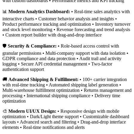
with custom dashboards • Performance metrics and KPI tracking
📊
Modern Analytics Dashboard:
• Real-time sales analytics with
interactive charts • Customer behavior analysis and insights •
Product performance tracking and optimization • Inventory turnover
and stock level monitoring • Revenue forecasting and trend analysis
• Custom report builder with drag-and-drop interface
🛡️
Security & Compliance:
• Role-based access control with
granular permissions • Multi-company support with data isolation •
GDPR compliance and data protection • Audit trail and activity
logging • Secure API credential management • Two-factor
authentication support
🚚
Advanced Shipping & Fulfillment:
• 100+ carrier integration
with real-time tracking • Automated shipping label generation •
Multi-warehouse fulfillment optimization • Returns management and
processing • International shipping compliance • Delivery time
optimization
🎨
Modern UI/UX Design:
• Responsive design with mobile
optimization • Dark/Light theme support • Customizable dashboard
layouts • Advanced search and filtering • Drag-and-drop interface
elements • Real-time notifications and alerts