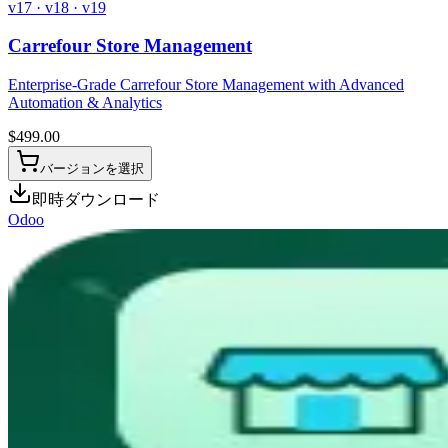
v17 · v18 · v19
Carrefour Store Management
Enterprise-Grade Carrefour Store Management with Advanced
Automation & Analytics
$
499.00
バージョンを選択
即時ダウンロード
Odoo