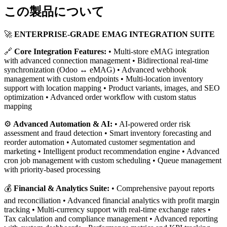
この製品について
🚀
ENTERPRISE-GRADE EMAG INTEGRATION SUITE
🔗
Core Integration Features:
• Multi-store eMAG integration
with advanced connection management • Bidirectional real-time
synchronization (Odoo ↔ eMAG) • Advanced webhook
management with custom endpoints • Multi-location inventory
support with location mapping • Product variants, images, and SEO
optimization • Advanced order workflow with custom status
mapping
⚙️
Advanced Automation & AI:
• AI-powered order risk
assessment and fraud detection • Smart inventory forecasting and
reorder automation • Automated customer segmentation and
marketing • Intelligent product recommendation engine • Advanced
cron job management with custom scheduling • Queue management
with priority-based processing
💰
Financial & Analytics Suite:
• Comprehensive payout reports
and reconciliation • Advanced financial analytics with profit margin
tracking • Multi-currency support with real-time exchange rates •
Tax calculation and compliance management • Advanced reporting