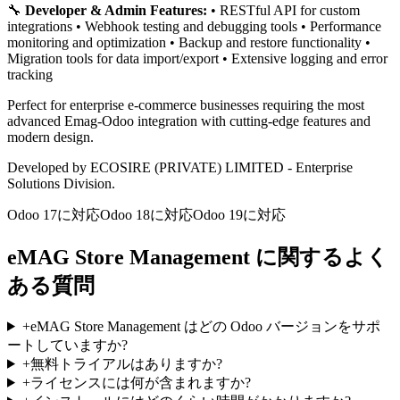
🔧
Developer & Admin Features:
• RESTful API for custom
integrations • Webhook testing and debugging tools • Performance
monitoring and optimization • Backup and restore functionality •
Migration tools for data import/export • Extensive logging and error
tracking
Perfect for enterprise e-commerce businesses requiring the most
advanced Emag-Odoo integration with cutting-edge features and
modern design.
Developed by ECOSIRE (PRIVATE) LIMITED - Enterprise
Solutions Division.
Odoo 17に対応
Odoo 18に対応
Odoo 19に対応
eMAG Store Management に関するよく
ある質問
+
eMAG Store Management はどの Odoo バージョンをサポ
ートしていますか?
+
無料トライアルはありますか?
+
ライセンスには何が含まれますか?