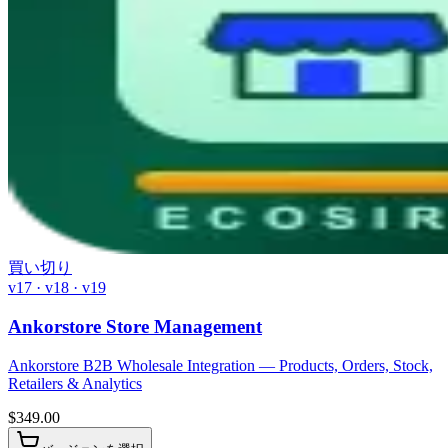
買い切り
v17 · v18 · v19
Ankorstore Store Management
Ankorstore B2B Wholesale Integration — Products, Orders, Stock,
Retailers & Analytics
$
349.00