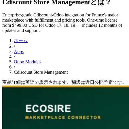
Cdiscount Store Managementとは？
Enterprise-grade Cdiscount-Odoo integration for France's major
marketplace with fulfillment and pricing tools. One-time license
from $499.00 USD for Odoo 17, 18, 19 — includes 12 months of
updates and support.
ホーム
/
Apps
/
Odoo Modules
/
Cdiscount Store Management
商品詳細は英語で表示されます。翻訳は近日公開予定です。