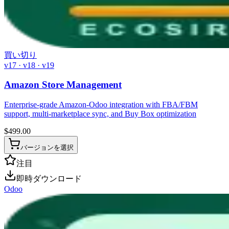
買い切り
v17 · v18 · v19
Amazon Store Management
Enterprise-grade Amazon-Odoo integration with FBA/FBM
support, multi-marketplace sync, and Buy Box optimization
$
499.00
バージョンを選択
注目
即時ダウンロード
Odoo