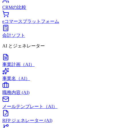
CRMの比較
eコマースプラットフォーム
会計ソフト
AI とジェネレーター
事業計画（AI）
事業名（AI）
職務内容 (AI)
メールテンプレート（AI）
RFP ジェネレーター (AI)