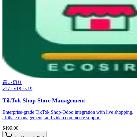
買い切り
v17 · v18 · v19
TikTok Shop Store Management
Enterprise-grade TikTok Shop-Odoo integration with live shopping,
affiliate management, and video commerce support
$
499.00