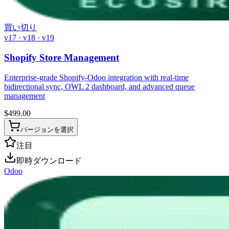
買い切り
v17 · v18 · v19
Shopify Store Management
Enterprise-grade Shopify-Odoo integration with real-time
bidirectional sync, OWL 2 dashboard, and advanced queue
management
$
499.00
バージョンを選択
注目
即時ダウンロード
Odoo