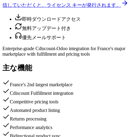
信していただくと、ライセンス キーが発行されます。
即時ダウンロードアクセス
無料アップデート付き
優先メールサポート
Enterprise-grade Cdiscount-Odoo integration for France's major
marketplace with fulfillment and pricing tools
主な機能
France's 2nd largest marketplace
Cdiscount Fulfillment integration
Competitive pricing tools
Automated product listing
Returns processing
Performance analytics
Bidirectional product sync