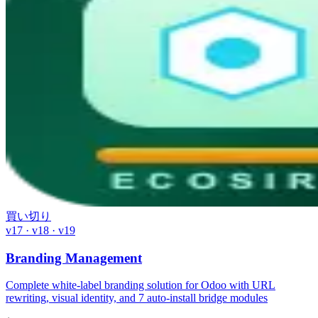
買い切り
v17 · v18 · v19
Branding Management
Complete white-label branding solution for Odoo with URL
rewriting, visual identity, and 7 auto-install bridge modules