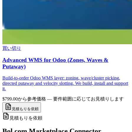
買い切り
Advanced WMS for Odoo (Zones, Waves &
Putaway)
Build-to-order Odoo WMS layer: zoning, wave/cluster picking,
directed putaway and velocity slotting. We build, install and support
it.
$799.00から
参考価格 — 要件範囲に応じてお見積りします
見積もりを依頼
見積もりを依頼
Bol.com Marketplace Connector