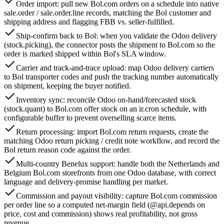
Order import: pull new Bol.com orders on a schedule into native
sale.order / sale.order.line records, matching the Bol customer and
shipping address and flagging FBB vs. seller-fulfilled.
Ship-confirm back to Bol: when you validate the Odoo delivery
(stock.picking), the connector posts the shipment to Bol.com so the
order is marked shipped within Bol's SLA window.
Carrier and track-and-trace upload: map Odoo delivery carriers
to Bol transporter codes and push the tracking number automatically
on shipment, keeping the buyer notified.
Inventory sync: reconcile Odoo on-hand/forecasted stock
(stock.quant) to Bol.com offer stock on an ir.cron schedule, with
configurable buffer to prevent overselling scarce items.
Return processing: import Bol.com return requests, create the
matching Odoo return picking / credit note workflow, and record the
Bol return reason code against the order.
Multi-country Benelux support: handle both the Netherlands and
Belgium Bol.com storefronts from one Odoo database, with correct
language and delivery-promise handling per market.
Commission and payout visibility: capture Bol.com commission
per order line so a computed net-margin field (@api.depends on
price, cost and commission) shows real profitability, not gross
revenue.