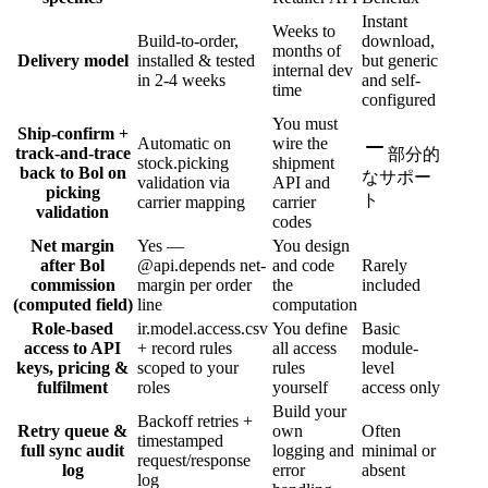
Instant
Weeks to
Build-to-order,
download,
months of
Delivery model
installed & tested
but generic
internal dev
in 2-4 weeks
and self-
time
configured
You must
Ship-confirm +
Automatic on
wire the
track-and-trace
部分的
stock.picking
shipment
back to Bol on
なサポー
validation via
API and
picking
ト
carrier mapping
carrier
validation
codes
Net margin
Yes —
You design
after Bol
@api.depends net-
and code
Rarely
commission
margin per order
the
included
(computed field)
line
computation
Role-based
ir.model.access.csv
You define
Basic
access to API
+ record rules
all access
module-
keys, pricing &
scoped to your
rules
level
fulfilment
roles
yourself
access only
Build your
Backoff retries +
Retry queue &
own
Often
timestamped
full sync audit
logging and
minimal or
request/response
log
error
absent
log