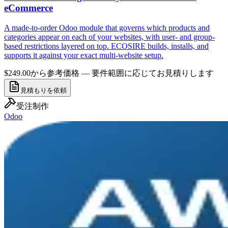
eCommerce
A made-to-order Odoo module that governs which products and
categories appear on each of your websites, with user- and group-
based restrictions layered on top. ECOSIRE builds, installs, and
supports it against your exact multi-website setup.
$249.00から
参考価格 — 要件範囲に応じてお見積りします
見積もりを依頼
受注制作
Odoo