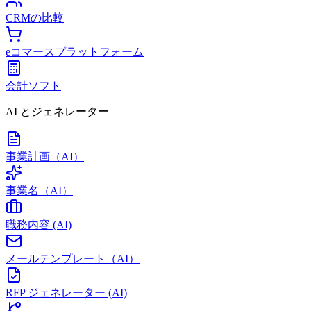
CRMの比較
eコマースプラットフォーム
会計ソフト
AI とジェネレーター
事業計画（AI）
事業名（AI）
職務内容 (AI)
メールテンプレート（AI）
RFP ジェネレーター (AI)