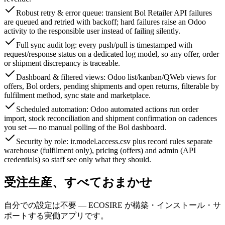
Robust retry & error queue: transient Bol Retailer API failures
are queued and retried with backoff; hard failures raise an Odoo
activity to the responsible user instead of failing silently.
Full sync audit log: every push/pull is timestamped with
request/response status on a dedicated log model, so any offer, order
or shipment discrepancy is traceable.
Dashboard & filtered views: Odoo list/kanban/QWeb views for
offers, Bol orders, pending shipments and open returns, filterable by
fulfilment method, sync state and marketplace.
Scheduled automation: Odoo automated actions run order
import, stock reconciliation and shipment confirmation on cadences
you set — no manual polling of the Bol dashboard.
Security by role: ir.model.access.csv plus record rules separate
warehouse (fulfilment only), pricing (offers) and admin (API
credentials) so staff see only what they should.
受注生産、すべておまかせ
自分での設定は不要 — ECOSIRE が構築・インストール・サ
ポートする実働アプリです。