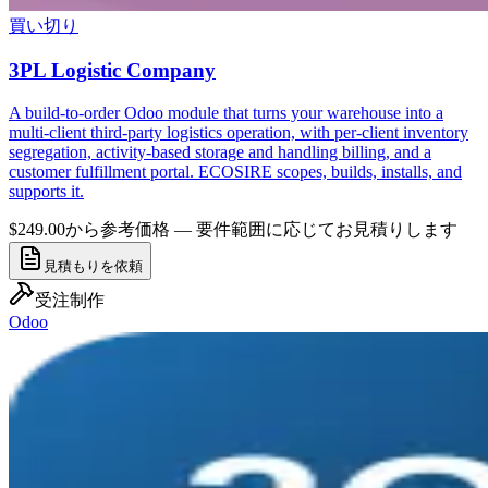
買い切り
3PL Logistic Company
A build-to-order Odoo module that turns your warehouse into a
multi-client third-party logistics operation, with per-client inventory
segregation, activity-based storage and handling billing, and a
customer fulfillment portal. ECOSIRE scopes, builds, installs, and
supports it.
$249.00から
参考価格 — 要件範囲に応じてお見積りします
見積もりを依頼
受注制作
Odoo