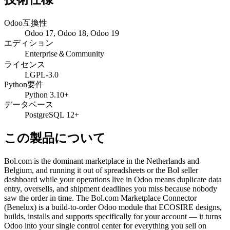
Odoo互換性
Odoo 17, Odoo 18, Odoo 19
エディション
Enterprise＆Community
ライセンス
LGPL-3.0
Python要件
Python 3.10+
データベース
PostgreSQL 12+
この製品について
Bol.com is the dominant marketplace in the Netherlands and
Belgium, and running it out of spreadsheets or the Bol seller
dashboard while your operations live in Odoo means duplicate data
entry, oversells, and shipment deadlines you miss because nobody
saw the order in time. The Bol.com Marketplace Connector
(Benelux) is a build-to-order Odoo module that ECOSIRE designs,
builds, installs and supports specifically for your account — it turns
Odoo into your single control center for everything you sell on