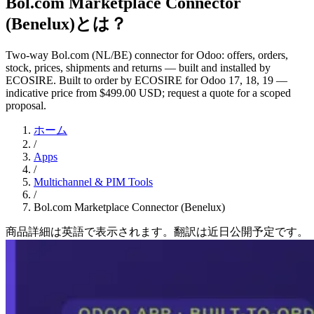
Bol.com Marketplace Connector
(Benelux)とは？
Two-way Bol.com (NL/BE) connector for Odoo: offers, orders,
stock, prices, shipments and returns — built and installed by
ECOSIRE. Built to order by ECOSIRE for Odoo 17, 18, 19 —
indicative price from $499.00 USD; request a quote for a scoped
proposal.
ホーム
/
Apps
/
Multichannel & PIM Tools
/
Bol.com Marketplace Connector (Benelux)
商品詳細は英語で表示されます。翻訳は近日公開予定です。