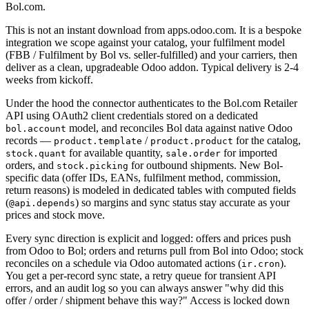
Bol.com.
This is not an instant download from apps.odoo.com. It is a bespoke
integration we scope against your catalog, your fulfilment model
(FBB / Fulfilment by Bol vs. seller-fulfilled) and your carriers, then
deliver as a clean, upgradeable Odoo addon. Typical delivery is 2-4
weeks from kickoff.
Under the hood the connector authenticates to the Bol.com Retailer
API using OAuth2 client credentials stored on a dedicated
model, and reconciles Bol data against native Odoo
bol.account
records —
/
for the catalog,
product.template
product.product
for available quantity,
for imported
stock.quant
sale.order
orders, and
for outbound shipments. New Bol-
stock.picking
specific data (offer IDs, EANs, fulfilment method, commission,
return reasons) is modeled in dedicated tables with computed fields
(
) so margins and sync status stay accurate as your
@api.depends
prices and stock move.
Every sync direction is explicit and logged: offers and prices push
from Odoo to Bol; orders and returns pull from Bol into Odoo; stock
reconciles on a schedule via Odoo automated actions (
).
ir.cron
You get a per-record sync state, a retry queue for transient API
errors, and an audit log so you can always answer "why did this
offer / order / shipment behave this way?" Access is locked down