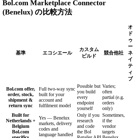
Bol.com Marketplace Connector
(Benelux) の比較方法
オ
ド
ゥ
ー
カスタム
基準
エコシエール
競合他社
ネ
ビルド
イ
テ
ィ
ブ
Possible but
Varies;
Bol.com offer,
Full two-way sync
you build
often
order, stock,
built for your
every
partial (e.g.
shipment &
account and
endpoint
orders
return sync
fulfilment model
yourself
only)
Built for
Only if you
Sometimes,
Yes — Benelux
Netherlands +
research
if the
markets, delivery
Belgium
and code
vendor
codes and
Bol.com
the Bol
targets
language handled
specifics
Retailer API
Benelux