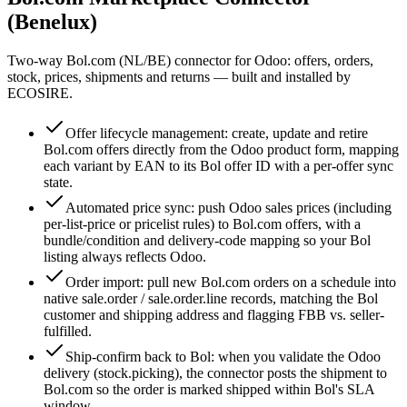
(Benelux)
Two-way Bol.com (NL/BE) connector for Odoo: offers, orders,
stock, prices, shipments and returns — built and installed by
ECOSIRE.
Offer lifecycle management: create, update and retire
Bol.com offers directly from the Odoo product form, mapping
each variant by EAN to its Bol offer ID with a per-offer sync
state.
Automated price sync: push Odoo sales prices (including
per-list-price or pricelist rules) to Bol.com offers, with a
bundle/condition and delivery-code mapping so your Bol
listing always reflects Odoo.
Order import: pull new Bol.com orders on a schedule into
native sale.order / sale.order.line records, matching the Bol
customer and shipping address and flagging FBB vs. seller-
fulfilled.
Ship-confirm back to Bol: when you validate the Odoo
delivery (stock.picking), the connector posts the shipment to
Bol.com so the order is marked shipped within Bol's SLA
window.