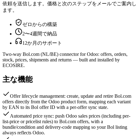
依頼を送信します。価格と次のステップをメールでご案内し
ます。
ゼロからの構築
2〜4週間で納品
12か月のサポート
Two-way Bol.com (NL/BE) connector for Odoo: offers, orders,
stock, prices, shipments and returns — built and installed by
ECOSIRE.
主な機能
Offer lifecycle management: create, update and retire Bol.com
offers directly from the Odoo product form, mapping each variant
by EAN to its Bol offer ID with a per-offer sync state.
Automated price sync: push Odoo sales prices (including per-
list-price or pricelist rules) to Bol.com offers, with a
bundle/condition and delivery-code mapping so your Bol listing
always reflects Odoo.