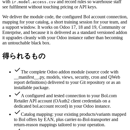
with
and record rules so warehouse staff
ir.model.access.csv
see fulfilment without touching pricing or API keys.
We deliver the module code, the configured Bol account connection,
mapping for your catalog, a short training session for your team, and
a support window. It works on Odoo 17, 18 and 19, Community or
Enterprise, and because it is delivered as a standard versioned addon
it upgrades cleanly with your Odoo instance rather than becoming
an untouchable black box.
得られるもの
The complete Odoo addon module (source code with
__manifest__.py, models, views, security, cron and QWeb
report definitions) delivered to your Git repository or as an
installable package.
A configured and tested connection to your Bol.com
Retailer API account (OAuth2 client credentials on a
dedicated bol.account record) in your Odoo instance.
Catalog mapping: your existing products/variants mapped
to Bol offers by EAN, plus carrier-to-Bol-transporter and
return-reason mappings tailored to your operation.