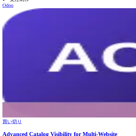
Odoo
買い切り
Advanced Catalog Visibility for Multi-Website