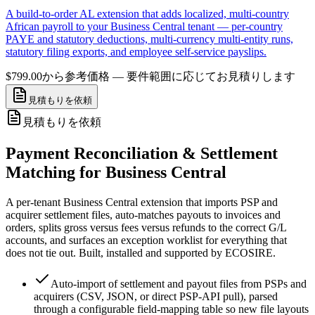
A build-to-order AL extension that adds localized, multi-country
African payroll to your Business Central tenant — per-country
PAYE and statutory deductions, multi-currency multi-entity runs,
statutory filing exports, and employee self-service payslips.
$799.00から
参考価格 — 要件範囲に応じてお見積りします
見積もりを依頼
見積もりを依頼
Payment Reconciliation & Settlement
Matching for Business Central
A per-tenant Business Central extension that imports PSP and
acquirer settlement files, auto-matches payouts to invoices and
orders, splits gross versus fees versus refunds to the correct G/L
accounts, and surfaces an exception worklist for everything that
does not tie out. Built, installed and supported by ECOSIRE.
Auto-import of settlement and payout files from PSPs and
acquirers (CSV, JSON, or direct PSP-API pull), parsed
through a configurable field-mapping table so new file layouts