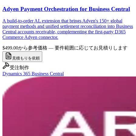
Adyen Payment Orchestration for Business Central
A build-to-order AL extension that brings Adyen's 150+ global
payment methods and unified settlement reconciliation into Business
Central accounts receivable, complementing the first-party D365
Commerce Adyen connector.
$499.00から
参考価格 — 要件範囲に応じてお見積りします
見積もりを依頼
受注制作
Dynamics 365 Business Central