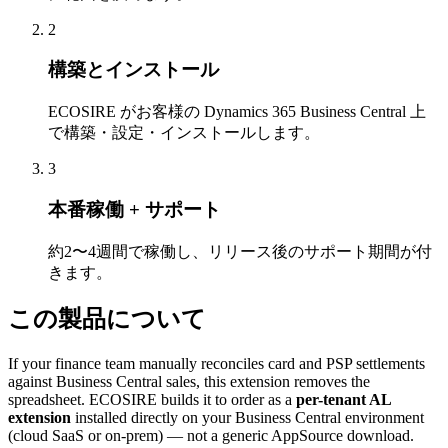
2
構築とインストール
ECOSIRE がお客様の Dynamics 365 Business Central 上
で構築・設定・インストールします。
3
本番稼働 + サポート
約2〜4週間で稼働し、リリース後のサポート期間が付
きます。
この製品について
If your finance team manually reconciles card and PSP settlements
against Business Central sales, this extension removes the
spreadsheet. ECOSIRE builds it to order as a
per-tenant AL
extension
installed directly on your Business Central environment
(cloud SaaS or on-prem) — not a generic AppSource download.