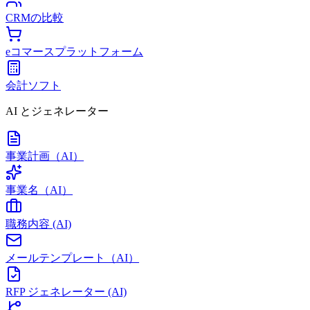
CRMの比較
eコマースプラットフォーム
会計ソフト
AI とジェネレーター
事業計画（AI）
事業名（AI）
職務内容 (AI)
メールテンプレート（AI）
RFP ジェネレーター (AI)