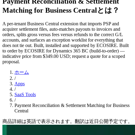
Payment Reconciliation & Settlement
Matching for Business Centralとは？
A per-tenant Business Central extension that imports PSP and
acquirer settlement files, auto-matches payouts to invoices and
orders, splits gross versus fees versus refunds to the correct G/L
accounts, and surfaces an exception worklist for everything that
does not tie out. Built, installed and supported by ECOSIRE. Built
to order by ECOSIRE for Dynamics 365 BC (build-to-order) —
indicative price from $349.00 USD; request a quote for a scoped
proposal.
ホーム
/
Apps
/
SaaS Tools
/
Payment Reconciliation & Settlement Matching for Business
Central
商品詳細は英語で表示されます。翻訳は近日公開予定です。