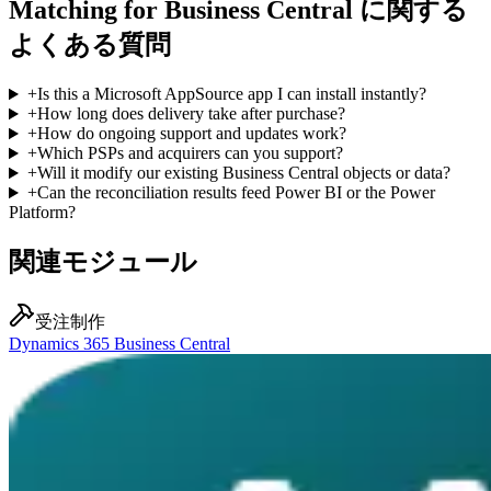
Matching for Business Central に関する
よくある質問
+
Is this a Microsoft AppSource app I can install instantly?
+
How long does delivery take after purchase?
+
How do ongoing support and updates work?
+
Which PSPs and acquirers can you support?
+
Will it modify our existing Business Central objects or data?
+
Can the reconciliation results feed Power BI or the Power
Platform?
関連モジュール
受注制作
Dynamics 365 Business Central