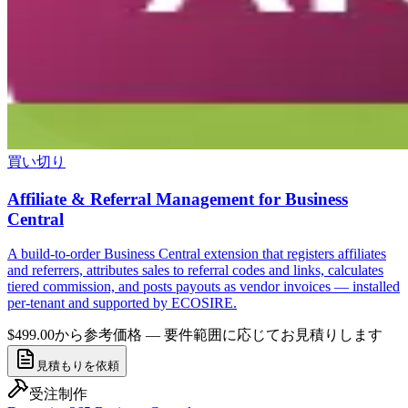
買い切り
Affiliate & Referral Management for Business
Central
A build-to-order Business Central extension that registers affiliates
and referrers, attributes sales to referral codes and links, calculates
tiered commission, and posts payouts as vendor invoices — installed
per-tenant and supported by ECOSIRE.
$499.00から
参考価格 — 要件範囲に応じてお見積りします
見積もりを依頼
受注制作