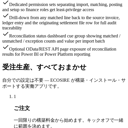
Dedicated permission sets separating import, matching, posting
and setup so finance roles get least-privilege access
Drill-down from any matched line back to the source invoice,
ledger entry and the originating settlement file row for full audit
traceability
Reconciliation status dashboard cue group showing matched /
unmatched / exception counts and value per import batch
Optional OData/REST API page exposure of reconciliation
results for Power BI or Power Platform reporting
受注生産、すべておまかせ
自分での設定は不要 — ECOSIRE が構築・インストール・サ
ポートする実働アプリです。
1
ご注文
一回限りの構築料金から始めます。キックオフで一緒
に範囲を決めます。