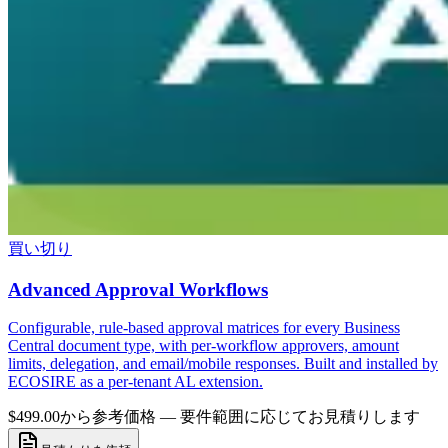
買い切り
Advanced Approval Workflows
Configurable, rule-based approval matrices for every Business
Central document type, with per-workflow approvers, amount
limits, delegation, and email/mobile responses. Built and installed by
ECOSIRE as a per-tenant AL extension.
$499.00から
参考価格 — 要件範囲に応じてお見積りします