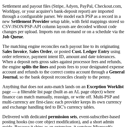
Settlement and payout files (Stripe, Adyen, PayPal, Checkout.com,
Worldpay, or your acquirer's bank-deposit report) are imported
through a configurable parser. We model each PSP as a record in a
new
Settlement Provider
setup table, with field mappings stored so
CSV/JSON/PSP-API column layouts are decoded without code
changes per upload. Imports run on demand or on a schedule via the
Job Queue
.
The matching engine reconciles each payout line to its originating
Sales Invoice
,
Sales Order
, or posted
Cust. Ledger Entry
using
order reference, payment intent ID, amount and date tolerances.
When a deposit nets gross sales against processor fees and refunds,
the engine
splits the lines
and posts fees to your designated expense
account and refunds to the correct contra account through a
General
Journal
, so the bank deposit reconciles cleanly to the penny.
Anything that does not auto-match lands on an
Exception Worklist
page — a filterable list page (built as an AL page object) where
finance can match manually, reassign, or write off. Multi-PSP and
multi-currency are first-class: each provider keeps its own currency
and exchange handling tied to BC's currency tables.
Delivered with dedicated
permission sets
, event-subscriber-based
posting hooks (no core object modification), and a short admin
guide. Because it ships as an extension, it survives Microsoft's