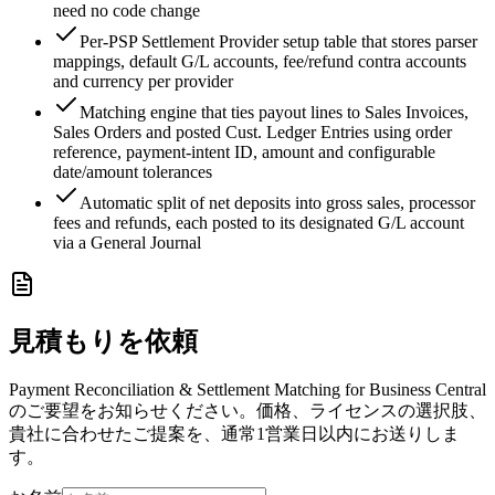
need no code change
Per-PSP Settlement Provider setup table that stores parser
mappings, default G/L accounts, fee/refund contra accounts
and currency per provider
Matching engine that ties payout lines to Sales Invoices,
Sales Orders and posted Cust. Ledger Entries using order
reference, payment-intent ID, amount and configurable
date/amount tolerances
Automatic split of net deposits into gross sales, processor
fees and refunds, each posted to its designated G/L account
via a General Journal
見積もりを依頼
Payment Reconciliation & Settlement Matching for Business Central
のご要望をお知らせください。価格、ライセンスの選択肢、
貴社に合わせたご提案を、通常1営業日以内にお送りしま
す。