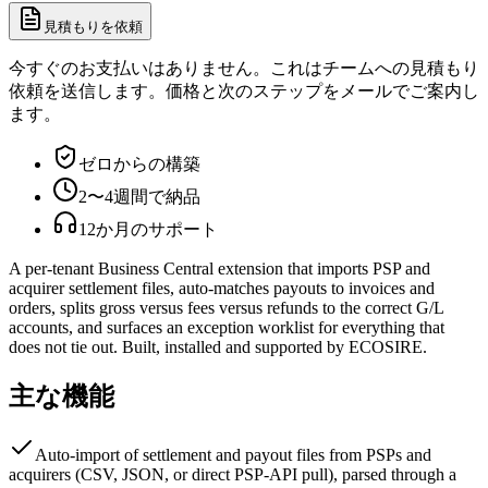
見積もりを依頼
今すぐのお支払いはありません。これはチームへの見積もり
依頼を送信します。価格と次のステップをメールでご案内し
ます。
ゼロからの構築
2〜4週間で納品
12か月のサポート
A per-tenant Business Central extension that imports PSP and
acquirer settlement files, auto-matches payouts to invoices and
orders, splits gross versus fees versus refunds to the correct G/L
accounts, and surfaces an exception worklist for everything that
does not tie out. Built, installed and supported by ECOSIRE.
主な機能
Auto-import of settlement and payout files from PSPs and
acquirers (CSV, JSON, or direct PSP-API pull), parsed through a