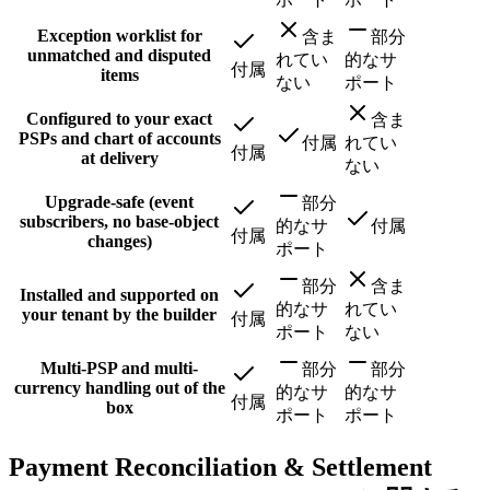
Exception worklist for
含ま
部分
unmatched and disputed
れてい
的なサ
付属
items
ない
ポート
Configured to your exact
含ま
PSPs and chart of accounts
付属
れてい
付属
at delivery
ない
Upgrade-safe (event
部分
subscribers, no base-object
的なサ
付属
付属
changes)
ポート
部分
含ま
Installed and supported on
的なサ
れてい
your tenant by the builder
付属
ポート
ない
Multi-PSP and multi-
部分
部分
currency handling out of the
的なサ
的なサ
付属
box
ポート
ポート
Payment Reconciliation & Settlement