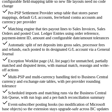
configurable field-mapping table so new file layouts need no code
change
Per-PSP Settlement Provider setup table that stores parser
mappings, default G/L accounts, fee/refund contra accounts and
currency per provider
Matching engine that ties payout lines to Sales Invoices, Sales
Orders and posted Cust. Ledger Entries using order reference,
payment-intent ID, amount and configurable date/amount tolerances
Automatic split of net deposits into gross sales, processor fees
and refunds, each posted to its designated G/L account via a General
Journal
Exception Worklist page (AL list page) for unmatched, partially
matched and disputed items, with manual match, reassign and write-
off actions
Multi-PSP and multi-currency handling tied to Business Central
currency and exchange-rate tables, with per-provider rounding
tolerance
Scheduled imports and matching runs via the Business Central
Job Queue, with run logs and a per-batch reconciliation summary
Event-subscriber posting hooks (no modification of Microsoft
base objects) so the extension stays upgrade-safe across BC updates