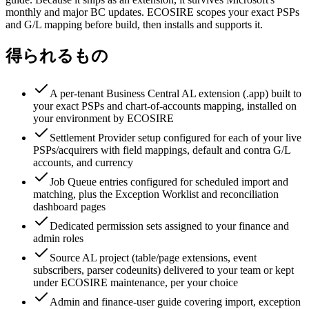
monthly and major BC updates. ECOSIRE scopes your exact PSPs
and G/L mapping before build, then installs and supports it.
得られるもの
A per-tenant Business Central AL extension (.app) built to
your exact PSPs and chart-of-accounts mapping, installed on
your environment by ECOSIRE
Settlement Provider setup configured for each of your live
PSPs/acquirers with field mappings, default and contra G/L
accounts, and currency
Job Queue entries configured for scheduled import and
matching, plus the Exception Worklist and reconciliation
dashboard pages
Dedicated permission sets assigned to your finance and
admin roles
Source AL project (table/page extensions, event
subscribers, parser codeunits) delivered to your team or kept
under ECOSIRE maintenance, per your choice
Admin and finance-user guide covering import, exception