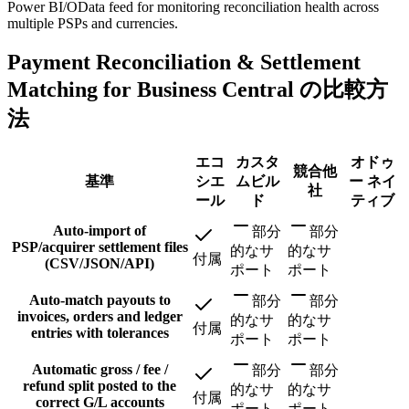
Power BI/OData feed for monitoring reconciliation health across
multiple PSPs and currencies.
Payment Reconciliation & Settlement
Matching for Business Central の比較方
法
エコ
カスタ
オドゥ
競合他
基準
シエ
ムビル
ー ネイ
社
ール
ド
ティブ
Auto-import of
部分
部分
PSP/acquirer settlement files
的なサ
的なサ
付属
(CSV/JSON/API)
ポート
ポート
Auto-match payouts to
部分
部分
invoices, orders and ledger
的なサ
的なサ
付属
entries with tolerances
ポート
ポート
Automatic gross / fee /
部分
部分
refund split posted to the
的なサ
的なサ
付属
correct G/L accounts
ポート
ポート