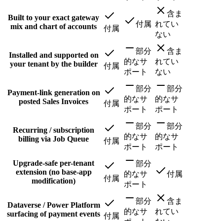
含ま
Built to your exact gateway
付属
れてい
mix and chart of accounts
付属
ない
部分
含ま
Installed and supported on
的なサ
れてい
your tenant by the builder
付属
ポート
ない
部分
部分
Payment-link generation on
的なサ
的なサ
posted Sales Invoices
付属
ポート
ポート
部分
部分
Recurring / subscription
的なサ
的なサ
billing via Job Queue
付属
ポート
ポート
Upgrade-safe per-tenant
部分
extension (no base-app
的なサ
付属
付属
modification)
ポート
部分
含ま
Dataverse / Power Platform
的なサ
れてい
surfacing of payment events
付属