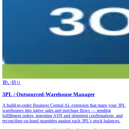
買い切り
3PL / Outsourced-Warehouse Manager
A build-to-order Business Central AL extension that maps your 3PL
warehouses into native sales and purchase flows — sending
fulfillment orders, ingesting ASN and shipment confirmations, and
reconciling on-hand quantities against each 3PL's stock balances.