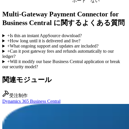
ポート
ない
Multi-Gateway Payment Connector for
Business Central に関するよくある質問
+
Is this an instant AppSource download?
+
How long until it is delivered and live?
+
What ongoing support and updates are included?
+
Can it post gateway fees and refunds automatically to our
ledger?
+
Will it modify our base Business Central application or break
our security model?
関連モジュール
受注制作
Dynamics 365 Business Central