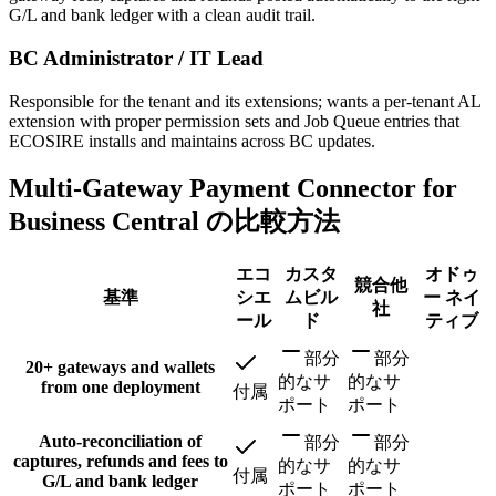
G/L and bank ledger with a clean audit trail.
BC Administrator / IT Lead
Responsible for the tenant and its extensions; wants a per-tenant AL
extension with proper permission sets and Job Queue entries that
ECOSIRE installs and maintains across BC updates.
Multi-Gateway Payment Connector for
Business Central の比較方法
エコ
カスタ
オドゥ
競合他
基準
シエ
ムビル
ー ネイ
社
ール
ド
ティブ
部分
部分
20+ gateways and wallets
的なサ
的なサ
from one deployment
付属
ポート
ポート
Auto-reconciliation of
部分
部分
captures, refunds and fees to
的なサ
的なサ
付属
G/L and bank ledger
ポート
ポート