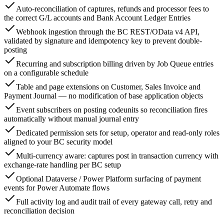
Auto-reconciliation of captures, refunds and processor fees to
the correct G/L accounts and Bank Account Ledger Entries
Webhook ingestion through the BC REST/OData v4 API,
validated by signature and idempotency key to prevent double-
posting
Recurring and subscription billing driven by Job Queue entries
on a configurable schedule
Table and page extensions on Customer, Sales Invoice and
Payment Journal — no modification of base application objects
Event subscribers on posting codeunits so reconciliation fires
automatically without manual journal entry
Dedicated permission sets for setup, operator and read-only roles
aligned to your BC security model
Multi-currency aware: captures post in transaction currency with
exchange-rate handling per BC setup
Optional Dataverse / Power Platform surfacing of payment
events for Power Automate flows
Full activity log and audit trail of every gateway call, retry and
reconciliation decision