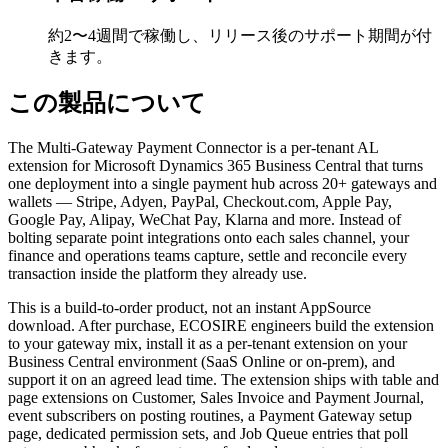
約2〜4週間で稼働し、リリース後のサポート期間が付
きます。
この製品について
The Multi-Gateway Payment Connector is a per-tenant AL
extension for Microsoft Dynamics 365 Business Central that turns
one deployment into a single payment hub across 20+ gateways and
wallets — Stripe, Adyen, PayPal, Checkout.com, Apple Pay,
Google Pay, Alipay, WeChat Pay, Klarna and more. Instead of
bolting separate point integrations onto each sales channel, your
finance and operations teams capture, settle and reconcile every
transaction inside the platform they already use.
This is a build-to-order product, not an instant AppSource
download. After purchase, ECOSIRE engineers build the extension
to your gateway mix, install it as a per-tenant extension on your
Business Central environment (SaaS Online or on-prem), and
support it on an agreed lead time. The extension ships with table and
page extensions on Customer, Sales Invoice and Payment Journal,
event subscribers on posting routines, a Payment Gateway setup
page, dedicated permission sets, and Job Queue entries that poll