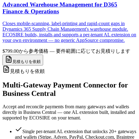
Advanced Warehouse Management for D365
Finance & Operations
Closes mobile-scanning, label-printing and rapid-count gaps in
Dynamics 365 Supply Chain Management's warehouse module.
ECOSIRE builds, installs and supports a per-tenant AL extension on
your own environment — no generic AppSource compromise.
$799.00から
参考価格 — 要件範囲に応じてお見積りします
見積もりを依頼
見積もりを依頼
Multi-Gateway Payment Connector for
Business Central
Accept and reconcile payments from many gateways and wallets
directly in Business Central — one AL extension built, installed and
supported by ECOSIRE on your tenant.
Single per-tenant AL extension that unlocks 20+ gateways
and wallets (Stripe, Adyen, PayPal, Checkout.com, Braintree