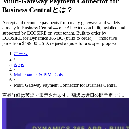
Multi-Gateway Payment Connector for
Business Centralとは？
Accept and reconcile payments from many gateways and wallets
directly in Business Central — one AL extension built, installed and
supported by ECOSIRE on your tenant. Built to order by
ECOSIRE for Dynamics 365 BC (build-to-order) — indicative
price from $499.00 USD; request a quote for a scoped proposal.
ホーム
/
Apps
/
Multichannel & PIM Tools
/
Multi-Gateway Payment Connector for Business Central
商品詳細は英語で表示されます。翻訳は近日公開予定です。