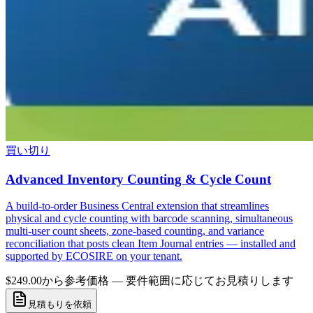
買い切り
Advanced Inventory Counting & Cycle Count
A build-to-order Business Central extension that streamlines
physical and cycle counting with barcode scanning, simultaneous
multi-user count sheets, zone-based counting, and variance
reconciliation that posts clean Item Journal entries — installed and
supported by ECOSIRE on your tenant.
$249.00から
参考価格 — 要件範囲に応じてお見積りします
見積もりを依頼