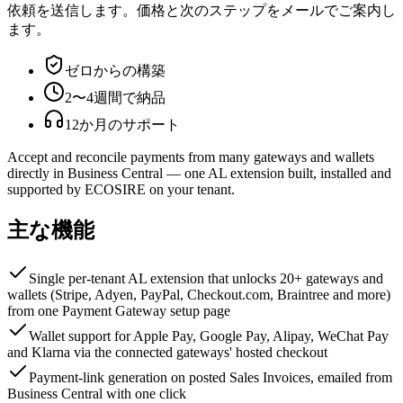
依頼を送信します。価格と次のステップをメールでご案内し
ます。
ゼロからの構築
2〜4週間で納品
12か月のサポート
Accept and reconcile payments from many gateways and wallets
directly in Business Central — one AL extension built, installed and
supported by ECOSIRE on your tenant.
主な機能
Single per-tenant AL extension that unlocks 20+ gateways and
wallets (Stripe, Adyen, PayPal, Checkout.com, Braintree and more)
from one Payment Gateway setup page
Wallet support for Apple Pay, Google Pay, Alipay, WeChat Pay
and Klarna via the connected gateways' hosted checkout
Payment-link generation on posted Sales Invoices, emailed from
Business Central with one click