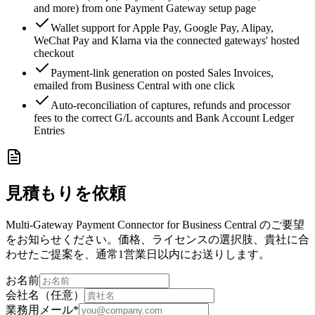
and more) from one Payment Gateway setup page
Wallet support for Apple Pay, Google Pay, Alipay,
WeChat Pay and Klarna via the connected gateways' hosted
checkout
Payment-link generation on posted Sales Invoices,
emailed from Business Central with one click
Auto-reconciliation of captures, refunds and processor
fees to the correct G/L accounts and Bank Account Ledger
Entries
見積もりを依頼
Multi-Gateway Payment Connector for Business Central のご要望
をお知らせください。価格、ライセンスの選択肢、貴社に合
わせたご提案を、通常1営業日以内にお送りします。
お名前
会社名（任意）
業務用メール
*