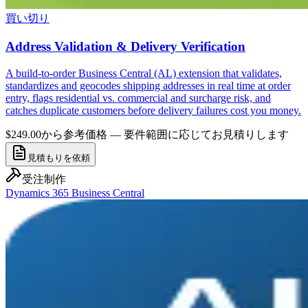
買い切り
Address Validation & Delivery Verification
A build-to-order Business Central (AL) extension that validates,
standardizes and geocodes shipping addresses in real time at order
entry, flags residential vs. commercial and surcharge risk, and
catches duplicate customers before delivery failures cost you money.
$249.00から
参考価格 — 要件範囲に応じてお見積りします
見積もりを依頼
受注制作
Dynamics 365 Business Central