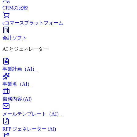
CRMの比較
eコマースプラットフォーム
会計ソフト
AI とジェネレーター
事業計画（AI）
事業名（AI）
職務内容 (AI)
メールテンプレート（AI）
RFP ジェネレーター (AI)