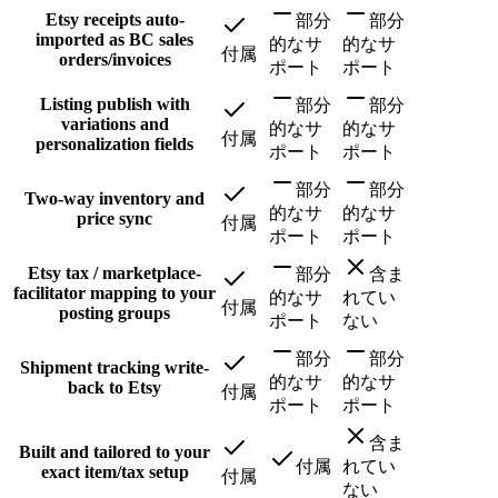
Etsy receipts auto-
部分
部分
imported as BC sales
的なサ
的なサ
付属
orders/invoices
ポート
ポート
Listing publish with
部分
部分
variations and
的なサ
的なサ
付属
personalization fields
ポート
ポート
部分
部分
Two-way inventory and
的なサ
的なサ
price sync
付属
ポート
ポート
Etsy tax / marketplace-
部分
含ま
facilitator mapping to your
的なサ
れてい
付属
posting groups
ポート
ない
部分
部分
Shipment tracking write-
的なサ
的なサ
back to Etsy
付属
ポート
ポート
含ま
Built and tailored to your
付属
れてい
exact item/tax setup
付属
ない