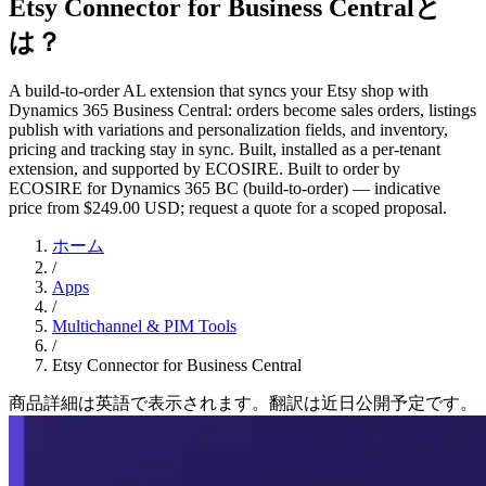
Etsy Connector for Business Centralと
は？
A build-to-order AL extension that syncs your Etsy shop with
Dynamics 365 Business Central: orders become sales orders, listings
publish with variations and personalization fields, and inventory,
pricing and tracking stay in sync. Built, installed as a per-tenant
extension, and supported by ECOSIRE. Built to order by
ECOSIRE for Dynamics 365 BC (build-to-order) — indicative
price from $249.00 USD; request a quote for a scoped proposal.
ホーム
/
Apps
/
Multichannel & PIM Tools
/
Etsy Connector for Business Central
商品詳細は英語で表示されます。翻訳は近日公開予定です。