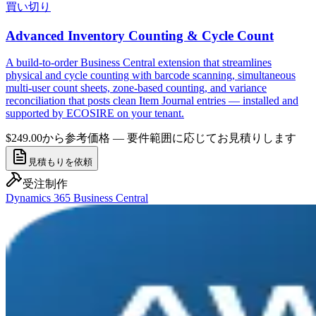
買い切り
Advanced Inventory Counting & Cycle Count
A build-to-order Business Central extension that streamlines
physical and cycle counting with barcode scanning, simultaneous
multi-user count sheets, zone-based counting, and variance
reconciliation that posts clean Item Journal entries — installed and
supported by ECOSIRE on your tenant.
$249.00から
参考価格 — 要件範囲に応じてお見積りします
見積もりを依頼
受注制作
Dynamics 365 Business Central