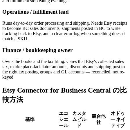
and fulfillment stop eating evenings.
Operations / fulfillment lead
Runs day-to-day order processing and shipping. Needs Etsy receipts
to become BC sales documents, shipments posted in BC to write
tracking back to Etsy, and a clear error log when something doesn't
match a SKU.
Finance / bookkeeping owner
Owns the books and the tax filing. Cares that Etsy's collected sales
tax, marketplace-facilitator amounts, discounts and shipping post to
the right tax posting groups and GL accounts — reconciled, not re-
keyed.
Etsy Connector for Business Central の比
較方法
エコ
カスタ
オドゥ
競合他
基準
シエ
ムビル
ー ネイ
社
ール
ド
ティブ