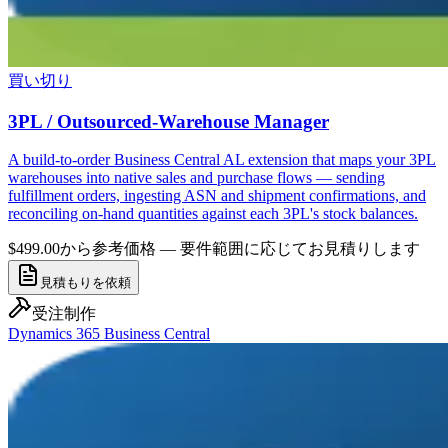
買い切り
3PL / Outsourced-Warehouse Manager
A build-to-order Business Central AL extension that maps your 3PL
warehouses into native sales and purchase flows — sending
fulfillment orders, ingesting ASN and shipment confirmations, and
reconciling on-hand quantities against each 3PL's stock balances.
$499.00から
参考価格 — 要件範囲に応じてお見積りします
見積もりを依頼
受注制作
Dynamics 365 Business Central