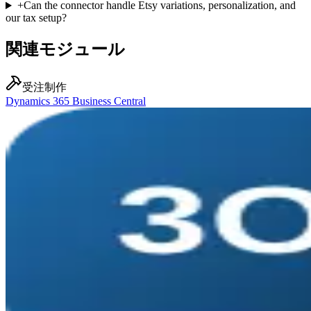
+
Can the connector handle Etsy variations, personalization, and
our tax setup?
関連モジュール
受注制作
Dynamics 365 Business Central