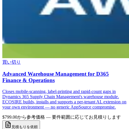
買い切り
Advanced Warehouse Management for D365
Finance & Operations
Closes mobile-scanning, label-printing and rapid-count gaps in
Dynamics 365 Supply Chain Management's warehouse module.
ECOSIRE builds, installs and supports a per-tenant AL extension on
your own environment — no generic AppSource compromise.
$799.00から
参考価格 — 要件範囲に応じてお見積りします
見積もりを依頼