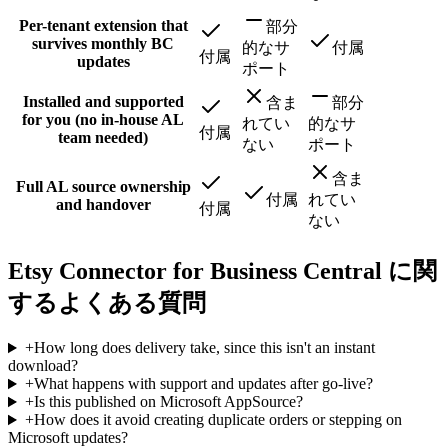
Per-tenant extension that
部分
survives monthly BC
的なサ
付属
付属
updates
ポート
Installed and supported
含ま
部分
for you (no in-house AL
れてい
的なサ
付属
team needed)
ない
ポート
含ま
Full AL source ownership
付属
れてい
and handover
付属
ない
Etsy Connector for Business Central に関
するよくある質問
+
How long does delivery take, since this isn't an instant
download?
+
What happens with support and updates after go-live?
+
Is this published on Microsoft AppSource?
+
How does it avoid creating duplicate orders or stepping on
Microsoft updates?