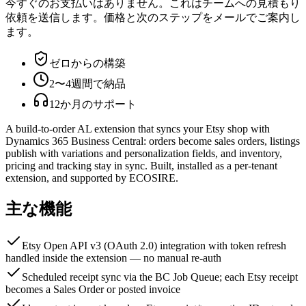
今すぐのお支払いはありません。これはチームへの見積もり
依頼を送信します。価格と次のステップをメールでご案内し
ます。
ゼロからの構築
2〜4週間で納品
12か月のサポート
A build-to-order AL extension that syncs your Etsy shop with
Dynamics 365 Business Central: orders become sales orders, listings
publish with variations and personalization fields, and inventory,
pricing and tracking stay in sync. Built, installed as a per-tenant
extension, and supported by ECOSIRE.
主な機能
Etsy Open API v3 (OAuth 2.0) integration with token refresh
handled inside the extension — no manual re-auth
Scheduled receipt sync via the BC Job Queue; each Etsy receipt
becomes a Sales Order or posted invoice