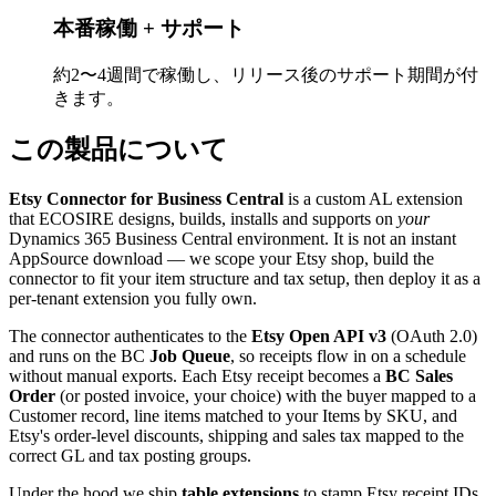
本番稼働 + サポート
約2〜4週間で稼働し、リリース後のサポート期間が付
きます。
この製品について
Etsy Connector for Business Central
is a custom AL extension
that ECOSIRE designs, builds, installs and supports on
your
Dynamics 365 Business Central environment. It is not an instant
AppSource download — we scope your Etsy shop, build the
connector to fit your item structure and tax setup, then deploy it as a
per-tenant extension you fully own.
The connector authenticates to the
Etsy Open API v3
(OAuth 2.0)
and runs on the BC
Job Queue
, so receipts flow in on a schedule
without manual exports. Each Etsy receipt becomes a
BC Sales
Order
(or posted invoice, your choice) with the buyer mapped to a
Customer record, line items matched to your Items by SKU, and
Etsy's order-level discounts, shipping and sales tax mapped to the
correct GL and tax posting groups.
Under the hood we ship
table extensions
to stamp Etsy receipt IDs,