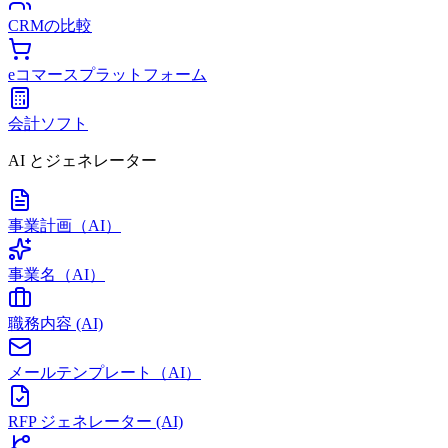
CRMの比較
eコマースプラットフォーム
会計ソフト
AI とジェネレーター
事業計画（AI）
事業名（AI）
職務内容 (AI)
メールテンプレート（AI）
RFP ジェネレーター (AI)