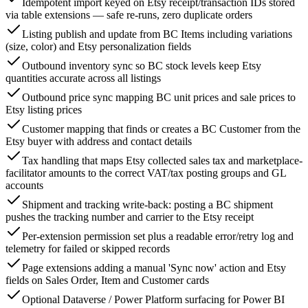
Idempotent import keyed on Etsy receipt/transaction IDs stored
via table extensions — safe re-runs, zero duplicate orders
Listing publish and update from BC Items including variations
(size, color) and Etsy personalization fields
Outbound inventory sync so BC stock levels keep Etsy
quantities accurate across all listings
Outbound price sync mapping BC unit prices and sale prices to
Etsy listing prices
Customer mapping that finds or creates a BC Customer from the
Etsy buyer with address and contact details
Tax handling that maps Etsy collected sales tax and marketplace-
facilitator amounts to the correct VAT/tax posting groups and GL
accounts
Shipment and tracking write-back: posting a BC shipment
pushes the tracking number and carrier to the Etsy receipt
Per-extension permission set plus a readable error/retry log and
telemetry for failed or skipped records
Page extensions adding a manual 'Sync now' action and Etsy
fields on Sales Order, Item and Customer cards
Optional Dataverse / Power Platform surfacing for Power BI