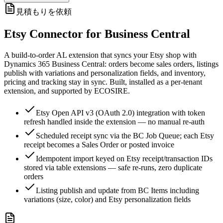
見積もりを依頼
Etsy Connector for Business Central
A build-to-order AL extension that syncs your Etsy shop with
Dynamics 365 Business Central: orders become sales orders, listings
publish with variations and personalization fields, and inventory,
pricing and tracking stay in sync. Built, installed as a per-tenant
extension, and supported by ECOSIRE.
Etsy Open API v3 (OAuth 2.0) integration with token
refresh handled inside the extension — no manual re-auth
Scheduled receipt sync via the BC Job Queue; each Etsy
receipt becomes a Sales Order or posted invoice
Idempotent import keyed on Etsy receipt/transaction IDs
stored via table extensions — safe re-runs, zero duplicate
orders
Listing publish and update from BC Items including
variations (size, color) and Etsy personalization fields