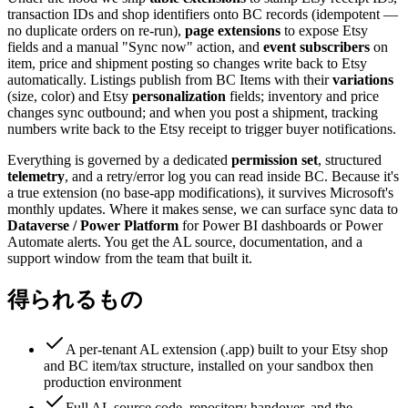
transaction IDs and shop identifiers onto BC records (idempotent —
no duplicate orders on re-run),
page extensions
to expose Etsy
fields and a manual "Sync now" action, and
event subscribers
on
item, price and shipment posting so changes write back to Etsy
automatically. Listings publish from BC Items with their
variations
(size, color) and Etsy
personalization
fields; inventory and price
changes sync outbound; and when you post a shipment, tracking
numbers write back to the Etsy receipt to trigger buyer notifications.
Everything is governed by a dedicated
permission set
, structured
telemetry
, and a retry/error log you can read inside BC. Because it's
a true extension (no base-app modifications), it survives Microsoft's
monthly updates. Where it makes sense, we can surface sync data to
Dataverse / Power Platform
for Power BI dashboards or Power
Automate alerts. You get the AL source, documentation, and a
support window from the team that built it.
得られるもの
A per-tenant AL extension (.app) built to your Etsy shop
and BC item/tax structure, installed on your sandbox then
production environment
Full AL source code, repository handover, and the