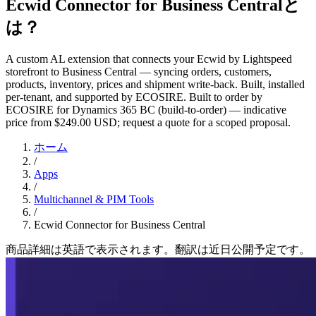
Ecwid Connector for Business Centralと
は？
A custom AL extension that connects your Ecwid by Lightspeed
storefront to Business Central — syncing orders, customers,
products, inventory, prices and shipment write-back. Built, installed
per-tenant, and supported by ECOSIRE. Built to order by
ECOSIRE for Dynamics 365 BC (build-to-order) — indicative
price from $249.00 USD; request a quote for a scoped proposal.
ホーム
/
Apps
/
Multichannel & PIM Tools
/
Ecwid Connector for Business Central
商品詳細は英語で表示されます。翻訳は近日公開予定です。