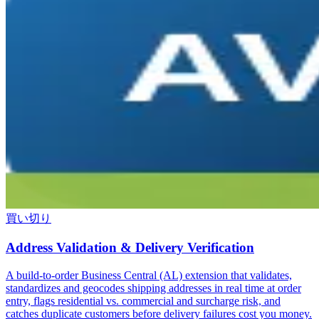
買い切り
Address Validation & Delivery Verification
A build-to-order Business Central (AL) extension that validates,
standardizes and geocodes shipping addresses in real time at order
entry, flags residential vs. commercial and surcharge risk, and
catches duplicate customers before delivery failures cost you money.