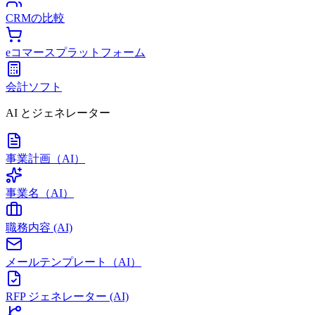
CRMの比較
eコマースプラットフォーム
会計ソフト
AI とジェネレーター
事業計画（AI）
事業名（AI）
職務内容 (AI)
メールテンプレート（AI）
RFP ジェネレーター (AI)