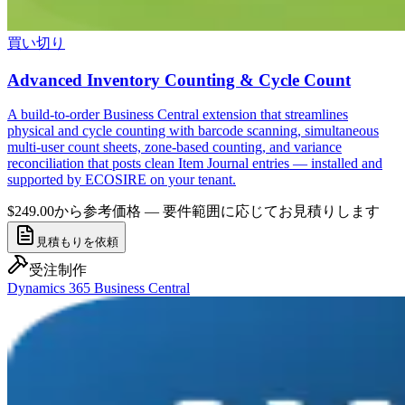
買い切り
Advanced Inventory Counting & Cycle Count
A build-to-order Business Central extension that streamlines
physical and cycle counting with barcode scanning, simultaneous
multi-user count sheets, zone-based counting, and variance
reconciliation that posts clean Item Journal entries — installed and
supported by ECOSIRE on your tenant.
$249.00から
参考価格 — 要件範囲に応じてお見積りします
見積もりを依頼
受注制作
Dynamics 365 Business Central