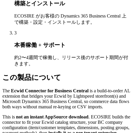
構築とインストール
ECOSIRE がお客様の Dynamics 365 Business Central 上
で構築・設定・インストールします。
3
本番稼働 + サポート
約2〜4週間で稼働し、リリース後のサポート期間が付
きます。
この製品について
The
Ecwid Connector for Business Central
is a build-to-order AL
extension that bridges your Ecwid by Lightspeed storefront(s) and
Microsoft Dynamics 365 Business Central, so commerce data flows
both ways without manual re-keying or CSV imports.
This is
not an instant AppSource download
. ECOSIRE builds the
connector to fit your Ecwid catalog structure, your BC company
configuration (item/customer templates, dimensions, posting groups,
payment methods), then
installs it as a per-tenant extension