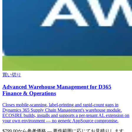
買い切り
Advanced Warehouse Management for D365
Finance & Operations
Closes mobile-scanning, label-printing and rapid-count gaps in
Dynamics 365 Supply Chain Management's warehouse module.
ECOSIRE builds, installs and supports a per-tenant AL extension on
your own environment — no generic AppSource compromise.
$799.00から
参考価格 — 要件範囲に応じてお見積りします