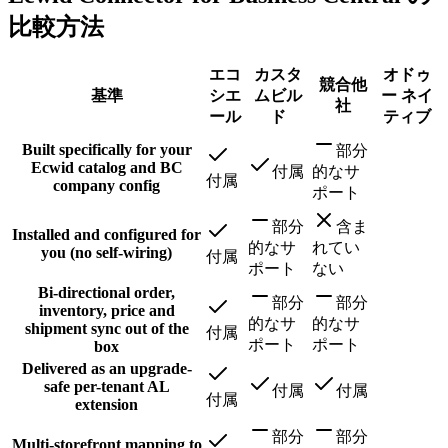
比較方法
エコ
カスタ
オドゥ
競合他
基準
シエ
ムビル
ー ネイ
社
ール
ド
ティブ
Built specifically for your
部分
Ecwid catalog and BC
付属
的なサ
付属
company config
ポート
部分
含ま
Installed and configured for
的なサ
れてい
you (no self-wiring)
付属
ポート
ない
Bi-directional order,
部分
部分
inventory, price and
的なサ
的なサ
shipment sync out of the
付属
ポート
ポート
box
Delivered as an upgrade-
safe per-tenant AL
付属
付属
付属
extension
部分
部分
Multi-storefront mapping to