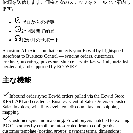
依頼を送信します。価格と次のステップをメールでご案内し
ます。
ゼロからの構築
2〜4週間で納品
12か月のサポート
A custom AL extension that connects your Ecwid by Lightspeed
storefront to Business Central — syncing orders, customers,
products, inventory, prices and shipment write-back. Built, installed
per-tenant, and supported by ECOSIRE.
主な機能
Inbound order sync: Ecwid orders pulled via the Ecwid Store
REST API and created as Business Central Sales Orders or posted
Sales Invoices, with line-level item, discount, tax and shipping
mapping
Customer sync and matching: Ecwid buyers matched to existing
BC Customers by email, or auto-created from a configurable
customer template (posting groups, payment terms, dimensions)