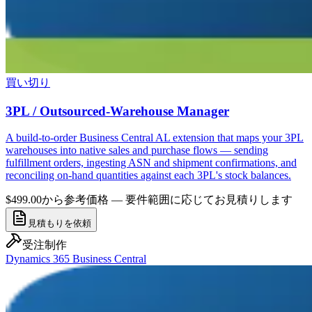
買い切り
3PL / Outsourced-Warehouse Manager
A build-to-order Business Central AL extension that maps your 3PL
warehouses into native sales and purchase flows — sending
fulfillment orders, ingesting ASN and shipment confirmations, and
reconciling on-hand quantities against each 3PL's stock balances.
$499.00から
参考価格 — 要件範囲に応じてお見積りします
見積もりを依頼
受注制作
Dynamics 365 Business Central