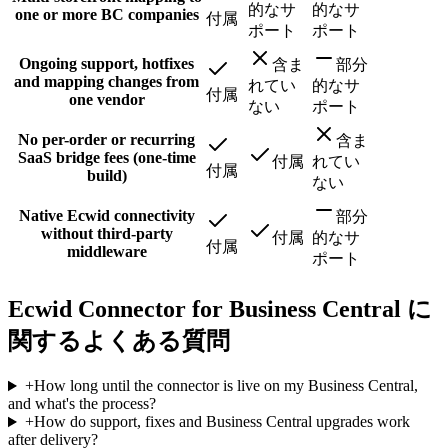
的なサ
的なサ
one or more BC companies
付属
ポート
ポート
Ongoing support, hotfixes
含ま
部分
and mapping changes from
れてい
的なサ
付属
one vendor
ない
ポート
No per-order or recurring
含ま
SaaS bridge fees (one-time
付属
れてい
付属
build)
ない
Native Ecwid connectivity
部分
without third-party
付属
的なサ
付属
middleware
ポート
Ecwid Connector for Business Central に
関するよくある質問
+
How long until the connector is live on my Business Central,
and what's the process?
+
How do support, fixes and Business Central upgrades work
after delivery?