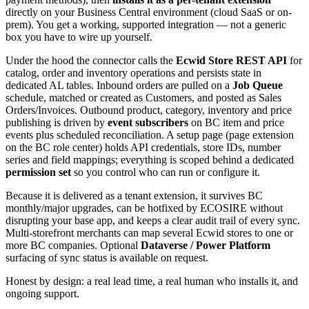
directly on your Business Central environment (cloud SaaS or on-
prem). You get a working, supported integration — not a generic
box you have to wire up yourself.
Under the hood the connector calls the
Ecwid Store REST API
for
catalog, order and inventory operations and persists state in
dedicated AL tables. Inbound orders are pulled on a
Job Queue
schedule, matched or created as Customers, and posted as Sales
Orders/Invoices. Outbound product, category, inventory and price
publishing is driven by
event subscribers
on BC item and price
events plus scheduled reconciliation. A setup page (page extension
on the BC role center) holds API credentials, store IDs, number
series and field mappings; everything is scoped behind a dedicated
permission set
so you control who can run or configure it.
Because it is delivered as a tenant extension, it survives BC
monthly/major upgrades, can be hotfixed by ECOSIRE without
disrupting your base app, and keeps a clear audit trail of every sync.
Multi-storefront merchants can map several Ecwid stores to one or
more BC companies. Optional
Dataverse / Power Platform
surfacing of sync status is available on request.
Honest by design: a real lead time, a real human who installs it, and
ongoing support.