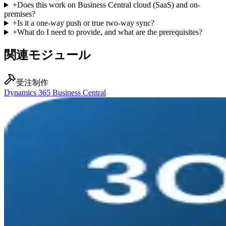
+
Does this work on Business Central cloud (SaaS) and on-
premises?
+
Is it a one-way push or true two-way sync?
+
What do I need to provide, and what are the prerequisites?
関連モジュール
受注制作
Dynamics 365 Business Central