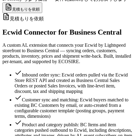
見積もりを依頼
見積もりを依頼
Ecwid Connector for Business Central
A custom AL extension that connects your Ecwid by Lightspeed
storefront to Business Central — syncing orders, customers,
products, inventory, prices and shipment write-back. Built, installed
per-tenant, and supported by ECOSIRE.
Inbound order sync: Ecwid orders pulled via the Ecwid
Store REST API and created as Business Central Sales
Orders or posted Sales Invoices, with line-level item,
discount, tax and shipping mapping
Customer sync and matching: Ecwid buyers matched to
existing BC Customers by email, or auto-created from a
configurable customer template (posting groups, payment
terms, dimensions)
Product and category publish: BC Items and item
categories pushed outbound to Ecwid, including descriptions,
attributes and images, driven by AL event subscribers on item