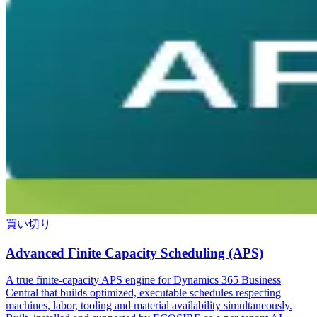
買い切り
Advanced Finite Capacity Scheduling (APS)
A true finite-capacity APS engine for Dynamics 365 Business
Central that builds optimized, executable schedules respecting
machines, labor, tooling and material availability simultaneously.