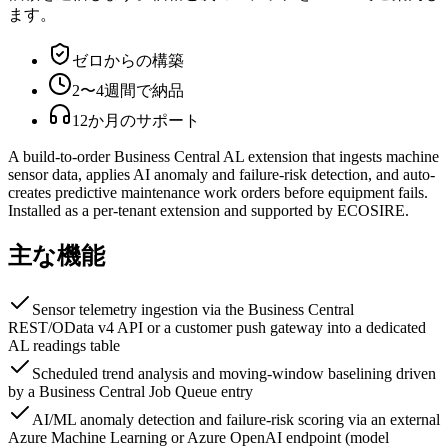
ます。
ゼロからの構築
2〜4週間で納品
12か月のサポート
A build-to-order Business Central AL extension that ingests machine
sensor data, applies AI anomaly and failure-risk detection, and auto-
creates predictive maintenance work orders before equipment fails.
Installed as a per-tenant extension and supported by ECOSIRE.
主な機能
Sensor telemetry ingestion via the Business Central
REST/OData v4 API or a customer push gateway into a dedicated
AL readings table
Scheduled trend analysis and moving-window baselining driven
by a Business Central Job Queue entry
AI/ML anomaly detection and failure-risk scoring via an external
Azure Machine Learning or Azure OpenAI endpoint (model