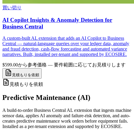
買い切り
AI Copilot Insights & Anomaly Detection for
Business Central
A custom-built AL extension that adds an AI Copilot to Business
Central — natural-language queries over your ledger data, anomaly
and fraud detection, cash-flow forecasting and automated variance
narratives. Built, installed per-tenant and supported by ECOSIRE.
$599.00から
参考価格 — 要件範囲に応じてお見積りします
見積もりを依頼
見積もりを依頼
Predictive Maintenance (AI)
A build-to-order Business Central AL extension that ingests machine
sensor data, applies AI anomaly and failure-risk detection, and auto-
creates predictive maintenance work orders before equipment fails.
Installed as a per-tenant extension and supported by ECOSIRE.