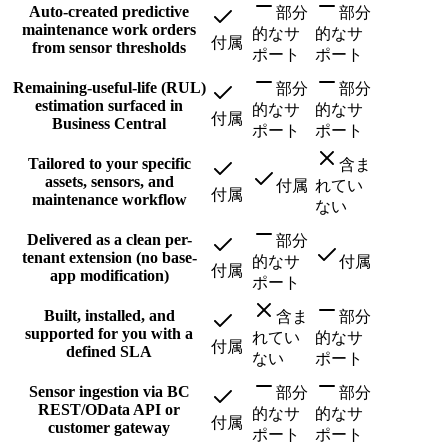
Auto-created predictive
部分
部分
maintenance work orders
的なサ
的なサ
付属
from sensor thresholds
ポート
ポート
Remaining-useful-life (RUL)
部分
部分
estimation surfaced in
的なサ
的なサ
付属
Business Central
ポート
ポート
Tailored to your specific
含ま
assets, sensors, and
付属
れてい
付属
maintenance workflow
ない
Delivered as a clean per-
部分
tenant extension (no base-
的なサ
付属
付属
app modification)
ポート
Built, installed, and
含ま
部分
supported for you with a
れてい
的なサ
付属
defined SLA
ない
ポート
Sensor ingestion via BC
部分
部分
REST/OData API or
的なサ
的なサ
付属
customer gateway
ポート
ポート