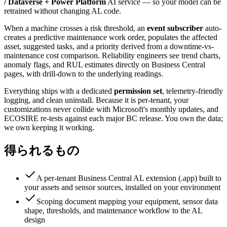
/ Dataverse + Power Platform
AI service — so your model can be
retrained without changing AL code.
When a machine crosses a risk threshold, an
event subscriber
auto-
creates a predictive maintenance work order, populates the affected
asset, suggested tasks, and a priority derived from a downtime-vs-
maintenance cost comparison. Reliability engineers see trend charts,
anomaly flags, and RUL estimates directly on Business Central
pages, with drill-down to the underlying readings.
Everything ships with a dedicated
permission set
, telemetry-friendly
logging, and clean uninstall. Because it is per-tenant, your
customizations never collide with Microsoft's monthly updates, and
ECOSIRE re-tests against each major BC release. You own the data;
we own keeping it working.
得られるもの
A per-tenant Business Central AL extension (.app) built to
your assets and sensor sources, installed on your environment
Scoping document mapping your equipment, sensor data
shape, thresholds, and maintenance workflow to the AL
design