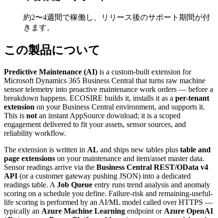
約2〜4週間で稼働し、リリース後のサポート期間が付
きます。
この製品について
Predictive Maintenance (AI)
is a custom-built extension for
Microsoft Dynamics 365 Business Central that turns raw machine
sensor telemetry into proactive maintenance work orders — before a
breakdown happens. ECOSIRE builds it, installs it as a
per-tenant
extension
on your Business Central environment, and supports it.
This is
not
an instant AppSource download; it is a scoped
engagement delivered to fit your assets, sensor sources, and
reliability workflow.
The extension is written in
AL
and ships new tables plus
table and
page extensions
on your maintenance and item/asset master data.
Sensor readings arrive via the
Business Central REST/OData v4
API
(or a customer gateway pushing JSON) into a dedicated
readings table. A
Job Queue
entry runs trend analysis and anomaly
scoring on a schedule you define. Failure-risk and remaining-useful-
life scoring is performed by an AI/ML model called over HTTPS —
typically an
Azure Machine Learning
endpoint or
Azure OpenAI