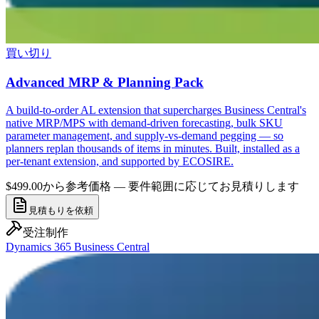
買い切り
Advanced MRP & Planning Pack
A build-to-order AL extension that supercharges Business Central's
native MRP/MPS with demand-driven forecasting, bulk SKU
parameter management, and supply-vs-demand pegging — so
planners replan thousands of items in minutes. Built, installed as a
per-tenant extension, and supported by ECOSIRE.
$499.00から
参考価格 — 要件範囲に応じてお見積りします
見積もりを依頼
受注制作
Dynamics 365 Business Central