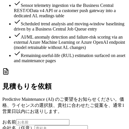
Sensor telemetry ingestion via the Business Central
REST/OData v4 API or a customer push gateway into a
dedicated AL readings table
Scheduled trend analysis and moving-window baselining
driven by a Business Central Job Queue entry
AI/ML anomaly detection and failure-risk scoring via an
external Azure Machine Learning or Azure OpenAI endpoint
(model retrainable without AL changes)
Remaining-useful-life (RUL) estimation surfaced on asset
and maintenance pages
見積もりを依頼
Predictive Maintenance (AI) のご要望をお知らせください。価
格、ライセンスの選択肢、貴社に合わせたご提案を、通常1
営業日以内にお送りします。
お名前
会社名（任意）