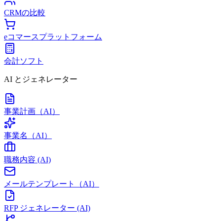
CRMの比較
eコマースプラットフォーム
会計ソフト
AI とジェネレーター
事業計画（AI）
事業名（AI）
職務内容 (AI)
メールテンプレート（AI）
RFP ジェネレーター (AI)