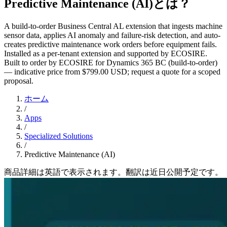
Predictive Maintenance (AI)とは？
A build-to-order Business Central AL extension that ingests machine
sensor data, applies AI anomaly and failure-risk detection, and auto-
creates predictive maintenance work orders before equipment fails.
Installed as a per-tenant extension and supported by ECOSIRE.
Built to order by ECOSIRE for Dynamics 365 BC (build-to-order)
— indicative price from $799.00 USD; request a quote for a scoped
proposal.
ホーム
/
Apps
/
Specialized Solutions
/
Predictive Maintenance (AI)
商品詳細は英語で表示されます。翻訳は近日公開予定です。