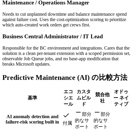
Maintenance / Operations Manager
Needs to cut unplanned downtime and balance maintenance spend
against failure cost. Uses the cost-optimization scoring to prioritize
which auto-created work orders get crews first.
Business Central Administrator / IT Lead
Responsible for the BC environment and integrations. Cares that the
solution is a clean per-tenant extension with a scoped permission set,
observable Job Queue jobs, and no base-app modification that
breaks Microsoft updates.
Predictive Maintenance (AI) の比較方法
エコ
カスタ
オドゥ
競合他
基準
シエ
ムビル
ー ネイ
社
ール
ド
ティブ
部分
部分
AI anomaly detection and
的なサ
的なサ
failure-risk scoring built in
付属
ポート
ポート