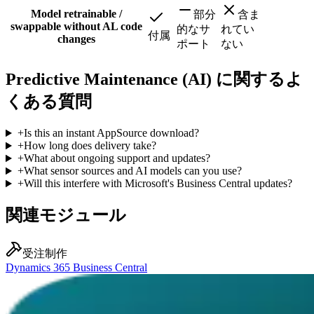
Model retrainable /
部分
含ま
swappable without AL code
的なサ
れてい
付属
changes
ポート
ない
Predictive Maintenance (AI) に関するよ
くある質問
+
Is this an instant AppSource download?
+
How long does delivery take?
+
What about ongoing support and updates?
+
What sensor sources and AI models can you use?
+
Will this interfere with Microsoft's Business Central updates?
関連モジュール
受注制作
Dynamics 365 Business Central