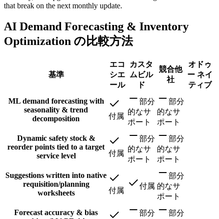
that break on the next monthly update.
AI Demand Forecasting & Inventory
Optimization の比較方法
エコ
カスタ
オドゥ
競合他
基準
シエ
ムビル
ー ネイ
社
ール
ド
ティブ
ML demand forecasting with
部分
部分
seasonality & trend
的なサ
的なサ
付属
decomposition
ポート
ポート
Dynamic safety stock &
部分
部分
reorder points tied to a target
的なサ
的なサ
付属
service level
ポート
ポート
Suggestions written into native
部分
requisition/planning
付属
的なサ
付属
worksheets
ポート
Forecast accuracy & bias
部分
部分