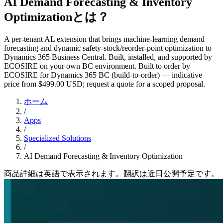
AI Demand Forecasting & Inventory
Optimizationとは？
A per-tenant AL extension that brings machine-learning demand
forecasting and dynamic safety-stock/reorder-point optimization to
Dynamics 365 Business Central. Built, installed, and supported by
ECOSIRE on your own BC environment. Built to order by
ECOSIRE for Dynamics 365 BC (build-to-order) — indicative
price from $499.00 USD; request a quote for a scoped proposal.
ホーム
/
Apps
/
Specialized Solutions
/
AI Demand Forecasting & Inventory Optimization
商品詳細は英語で表示されます。翻訳は近日公開予定です。