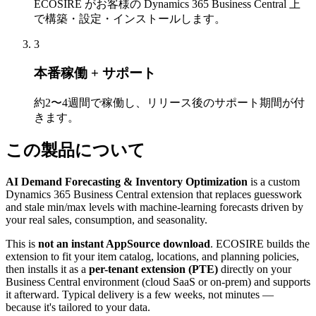
ECOSIRE がお客様の Dynamics 365 Business Central 上
で構築・設定・インストールします。
3
本番稼働 + サポート
約2〜4週間で稼働し、リリース後のサポート期間が付
きます。
この製品について
AI Demand Forecasting & Inventory Optimization
is a custom
Dynamics 365 Business Central extension that replaces guesswork
and stale min/max levels with machine-learning forecasts driven by
your real sales, consumption, and seasonality.
This is
not an instant AppSource download
. ECOSIRE builds the
extension to fit your item catalog, locations, and planning policies,
then installs it as a
per-tenant extension (PTE)
directly on your
Business Central environment (cloud SaaS or on-prem) and supports
it afterward. Typical delivery is a few weeks, not minutes —
because it's tailored to your data.