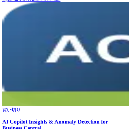
買い切り
AI Copilot Insights & Anomaly Detection for
Business Central