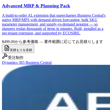
Advanced MRP & Planning Pack
A build-to-order AL extension that supercharges Business Central's
native MRP/MPS with demand-driven forecasting, bulk SKU
parameter management, and supply-vs-demand pegging — so
planners replan thousands of items in minutes. Built, installed as a
per-tenant extension, and supported by ECOSIRE.
$499.00から
参考価格 — 要件範囲に応じてお見積りします
見積もりを依頼
受注制作
Dynamics 365 Business Central