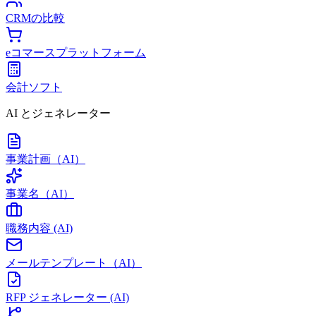
CRMの比較
eコマースプラットフォーム
会計ソフト
AI とジェネレーター
事業計画（AI）
事業名（AI）
職務内容 (AI)
メールテンプレート（AI）
RFP ジェネレーター (AI)