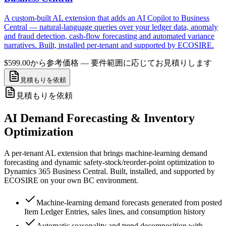
A custom-built AL extension that adds an AI Copilot to Business
Central — natural-language queries over your ledger data, anomaly
and fraud detection, cash-flow forecasting and automated variance
narratives. Built, installed per-tenant and supported by ECOSIRE.
$599.00から
参考価格 — 要件範囲に応じてお見積りします
見積もりを依頼
見積もりを依頼
AI Demand Forecasting & Inventory
Optimization
A per-tenant AL extension that brings machine-learning demand
forecasting and dynamic safety-stock/reorder-point optimization to
Dynamics 365 Business Central. Built, installed, and supported by
ECOSIRE on your own BC environment.
Machine-learning demand forecasts generated from posted
Item Ledger Entries, sales lines, and consumption history
Automatic seasonality and trend decomposition with