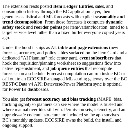
The extension reads posted
Item Ledger Entries
, sales, and
consumption history through the BC application layer, then
generates statistical and ML forecasts with explicit
seasonality and
trend decomposition
. From those forecasts it computes
dynamic
safety stock
and
reorder points
per item/variant/location, tuned to a
target service level rather than a fixed buffer everyone copied years
ago.
Under the hood it ships as AL
table and page extensions
(new
forecast, accuracy, and policy tables surfaced on the Item Card and a
dedicated "AI Planning" role center part),
event subscribers
that
hook the requisition/planning worksheet so suggestions flow into
native replenishment, and
job queue entries
that recompute
forecasts on a schedule. Forecast computation can run inside BC or
call out to an ECOSIRE-managed ML scoring gateway over the BC
REST/OData v4 API; Dataverse/Power Platform sync is optional
for Power BI dashboards.
You also get
forecast accuracy and bias tracking
(MAPE, bias,
tracking signal) so planners can see where the model is trusted and
where manual overrides still win. Permission sets, telemetry, and an
upgrade-safe codeunit structure are included so the app survives
BC's monthly updates. ECOSIRE owns the build, the install, and
ongoing support.