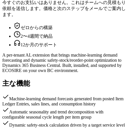
今すぐのお支払いはありません。これはチームへの見積もり
依頼を送信します。価格と次のステップをメールでご案内し
ます。
ゼロからの構築
2〜4週間で納品
12か月のサポート
A per-tenant AL extension that brings machine-learning demand
forecasting and dynamic safety-stock/reorder-point optimization to
Dynamics 365 Business Central. Built, installed, and supported by
ECOSIRE on your own BC environment.
主な機能
Machine-learning demand forecasts generated from posted Item
Ledger Entries, sales lines, and consumption history
Automatic seasonality and trend decomposition with
configurable seasonal cycle length per item group
Dynamic safety-stock calculation driven by a target service level