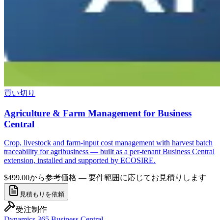
買い切り
Agriculture & Farm Management for Business
Central
Crop, livestock and farm-input cost management with harvest batch
traceability for agribusiness — built as a per-tenant Business Central
extension, installed and supported by ECOSIRE.
$499.00から
参考価格 — 要件範囲に応じてお見積りします
見積もりを依頼
受注制作
Dynamics 365 Business Central