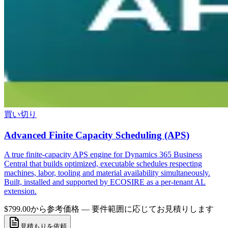
買い切り
Advanced Finite Capacity Scheduling (APS)
A true finite-capacity APS engine for Dynamics 365 Business
Central that builds optimized, executable schedules respecting
machines, labor, tooling and material availability simultaneously.
Built, installed and supported by ECOSIRE as a per-tenant AL
extension.
$799.00から
参考価格 — 要件範囲に応じてお見積りします
見積もりを依頼