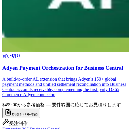
買い切り
Adyen Payment Orchestration for Business Central
A build-to-order AL extension that brings Adyen's 150+ global
payment methods and unified settlement reconciliation into Business
Central accounts receivable, complementing the first-party D365
Commerce Adyen connector.
$499.00から
参考価格 — 要件範囲に応じてお見積りします
見積もりを依頼
受注制作