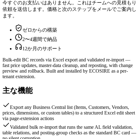
今すぐのお支払いはありません。これはチームへの見積もり
依頼を送信します。価格と次のステップをメールでご案内し
ます。
ゼロからの構築
2〜4週間で納品
12か月のサポート
Bulk-edit BC records via Excel export and validated re-import —
fast price updates, master-data cleanup, and reposting, with change
preview and rollback. Built and installed by ECOSIRE as a per-
tenant extension.
主な機能
Export any Business Central list (Items, Customers, Vendors,
prices, dimensions, or custom tables) to a structured Excel edit sheet
via page-extension actions
Validated bulk re-import that runs the same AL field validation,
table relations, and posting-group checks as the standard BC card —
no silent corruption