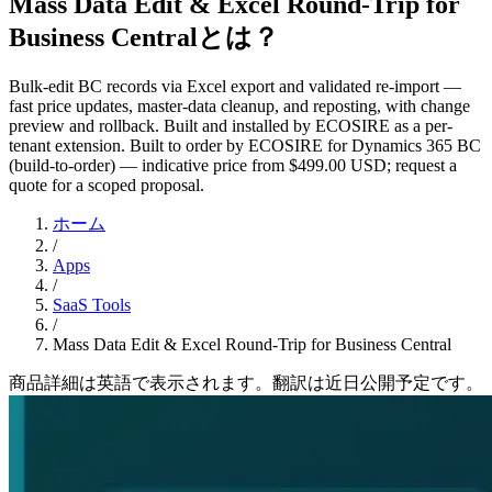
Mass Data Edit & Excel Round-Trip for
Business Centralとは？
Bulk-edit BC records via Excel export and validated re-import —
fast price updates, master-data cleanup, and reposting, with change
preview and rollback. Built and installed by ECOSIRE as a per-
tenant extension. Built to order by ECOSIRE for Dynamics 365 BC
(build-to-order) — indicative price from $499.00 USD; request a
quote for a scoped proposal.
ホーム
/
Apps
/
SaaS Tools
/
Mass Data Edit & Excel Round-Trip for Business Central
商品詳細は英語で表示されます。翻訳は近日公開予定です。