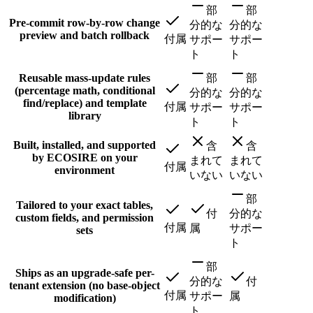
部
部
Pre-commit row-by-row change
分的な
分的な
preview and batch rollback
付属
サポー
サポー
ト
ト
Reusable mass-update rules
部
部
(percentage math, conditional
分的な
分的な
find/replace) and template
付属
サポー
サポー
library
ト
ト
Built, installed, and supported
含
含
by ECOSIRE on your
まれて
まれて
付属
environment
いない
いない
部
Tailored to your exact tables,
付
分的な
custom fields, and permission
付属
属
サポー
sets
ト
部
Ships as an upgrade-safe per-
分的な
付
tenant extension (no base-object
付属
サポー
属
modification)
ト