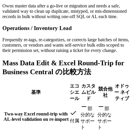
Owns master data after a go-live or migration and needs a safe,
validated way to clean up duplicate, mistyped, or mis-dimensioned
records in bulk without writing one-off SQL or AL each time.
Operations / Inventory Lead
Frequently re-tags, re-categorizes, or corrects large batches of items,
customers, or vendors and wants self-service bulk edits scoped to
their permission set, without raising a ticket for every change.
Mass Data Edit & Excel Round-Trip for
Business Central の比較方法
エコ
カスタ
オドゥ
競合他
基準
シエ
ムビル
ー ネイ
社
ール
ド
ティブ
部
部
Two-way Excel round-trip with
分的な
分的な
AL-level validation on re-import
付属
サポー
サポー
ト
ト