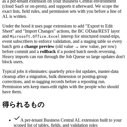
as a per-tenant extension on your Business Central environment
(cloud SaaS or on-prem), and supports it afterward. We scope the
exact lists, field rules, and permission sets with you before a line of
AL is written.
Under the hood it uses page extensions to add "Export to Edit
Sheet" and "Import Changes" actions, the BC OData/REST layer
and
interop for structured round-trips,
Microsoft.Office.Excel
event subscribers to enforce validation, and a staging table so every
batch gets a
change preview
(old value → new value, per row)
before commit and a
rollback
if a posted batch needs reversing.
Heavy imports can run through the Job Queue so large updates don't
block users.
Typical jobs it eliminates: quarterly price-list updates, master-data
cleanup after a migration, bulk dimension or posting-group
corrections, and re-tagging records before a reposting run.
Permission sets keep mass-edit rights with the people who should
have them.
得られるもの
A per-tenant Business Central AL extension built to your
scoped list of tables, fields, and validation rules