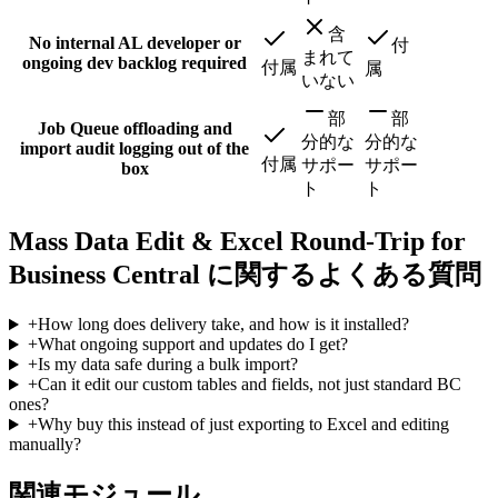
含
No internal AL developer or
付
まれて
ongoing dev backlog required
付属
属
いない
部
部
Job Queue offloading and
分的な
分的な
import audit logging out of the
付属
サポー
サポー
box
ト
ト
Mass Data Edit & Excel Round-Trip for
Business Central に関するよくある質問
+
How long does delivery take, and how is it installed?
+
What ongoing support and updates do I get?
+
Is my data safe during a bulk import?
+
Can it edit our custom tables and fields, not just standard BC
ones?
+
Why buy this instead of just exporting to Excel and editing
manually?
関連モジュール