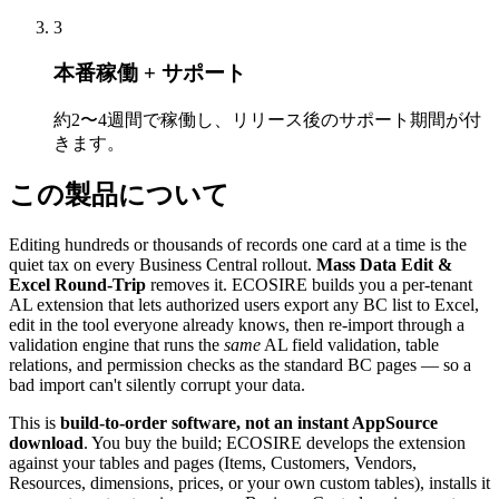
3
本番稼働 + サポート
約2〜4週間で稼働し、リリース後のサポート期間が付
きます。
この製品について
Editing hundreds or thousands of records one card at a time is the
quiet tax on every Business Central rollout.
Mass Data Edit &
Excel Round-Trip
removes it. ECOSIRE builds you a per-tenant
AL extension that lets authorized users export any BC list to Excel,
edit in the tool everyone already knows, then re-import through a
validation engine that runs the
same
AL field validation, table
relations, and permission checks as the standard BC pages — so a
bad import can't silently corrupt your data.
This is
build-to-order software, not an instant AppSource
download
. You buy the build; ECOSIRE develops the extension
against your tables and pages (Items, Customers, Vendors,
Resources, dimensions, prices, or your own custom tables), installs it