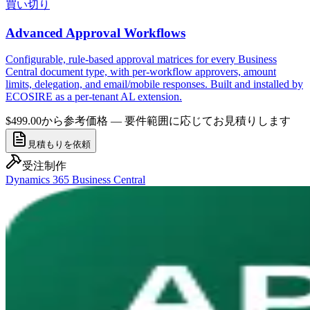
買い切り
Advanced Approval Workflows
Configurable, rule-based approval matrices for every Business
Central document type, with per-workflow approvers, amount
limits, delegation, and email/mobile responses. Built and installed by
ECOSIRE as a per-tenant AL extension.
$499.00から
参考価格 — 要件範囲に応じてお見積りします
見積もりを依頼
受注制作
Dynamics 365 Business Central