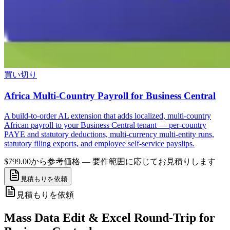
買い切り
Africa Multi-Country Payroll for Business Central
A build-to-order AL extension that adds localized, multi-country
African payroll to your Business Central tenant — per-country
PAYE and statutory deductions, multi-currency multi-entity runs,
statutory filing exports, and employee self-service payslips.
$799.00から
参考価格 — 要件範囲に応じてお見積りします
見積もりを依頼
見積もりを依頼
Mass Data Edit & Excel Round-Trip for