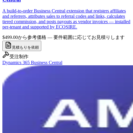
A build-to-order Business Central extension that registers affiliates
and referrers, attributes sales to referral codes and links, calculates
tiered commission, and posts payouts as vendor invoices — installed
per-tenant and supported by ECOSIRE.
$499.00から
参考価格 — 要件範囲に応じてお見積りします
見積もりを依頼
受注制作
Dynamics 365 Business Central