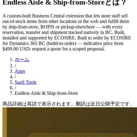
Endless Aisle & Ship-from-Storeとは？
A custom-built Business Central extension that lets store staff sell
out-of-stock items from other locations or the web and fulfill them
by ship-from-store, BOPIS or pickup-elsewhere — with every
reservation, transfer and shipment tracked natively in BC. Built,
installed and supported by ECOSIRE. Built to order by ECOSIRE
for Dynamics 365 BC (build-to-order) — indicative price from
$499.00 USD; request a quote for a scoped proposal.
ホーム
/
Apps
/
SaaS Tools
/
Endless Aisle & Ship-from-Store
商品詳細は英語で表示されます。翻訳は近日公開予定です。