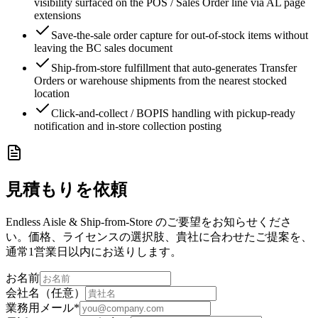
visibility surfaced on the POS / Sales Order line via AL page
extensions
Save-the-sale order capture for out-of-stock items without
leaving the BC sales document
Ship-from-store fulfillment that auto-generates Transfer
Orders or warehouse shipments from the nearest stocked
location
Click-and-collect / BOPIS handling with pickup-ready
notification and in-store collection posting
見積もりを依頼
Endless Aisle & Ship-from-Store のご要望をお知らせくださ
い。価格、ライセンスの選択肢、貴社に合わせたご提案を、
通常1営業日以内にお送りします。
お名前
会社名（任意）
業務用メール
*