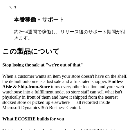
3
本番稼働 + サポート
約2〜4週間で稼働し、リリース後のサポート期間が付
きます。
この製品について
Stop losing the sale at "we're out of that"
When a customer wants an item your store doesn't have on the shelf,
the default outcome is a lost sale and a frustrated shopper.
Endless
Aisle & Ship-from-Store
turns every other location and your web
warehouse into a fulfillment node, so store staff can sell what isn't
physically in front of them and have it shipped from the nearest
stocked store or picked up elsewhere — all recorded inside
Microsoft Dynamics 365 Business Central.
What ECOSIRE builds for you