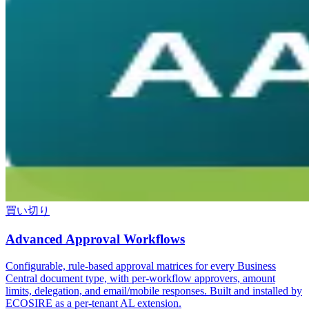
買い切り
Advanced Approval Workflows
Configurable, rule-based approval matrices for every Business
Central document type, with per-workflow approvers, amount
limits, delegation, and email/mobile responses. Built and installed by
ECOSIRE as a per-tenant AL extension.