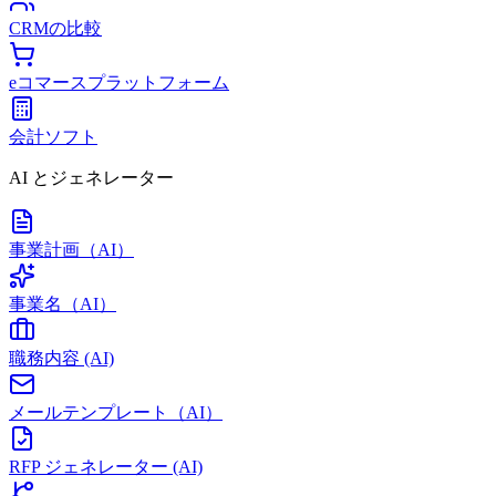
CRMの比較
eコマースプラットフォーム
会計ソフト
AI とジェネレーター
事業計画（AI）
事業名（AI）
職務内容 (AI)
メールテンプレート（AI）
RFP ジェネレーター (AI)