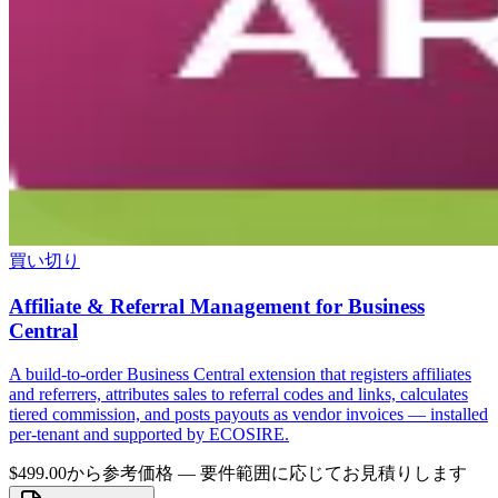
買い切り
Affiliate & Referral Management for Business
Central
A build-to-order Business Central extension that registers affiliates
and referrers, attributes sales to referral codes and links, calculates
tiered commission, and posts payouts as vendor invoices — installed
per-tenant and supported by ECOSIRE.
$499.00から
参考価格 — 要件範囲に応じてお見積りします