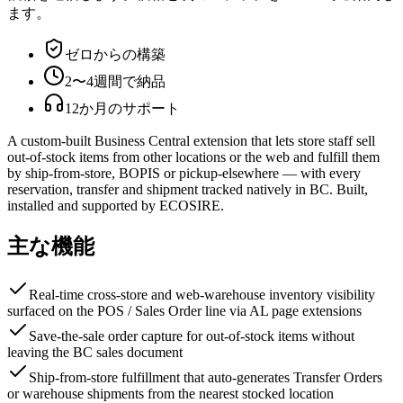
ます。
ゼロからの構築
2〜4週間で納品
12か月のサポート
A custom-built Business Central extension that lets store staff sell
out-of-stock items from other locations or the web and fulfill them
by ship-from-store, BOPIS or pickup-elsewhere — with every
reservation, transfer and shipment tracked natively in BC. Built,
installed and supported by ECOSIRE.
主な機能
Real-time cross-store and web-warehouse inventory visibility
surfaced on the POS / Sales Order line via AL page extensions
Save-the-sale order capture for out-of-stock items without
leaving the BC sales document
Ship-from-store fulfillment that auto-generates Transfer Orders
or warehouse shipments from the nearest stocked location