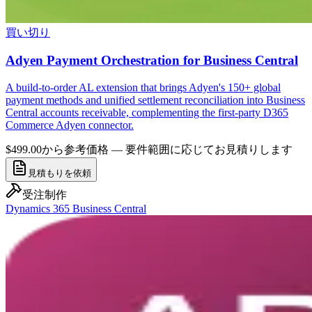
買い切り
Adyen Payment Orchestration for Business Central
A build-to-order AL extension that brings Adyen's 150+ global
payment methods and unified settlement reconciliation into Business
Central accounts receivable, complementing the first-party D365
Commerce Adyen connector.
$499.00から
参考価格 — 要件範囲に応じてお見積りします
見積もりを依頼
受注制作
Dynamics 365 Business Central