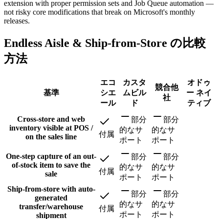
extension with proper permission sets and Job Queue automation —
not risky core modifications that break on Microsoft's monthly
releases.
Endless Aisle & Ship-from-Store の比較
方法
エコ
カスタ
オドゥ
競合他
基準
シエ
ムビル
ー ネイ
社
ール
ド
ティブ
Cross-store and web
部分
部分
inventory visible at POS /
的なサ
的なサ
付属
on the sales line
ポート
ポート
One-step capture of an out-
部分
部分
of-stock item to save the
的なサ
的なサ
付属
sale
ポート
ポート
Ship-from-store with auto-
部分
部分
generated
的なサ
的なサ
transfer/warehouse
付属
ポート
ポート
shipment