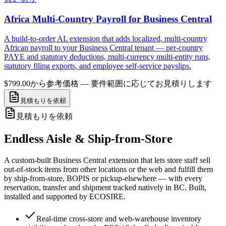
Africa Multi-Country Payroll for Business Central
A build-to-order AL extension that adds localized, multi-country
African payroll to your Business Central tenant — per-country
PAYE and statutory deductions, multi-currency multi-entity runs,
statutory filing exports, and employee self-service payslips.
$799.00から
参考価格 — 要件範囲に応じてお見積りします
見積もりを依頼
見積もりを依頼
Endless Aisle & Ship-from-Store
A custom-built Business Central extension that lets store staff sell
out-of-stock items from other locations or the web and fulfill them
by ship-from-store, BOPIS or pickup-elsewhere — with every
reservation, transfer and shipment tracked natively in BC. Built,
installed and supported by ECOSIRE.
Real-time cross-store and web-warehouse inventory