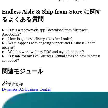
Endless Aisle & Ship-from-Store に関す
るよくある質問
+
Is this a ready-made app I download from Microsoft
AppSource?
+
How long does delivery take after I order?
+
What happens with ongoing support and Business Central
updates?
+
Will this work with my POS and my online store?
+
Is it safe for my live Business Central data and how is access
controlled?
関連モジュール
受注制作
Dynamics 365 Business Central