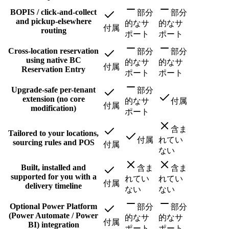
BOPIS / click-and-collect
部分
部分
and pickup-elsewhere
的なサ
的なサ
付属
routing
ポート
ポート
Cross-location reservation
部分
部分
using native BC
的なサ
的なサ
付属
Reservation Entry
ポート
ポート
Upgrade-safe per-tenant
部分
extension (no core
的なサ
付属
付属
modification)
ポート
含ま
Tailored to your locations,
付属
れてい
sourcing rules and POS
付属
ない
Built, installed and
含ま
含ま
supported for you with a
れてい
れてい
付属
delivery timeline
ない
ない
Optional Power Platform
部分
部分
(Power Automate / Power
的なサ
的なサ
付属
BI) integration
ポート
ポート