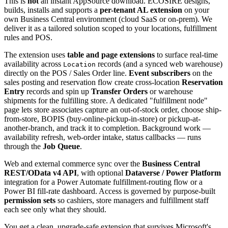
This is
not
an instant AppSource download. ECOSIRE designs,
builds, installs and supports a
per-tenant AL extension
on your
own Business Central environment (cloud SaaS or on-prem). We
deliver it as a tailored solution scoped to your locations, fulfillment
rules and POS.
The extension uses
table and page extensions
to surface real-time
availability across
records (and a synced web warehouse)
Location
directly on the POS / Sales Order line.
Event subscribers
on the
sales posting and reservation flow create cross-location
Reservation
Entry
records and spin up
Transfer Orders
or warehouse
shipments for the fulfilling store. A dedicated "fulfillment node"
page lets store associates capture an out-of-stock order, choose ship-
from-store, BOPIS (buy-online-pickup-in-store) or pickup-at-
another-branch, and track it to completion. Background work —
availability refresh, web-order intake, status callbacks — runs
through the
Job Queue
.
Web and external commerce sync over the
Business Central
REST/OData v4 API
, with optional
Dataverse / Power Platform
integration for a Power Automate fulfillment-routing flow or a
Power BI fill-rate dashboard. Access is governed by purpose-built
permission sets
so cashiers, store managers and fulfillment staff
each see only what they should.
You get a clean, upgrade-safe extension that survives Microsoft's