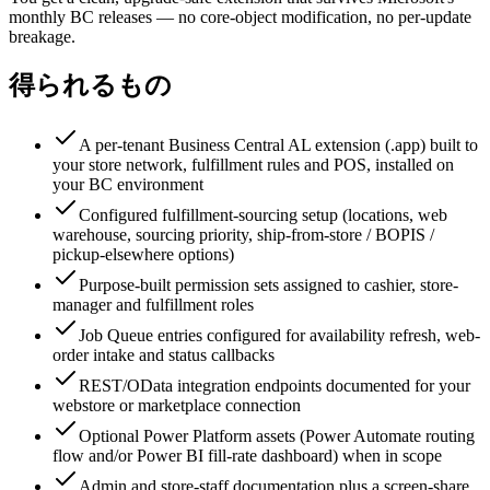
monthly BC releases — no core-object modification, no per-update
breakage.
得られるもの
A per-tenant Business Central AL extension (.app) built to
your store network, fulfillment rules and POS, installed on
your BC environment
Configured fulfillment-sourcing setup (locations, web
warehouse, sourcing priority, ship-from-store / BOPIS /
pickup-elsewhere options)
Purpose-built permission sets assigned to cashier, store-
manager and fulfillment roles
Job Queue entries configured for availability refresh, web-
order intake and status callbacks
REST/OData integration endpoints documented for your
webstore or marketplace connection
Optional Power Platform assets (Power Automate routing
flow and/or Power BI fill-rate dashboard) when in scope
Admin and store-staff documentation plus a screen-share