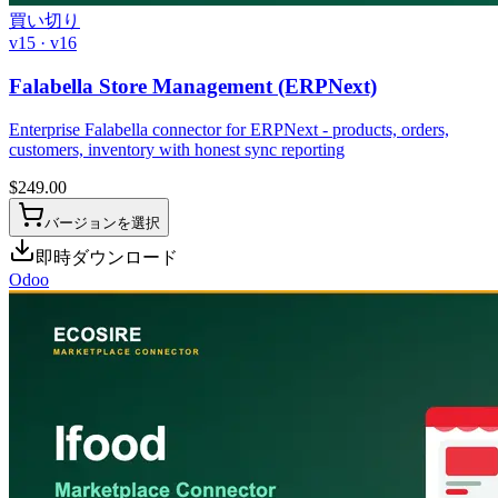
買い切り
v15 · v16
Falabella Store Management (ERPNext)
Enterprise Falabella connector for ERPNext - products, orders,
customers, inventory with honest sync reporting
$
249.00
バージョンを選択
即時ダウンロード
Odoo