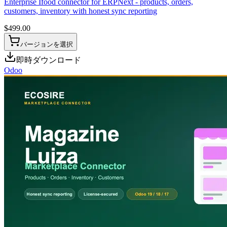
Enterprise Ifood connector for ERPNext - products, orders,
customers, inventory with honest sync reporting
$
499.00
バージョンを選択
即時ダウンロード
Odoo