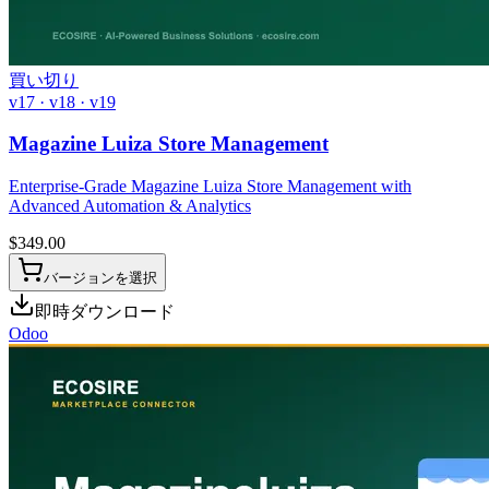
買い切り
v17 · v18 · v19
Magazine Luiza Store Management
Enterprise-Grade Magazine Luiza Store Management with
Advanced Automation & Analytics
$
349.00
バージョンを選択
即時ダウンロード
Odoo