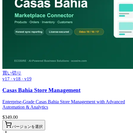
買い切り
v17 · v18 · v19
Casas Bahia Store Management
Enterprise-Grade Casas Bahia Store Management with Advanced
Automation & Analytics
$
349.00
バージョンを選択