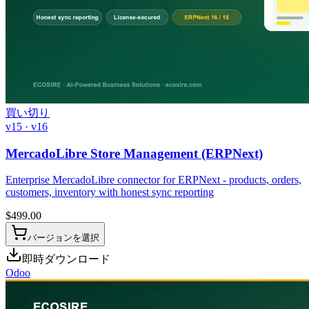
買い切り
v15 · v16
MercadoLibre Store Management (ERPNext)
Enterprise MercadoLibre connector for ERPNext - products, orders,
customers, inventory with honest sync reporting
$
499.00
バージョンを選択
即時ダウンロード
Odoo