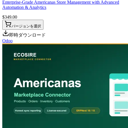
Enterprise-Grade Americanas Store Management with Advanced
Automation & Analytics
$
349.00
バージョンを選択
即時ダウンロード
Odoo