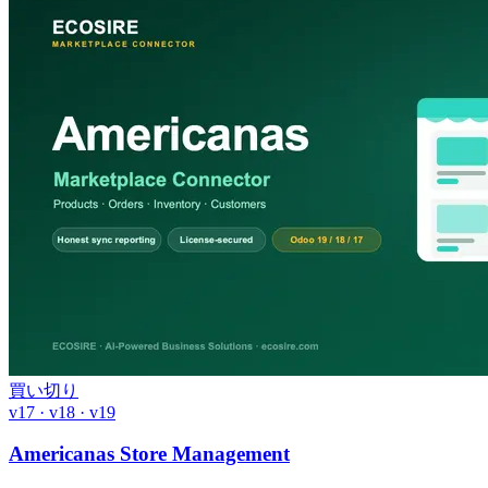
買い切り
v17 · v18 · v19
Americanas Store Management