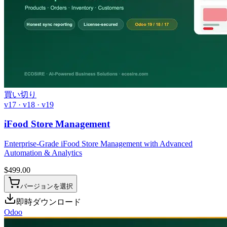
買い切り
v17 · v18 · v19
iFood Store Management
Enterprise-Grade iFood Store Management with Advanced
Automation & Analytics
$
499.00
バージョンを選択
即時ダウンロード
Odoo