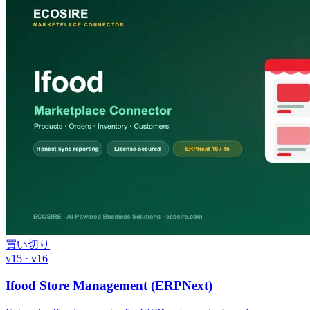
買い切り
v15 · v16
Ifood Store Management (ERPNext)