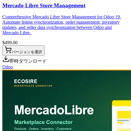
Mercado Libre Store Management
Comprehensive Mercado Libre Store Management for Odoo 19.
Automate listing synchronization, order management, inventory
updates, and seller data synchronization between Odoo and
Mercado Libre.
$
499.00
バージョンを選択
即時ダウンロード
Odoo