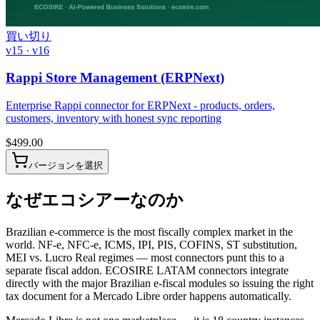
買い切り
v15 · v16
Rappi Store Management (ERPNext)
Enterprise Rappi connector for ERPNext - products, orders,
customers, inventory with honest sync reporting
$
499.00
バージョンを選択
なぜエコシアーなのか
Brazilian e-commerce is the most fiscally complex market in the
world. NF-e, NFC-e, ICMS, IPI, PIS, COFINS, ST substitution,
MEI vs. Lucro Real regimes — most connectors punt this to a
separate fiscal addon. ECOSIRE LATAM connectors integrate
directly with the major Brazilian e-fiscal modules so issuing the right
tax document for a Mercado Libre order happens automatically.