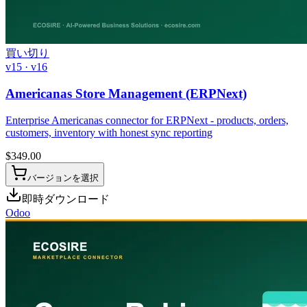
買い切り
v15 · v16
Americanas Store Management (ERPNext)
Enterprise Americanas connector for ERPNext - products, orders,
customers, inventory with honest sync reporting
$
349.00
バージョンを選択
即時ダウンロード
Odoo