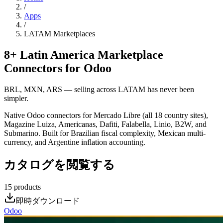
/
Apps
/
LATAM Marketplaces
8+ Latin America Marketplace
Connectors for Odoo
BRL, MXN, ARS — selling across LATAM has never been
simpler.
Native Odoo connectors for Mercado Libre (all 18 country sites),
Magazine Luiza, Americanas, Dafiti, Falabella, Linio, B2W, and
Submarino. Built for Brazilian fiscal complexity, Mexican multi-
currency, and Argentine inflation accounting.
カタログを閲覧する
15
products
即時ダウンロード
Odoo