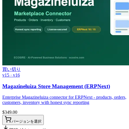
買い切り
v15 · v16
Magazineluiza Store Management (ERPNext)
Enterprise Magazineluiza connector for ERPNext - products, orders,
customers, inventory with honest sync reporting
$
349.00
バージョンを選択