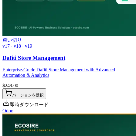
買い切り
v17 · v18 · v19
Dafiti Store Management
Enterprise-Grade Dafiti Store Management with Advanced
Automation & Analytics
$
249.00
バージョンを選択
即時ダウンロード
Odoo