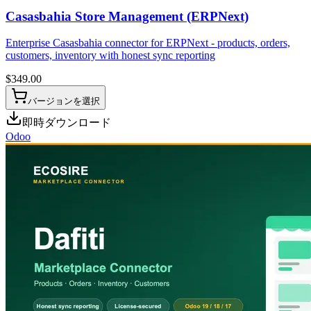
Casasbahia Store Management (ERPNext)
Enterprise Casasbahia connector for ERPNext - products, orders,
customers, inventory with honest sync reporting
$
349.00
バージョンを選択
即時ダウンロード
Odoo