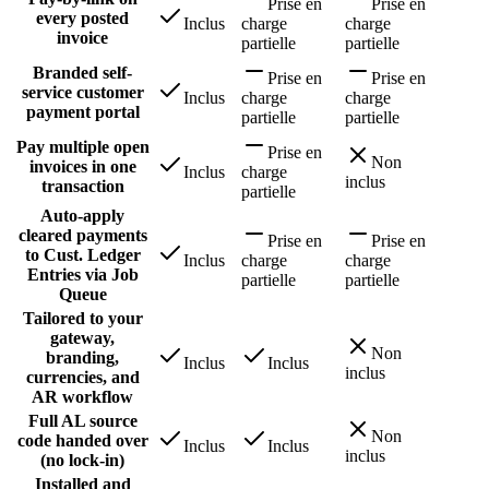
Prise en
Prise en
every posted
Inclus
charge
charge
invoice
partielle
partielle
Branded self-
Prise en
Prise en
service customer
Inclus
charge
charge
payment portal
partielle
partielle
Pay multiple open
Prise en
Non
invoices in one
Inclus
charge
inclus
transaction
partielle
Auto-apply
cleared payments
Prise en
Prise en
to Cust. Ledger
Inclus
charge
charge
Entries via Job
partielle
partielle
Queue
Tailored to your
gateway,
Non
branding,
Inclus
Inclus
inclus
currencies, and
AR workflow
Full AL source
Non
code handed over
Inclus
Inclus
inclus
(no lock-in)
Installed and