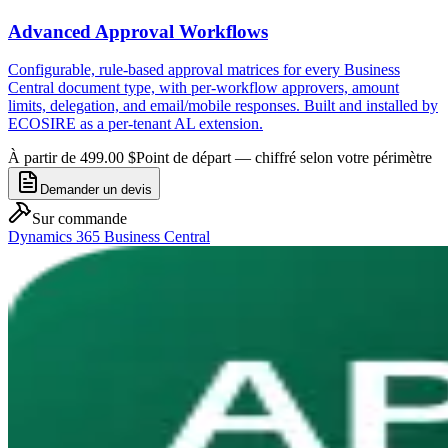
Advanced Approval Workflows
Configurable, rule-based approval matrices for every Business
Central document type, with per-workflow approvers, amount
limits, delegation, and email/mobile responses. Built and installed by
ECOSIRE as a per-tenant AL extension.
À partir de 499.00 $
Point de départ — chiffré selon votre périmètre
Demander un devis
Sur commande
Dynamics 365 Business Central