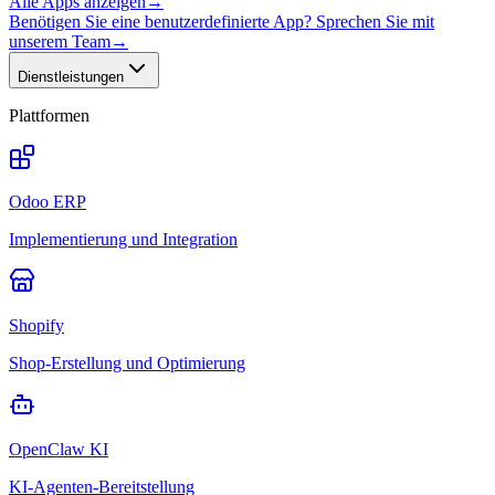
Alle Apps anzeigen
→
Benötigen Sie eine benutzerdefinierte App? Sprechen Sie mit
unserem Team
→
Dienstleistungen
Plattformen
Odoo ERP
Implementierung und Integration
Shopify
Shop-Erstellung und Optimierung
OpenClaw KI
KI-Agenten-Bereitstellung