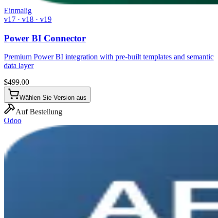
Einmalig
v17 · v18 · v19
Power BI Connector
Premium Power BI integration with pre-built templates and semantic
data layer
$
499.00
Wählen Sie Version aus
Auf Bestellung
Odoo