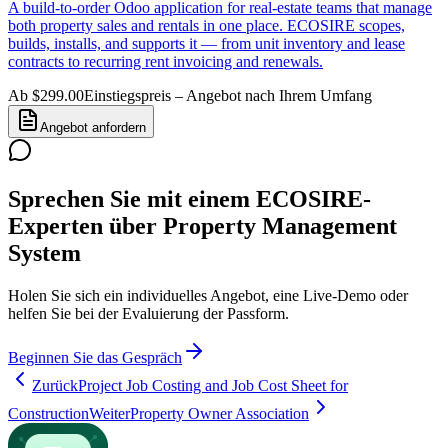
A build-to-order Odoo application for real-estate teams that manage
both property sales and rentals in one place. ECOSIRE scopes,
builds, installs, and supports it — from unit inventory and lease
contracts to recurring rent invoicing and renewals.
Ab $299.00
Einstiegspreis – Angebot nach Ihrem Umfang
Angebot anfordern
Sprechen Sie mit einem ECOSIRE-
Experten über Property Management
System
Holen Sie sich ein individuelles Angebot, eine Live-Demo oder
helfen Sie bei der Evaluierung der Passform.
Beginnen Sie das Gespräch
Zurück
Project Job Costing and Job Cost Sheet for
Construction
Weiter
Property Owner Association