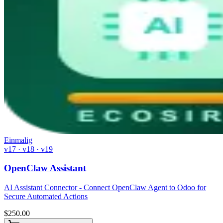
Einmalig
v17 · v18 · v19
OpenClaw Assistant
AI Assistant Connector - Connect OpenClaw Agent to Odoo for
Secure Automated Actions
$
250.00