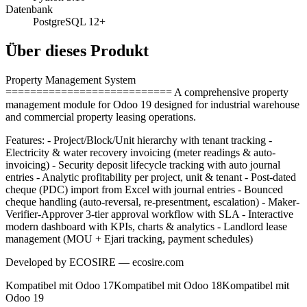
Datenbank
PostgreSQL 12+
Über dieses Produkt
Property Management System
=========================== A comprehensive property
management module for Odoo 19 designed for industrial warehouse
and commercial property leasing operations.
Features: - Project/Block/Unit hierarchy with tenant tracking -
Electricity & water recovery invoicing (meter readings & auto-
invoicing) - Security deposit lifecycle tracking with auto journal
entries - Analytic profitability per project, unit & tenant - Post-dated
cheque (PDC) import from Excel with journal entries - Bounced
cheque handling (auto-reversal, re-presentment, escalation) - Maker-
Verifier-Approver 3-tier approval workflow with SLA - Interactive
modern dashboard with KPIs, charts & analytics - Landlord lease
management (MOU + Ejari tracking, payment schedules)
Developed by ECOSIRE — ecosire.com
Kompatibel mit Odoo 17
Kompatibel mit Odoo 18
Kompatibel mit
Odoo 19