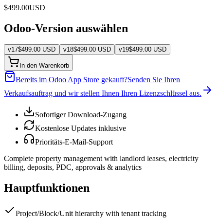
$
499.00
USD
Odoo-Version auswählen
v
17
$
499.00
USD
v
18
$
499.00
USD
v
19
$
499.00
USD
In den Warenkorb
Bereits im Odoo App Store gekauft?
Senden Sie Ihren
Verkaufsauftrag und wir stellen Ihnen Ihren Lizenzschlüssel aus.
Sofortiger Download-Zugang
Kostenlose Updates inklusive
Prioritäts-E-Mail-Support
Complete property management with landlord leases, electricity
billing, deposits, PDC, approvals & analytics
Hauptfunktionen
Project/Block/Unit hierarchy with tenant tracking