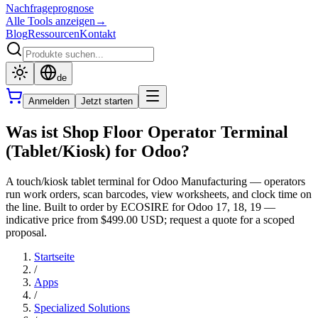
Nachfrageprognose
Alle Tools anzeigen
→
Blog
Ressourcen
Kontakt
de
Anmelden
Jetzt starten
Was ist Shop Floor Operator Terminal
(Tablet/Kiosk) for Odoo?
A touch/kiosk tablet terminal for Odoo Manufacturing — operators
run work orders, scan barcodes, view worksheets, and clock time on
the line. Built to order by ECOSIRE for Odoo 17, 18, 19 —
indicative price from $499.00 USD; request a quote for a scoped
proposal.
Startseite
/
Apps
/
Specialized Solutions