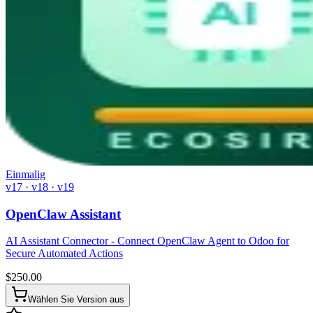
Einmalig
v17 · v18 · v19
OpenClaw Assistant
AI Assistant Connector - Connect OpenClaw Agent to Odoo for
Secure Automated Actions
$
250.00
Wählen Sie Version aus