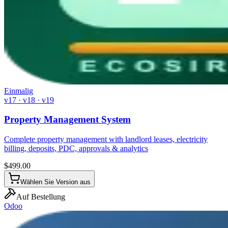
Einmalig
v17 · v18 · v19
Property Management System
Complete property management with landlord leases, electricity
billing, deposits, PDC, approvals & analytics
$
499.00
Wählen Sie Version aus
Auf Bestellung
Odoo