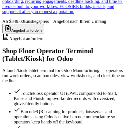
onboarding, recurring engagements, deadline tracking, and time-to-
invoice built to your workflow. ECOSIRE builds, installs, and
supports it after you request a quotation.
Ab $349.00
Einstiegspreis – Angebot nach Ihrem Umfang
Angebot anfordern
Angebot anfordern
Shop Floor Operator Terminal
(Tablet/Kiosk) for Odoo
A touch/kiosk tablet terminal for Odoo Manufacturing — operators
run work orders, scan barcodes, view worksheets, and clock time on
the line.
Touch/kiosk operator UI (OWL components) to Start,
Pause and Finish mrp.workorder records with oversized,
glove-friendly buttons
Barcode/QR scanning for products, lots/serials and
operations using Odoo's native barcode nomenclature so
operators keep hands off the keyboard