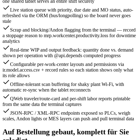
one shared tablet serves an entire shift securely
Live station queue with priority, due date and MO status, auto-
refreshed via the ORM (bus/longpolling) so the board never goes
stale
Scrap and blocking/Andon flagging from the terminal — record
a stoppage reason to mrp.workcenter.productivity.loss for downtime
analytics
Real-time WIP and output feedback: quantity done vs. demand
shown per operation with @api.depends computed progress
Configurable per-work-center layouts and permissions via
ir.model.access.csv + record rules so each station shows only what
its role allows
Offline-tolerant scan buffering for shaky plant Wi-Fi, with
automatic re-sync when the tablet reconnects
QWeb traveler/route-card and per-shift labor reports printable
from the same data the terminal captures
JSON-RPC / XML-RPC endpoints exposed so PLCs, weigh
scales, Andon lights or MES layers can push and pull terminal data
Auf Bestellung gebaut, komplett für Sie