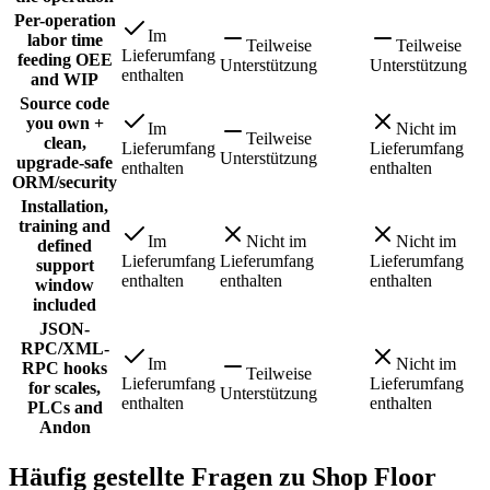
Per-operation
Im
labor time
Teilweise
Teilweise
Lieferumfang
feeding OEE
Unterstützung
Unterstützung
enthalten
and WIP
Source code
you own +
Im
Nicht im
Teilweise
clean,
Lieferumfang
Lieferumfang
Unterstützung
upgrade-safe
enthalten
enthalten
ORM/security
Installation,
training and
Im
Nicht im
Nicht im
defined
Lieferumfang
Lieferumfang
Lieferumfang
support
enthalten
enthalten
enthalten
window
included
JSON-
RPC/XML-
Im
Nicht im
RPC hooks
Teilweise
Lieferumfang
Lieferumfang
for scales,
Unterstützung
enthalten
enthalten
PLCs and
Andon
Häufig gestellte Fragen zu Shop Floor