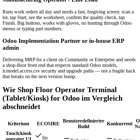
Runs work orders all day and needs a fast, forgiving screen: scan a
lot, tap Start, see the worksheet, confirm the quality check, tap
Finish. Big buttons, works with gloves, no hunting through Odoo
menus or typing part numbers.
Odoo Implementation Partner or in-house ERP
admin
Delivering MRP for a client on Community or Enterprise and needs
a shop-floor front end that respects standard Odoo models,
ir.model.access.csv security and upgrade paths — not a fragile hack
that breaks on the next version bump.
Wie Shop Floor Operator Terminal
(Tablet/Kiosk) for Odoo im Vergleich
abschneidet
Benutzerdefinierter
O
Kriterium
ECOSIRE
Konkurrent
Build
Na
Touch/kiosk
Im
operator UI