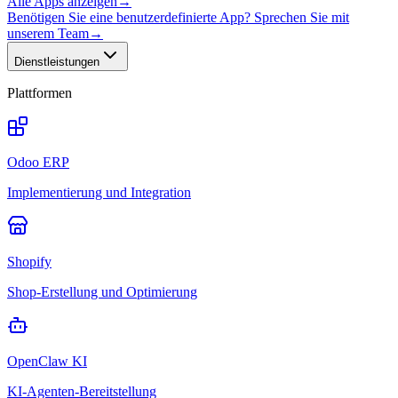
Alle Apps anzeigen
→
Benötigen Sie eine benutzerdefinierte App? Sprechen Sie mit
unserem Team
→
Dienstleistungen
Plattformen
Odoo ERP
Implementierung und Integration
Shopify
Shop-Erstellung und Optimierung
OpenClaw KI
KI-Agenten-Bereitstellung