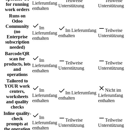
Teilweise
Teilweise
Lieferumfang
for running
Unterstützung
Unterstützung
enthalten
work orders
Runs on
Odoo
Community
Im
Im Lieferumfang
Teilweise
(no
Lieferumfang
enthalten
Unterstützung
Enterprise
enthalten
subscription
needed)
Barcode/QR
scan for
Im
Teilweise
Teilweise
products, lots
Lieferumfang
Unterstützung
Unterstützung
and
enthalten
operations
Tailored to
YOUR work
Im
Nicht im
centers,
Im Lieferumfang
Lieferumfang
Lieferumfang
worksheets
enthalten
enthalten
enthalten
and quality
checks
Inline quality-
Im
check
Teilweise
Teilweise
Lieferumfang
prompts at
Unterstützung
Unterstützung
enthalten
the operation