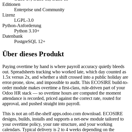
Editionen
Enterprise und Community
Lizenz
LGPL-3.0
Python-Anforderung
Python 3.10+
Datenbank
PostgreSQL 12+
Über dieses Produkt
Paying overtime by hand is where payroll accuracy quietly bleeds
out. Spreadsheets tracking who worked late, which day counted as
1.5x versus 2x, and whether a shift crossed into a public holiday are
error-prone, slow, and impossible to audit. This ECOSIRE build-to-
order module makes overtime a first-class, rule-driven part of your
Odoo HR stack — so overtime hours are computed the moment
attendance is recorded, priced against the correct rate, routed for
approval, and pushed straight into payroll.
This is not an off-the-shelf apps.odoo.com download. ECOSIRE
designs, builds, installs and supports a net-new module tailored to
your overtime policy, your rate structure, and your working
calendars. Typical delivery is 2 to 4 weeks depending on the