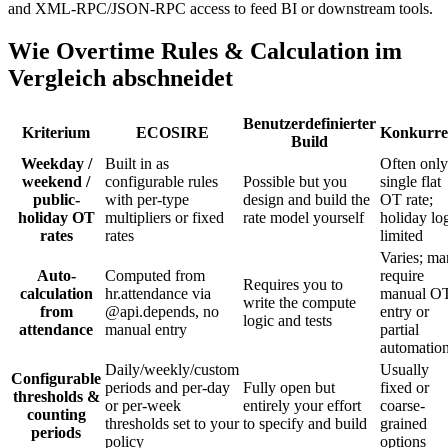
and XML-RPC/JSON-RPC access to feed BI or downstream tools.
Wie Overtime Rules & Calculation im
Vergleich abschneidet
Benutzerdefinierter
Kriterium
ECOSIRE
Konkurre
Build
Weekday /
Built in as
Often only
weekend /
configurable rules
Possible but you
single flat
public-
with per-type
design and build the
OT rate;
holiday OT
multipliers or fixed
rate model yourself
holiday lo
rates
rates
limited
Varies; m
Auto-
Computed from
require
Requires you to
calculation
hr.attendance via
manual O
write the compute
from
@api.depends, no
entry or
logic and tests
attendance
manual entry
partial
automatio
Daily/weekly/custom
Usually
Configurable
periods and per-day
Fully open but
fixed or
thresholds &
or per-week
entirely your effort
coarse-
counting
thresholds set to your
to specify and build
grained
periods
policy
options