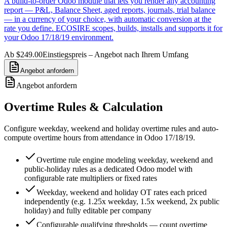
A build-to-order Odoo module that lets you render any accounting
report — P&L, Balance Sheet, aged reports, journals, trial balance
— in a currency of your choice, with automatic conversion at the
rate you define. ECOSIRE scopes, builds, installs and supports it for
your Odoo 17/18/19 environment.
Ab $249.00
Einstiegspreis – Angebot nach Ihrem Umfang
Angebot anfordern
Angebot anfordern
Overtime Rules & Calculation
Configure weekday, weekend and holiday overtime rules and auto-
compute overtime hours from attendance in Odoo 17/18/19.
Overtime rule engine modeling weekday, weekend and
public-holiday rules as a dedicated Odoo model with
configurable rate multipliers or fixed rates
Weekday, weekend and holiday OT rates each priced
independently (e.g. 1.25x weekday, 1.5x weekend, 2x public
holiday) and fully editable per company
Configurable qualifying thresholds — count overtime