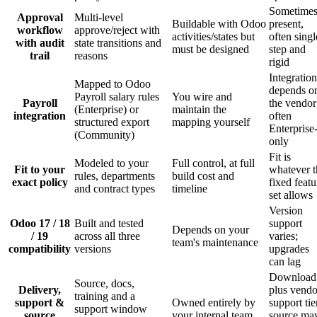
Sometime
Approval
Multi-level
Buildable with Odoo
present,
workflow
approve/reject with
activities/states but
often singl
with audit
state transitions and
must be designed
step and
trail
reasons
rigid
Integration
Mapped to Odoo
depends o
Payroll salary rules
You wire and
Payroll
the vendor
(Enterprise) or
maintain the
integration
often
structured export
mapping yourself
Enterprise
(Community)
only
Fit is
Modeled to your
Full control, at full
Fit to your
whatever t
rules, departments
build cost and
exact policy
fixed featu
and contract types
timeline
set allows
Version
Odoo 17 / 18
Built and tested
support
Depends on your
/ 19
across all three
varies;
team's maintenance
compatibility
versions
upgrades
can lag
Download
Source, docs,
Delivery,
plus vendo
training and a
support &
Owned entirely by
support tie
support window
source
your internal team
source ma