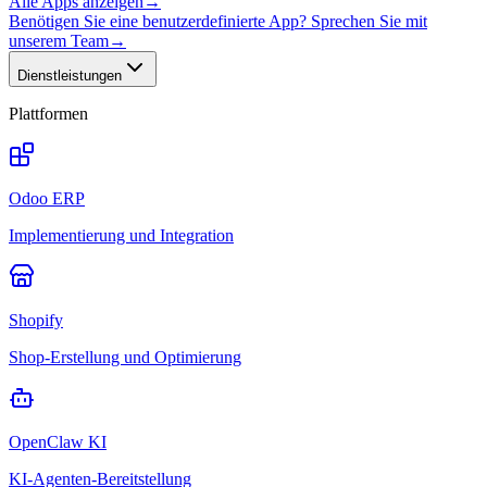
Alle Apps anzeigen
→
Benötigen Sie eine benutzerdefinierte App? Sprechen Sie mit
unserem Team
→
Dienstleistungen
Plattformen
Odoo ERP
Implementierung und Integration
Shopify
Shop-Erstellung und Optimierung
OpenClaw KI
KI-Agenten-Bereitstellung