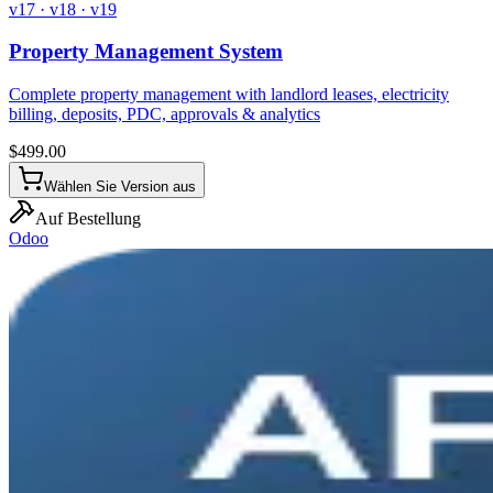
v17 · v18 · v19
Property Management System
Complete property management with landlord leases, electricity
billing, deposits, PDC, approvals & analytics
$
499.00
Wählen Sie Version aus
Auf Bestellung
Odoo