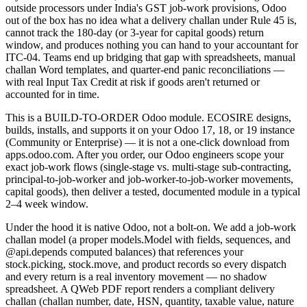
outside processors under India's GST job-work provisions, Odoo
out of the box has no idea what a delivery challan under Rule 45 is,
cannot track the 180-day (or 3-year for capital goods) return
window, and produces nothing you can hand to your accountant for
ITC-04. Teams end up bridging that gap with spreadsheets, manual
challan Word templates, and quarter-end panic reconciliations —
with real Input Tax Credit at risk if goods aren't returned or
accounted for in time.
This is a BUILD-TO-ORDER Odoo module. ECOSIRE designs,
builds, installs, and supports it on your Odoo 17, 18, or 19 instance
(Community or Enterprise) — it is not a one-click download from
apps.odoo.com. After you order, our Odoo engineers scope your
exact job-work flows (single-stage vs. multi-stage sub-contracting,
principal-to-job-worker and job-worker-to-job-worker movements,
capital goods), then deliver a tested, documented module in a typical
2–4 week window.
Under the hood it is native Odoo, not a bolt-on. We add a job-work
challan model (a proper models.Model with fields, sequences, and
@api.depends computed balances) that references your
stock.picking, stock.move, and product records so every dispatch
and every return is a real inventory movement — no shadow
spreadsheet. A QWeb PDF report renders a compliant delivery
challan (challan number, date, HSN, quantity, taxable value, nature