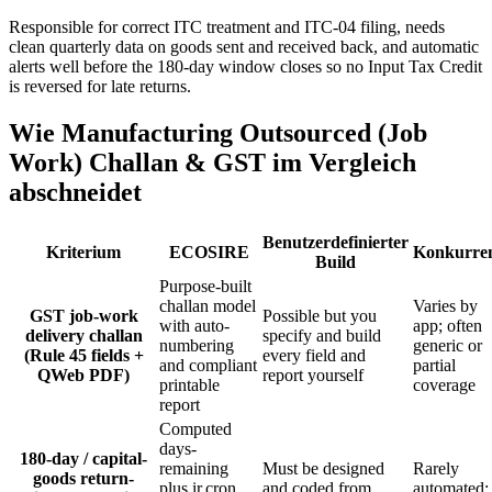
Responsible for correct ITC treatment and ITC-04 filing, needs
clean quarterly data on goods sent and received back, and automatic
alerts well before the 180-day window closes so no Input Tax Credit
is reversed for late returns.
Wie Manufacturing Outsourced (Job
Work) Challan & GST im Vergleich
abschneidet
Benutzerdefinierter
Kriterium
ECOSIRE
Konkurre
Build
Purpose-built
challan model
Varies by
GST job-work
Possible but you
with auto-
app; often
delivery challan
specify and build
numbering
generic or
(Rule 45 fields +
every field and
and compliant
partial
QWeb PDF)
report yourself
printable
coverage
report
Computed
days-
180-day / capital-
remaining
Must be designed
Rarely
goods return-
plus ir.cron
and coded from
automated;