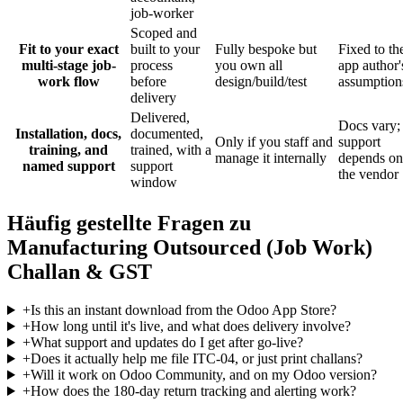
job-worker
Scoped and
Fit to your exact
built to your
Fully bespoke but
Fixed to th
multi-stage job-
process
you own all
app author'
work flow
before
design/build/test
assumption
delivery
Delivered,
Docs vary;
Installation, docs,
documented,
Only if you staff and
support
training, and
trained, with a
manage it internally
depends on
named support
support
the vendor
window
Häufig gestellte Fragen zu
Manufacturing Outsourced (Job Work)
Challan & GST
+
Is this an instant download from the Odoo App Store?
+
How long until it's live, and what does delivery involve?
+
What support and updates do I get after go-live?
+
Does it actually help me file ITC-04, or just print challans?
+
Will it work on Odoo Community, and on my Odoo version?
+
How does the 180-day return tracking and alerting work?