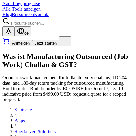
Nachfrageprognose
Alle Tools anzeigen
→
Blog
Ressourcen
Kontakt
de
Anmelden
Jetzt starten
Was ist Manufacturing Outsourced (Job
Work) Challan & GST?
Odoo job-work management for India: delivery challans, ITC-04
data, and 180-day return tracking for outsourced manufacturing.
Built to order. Built to order by ECOSIRE for Odoo 17, 18, 19 —
indicative price from $499.00 USD; request a quote for a scoped
proposal.
Startseite
/
Apps
/
Specialized Solutions