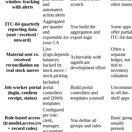
window tracking
and
scratch
often manu
with alerts
automated-
action alerts
Aggregated
ITC-04 quarterly
per quarter
You build the
Some apps
reporting data
and
aggregation and
offer partia
(sent / received /
exportable for
export logic
ITC-04 dat
onward)
your CA
Live
Often a
Material sent vs.
@api.depends
separate
Achievable with
received
balances
ledger, not
significant
reconciliation on
backed by
tied to
development effort
real stock moves
stock.move /
inventory
stock.picking
valuation
Included
Job-worker portal
portal
Build portal
Uncommo
(login, confirm
controllers
controllers and
in off-the-
receipt, status)
and QWeb
templates yourself
shelf apps
templates
Configured
per role:
Role-based access
Basic grou
clerk,
You define all
(ir.model.access.csv
usually
manager,
groups and rules
+ record rules)
present
accountant,