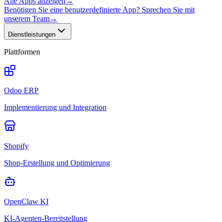
Alle Apps anzeigen
→
Benötigen Sie eine benutzerdefinierte App? Sprechen Sie mit
unserem Team
→
Dienstleistungen
Plattformen
Odoo ERP
Implementierung und Integration
Shopify
Shop-Erstellung und Optimierung
OpenClaw KI
KI-Agenten-Bereitstellung