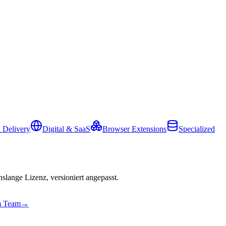
 Delivery
Digital & SaaS
Browser Extensions
Specialized
slange Lizenz, versioniert angepasst.
em Team
→