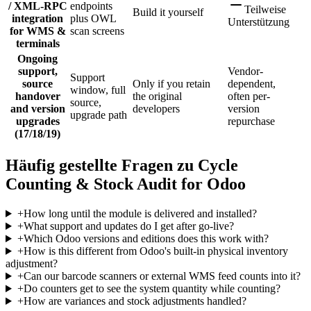
/ XML-RPC
endpoints
Teilweise
Build it yourself
integration
plus OWL
Unterstützung
for WMS &
scan screens
terminals
Ongoing
support,
Vendor-
Support
source
Only if you retain
dependent,
window, full
handover
the original
often per-
source,
and version
developers
version
upgrade path
upgrades
repurchase
(17/18/19)
Häufig gestellte Fragen zu Cycle
Counting & Stock Audit for Odoo
+
How long until the module is delivered and installed?
+
What support and updates do I get after go-live?
+
Which Odoo versions and editions does this work with?
+
How is this different from Odoo's built-in physical inventory
adjustment?
+
Can our barcode scanners or external WMS feed counts into it?
+
Do counters get to see the system quantity while counting?
+
How are variances and stock adjustments handled?