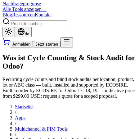
Nachfrageprognose
Alle Tools anzeigen
→
Blog
Ressourcen
Kontakt
de
Anmelden
Jetzt starten
Was ist Cycle Counting & Stock Audit for
Odoo?
Recurring cycle counts and blind stock audits per location, product,
lot or ABC class — built, installed and supported by ECOSIRE.
Built to order by ECOSIRE for Odoo 17, 18, 19 — indicative price
from $299.00 USD; request a quote for a scoped proposal.
Startseite
/
Apps
/
Multichannel & PIM Tools
/