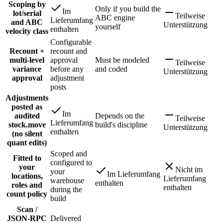
Scoping by
Only if you build the
Im
lot/serial
Teilweise
ABC engine
Lieferumfang
and ABC
Unterstützung
yourself
enthalten
velocity class
Configurable
Recount +
recount and
multi-level
approval
Must be modeled
Teilweise
variance
before any
and coded
Unterstützung
approval
adjustment
posts
Adjustments
posted as
Im
audited
Depends on the
Teilweise
Lieferumfang
stock.move
build's discipline
Unterstützung
enthalten
(no silent
quant edits)
Scoped and
Fitted to
configured to
your
Nicht im
your
Im Lieferumfang
locations,
Lieferumfang
warehouse
enthalten
roles and
enthalten
during the
count policy
build
Scan /
JSON-RPC
Delivered