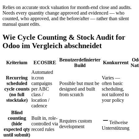
Relies on accurate stock valuation for month-end close and audits.
Needs every quantity change approved and evidenced — who
counted, who approved, and the before/after — rather than silent
manual quant edits.
Wie Cycle Counting & Stock Audit for
Odoo im Vergleich abschneidet
Benutzerdefinierter
Od
Kriterium
ECOSIRE
Konkurrent
Build
Nat
Automated
Recurring
ir.cron
Varies —
scheduled
campaigns
Possible but must be
often basic
cycle counts
per ABC
designed and built
scheduling,
(no full
class /
from scratch
not tailored to
stocktake)
location /
your policy
cadence
Blind
counting
Built in, role-
Requires custom
Teilweise
(hide
controlled via
development
Unterstützung
expected qty
record rules
until submit)