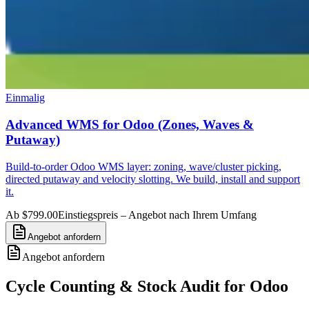
Einmalig
Advanced WMS for Odoo (Zones, Waves &
Putaway)
Build-to-order Odoo WMS layer: zoning, wave/cluster picking,
directed putaway and velocity slotting. We build, install and support
it.
Ab $799.00
Einstiegspreis – Angebot nach Ihrem Umfang
Angebot anfordern
Angebot anfordern
Cycle Counting & Stock Audit for Odoo