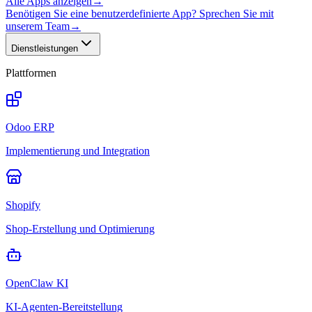
Alle Apps anzeigen
→
Benötigen Sie eine benutzerdefinierte App? Sprechen Sie mit
unserem Team
→
Dienstleistungen
Plattformen
Odoo ERP
Implementierung und Integration
Shopify
Shop-Erstellung und Optimierung
OpenClaw KI
KI-Agenten-Bereitstellung