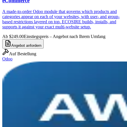
eCommerce
A made-to-order Odoo module that governs which products and
categories appear on each of your websites, with user- and group-
based restrictions layered on top. ECOSIRE builds, installs, and
supports it against your exact multi-website setup.
Ab $249.00
Einstiegspreis – Angebot nach Ihrem Umfang
Angebot anfordern
Auf Bestellung
Odoo