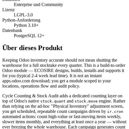
Enterprise und Community
Lizenz
LGPL-3.0
Python-Anforderung
Python 3.10+
Datenbank
PostgreSQL 12+
Über dieses Produkt
Keeping Odoo inventory accurate should not mean shutting the
warehouse for a full stocktake every quarter. This is a build-to-order
Odoo module — ECOSIRE designs, builds, installs and supports it
for you (typical 2-4 week lead time). It is not an instant
apps.odoo.com download; you get a module scoped to your
locations, operations flow and audit policy.
Cycle Counting & Stock Audit adds a dedicated counting layer on
top of Odoo's native
and
engine. Rather
stock.quant
stock.move
than relying on the ad-hoc "Physical Inventory" adjustment screen,
you get scheduled, repeatable count campaigns driven by
ir.cron
automated actions: count high-value or fast-moving items weekly,
slower items monthly, and everything at least once a year — without
ever freezing the whole warehouse. Each campaign generates count