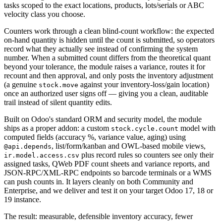
tasks scoped to the exact locations, products, lots/serials or ABC
velocity class you choose.
Counters work through a clean blind-count workflow: the expected
on-hand quantity is hidden until the count is submitted, so operators
record what they actually see instead of confirming the system
number. When a submitted count differs from the theoretical quant
beyond your tolerance, the module raises a variance, routes it for
recount and then approval, and only posts the inventory adjustment
(a genuine
against your inventory-loss/gain location)
stock.move
once an authorized user signs off — giving you a clean, auditable
trail instead of silent quantity edits.
Built on Odoo's standard ORM and security model, the module
ships as a proper addon: a custom
model with
stock.cycle.count
computed fields (accuracy %, variance value, aging) using
, list/form/kanban and OWL-based mobile views,
@api.depends
plus record rules so counters see only their
ir.model.access.csv
assigned tasks, QWeb PDF count sheets and variance reports, and
JSON-RPC/XML-RPC endpoints so barcode terminals or a WMS
can push counts in. It layers cleanly on both Community and
Enterprise, and we deliver and test it on your target Odoo 17, 18 or
19 instance.
The result: measurable, defensible inventory accuracy, fewer