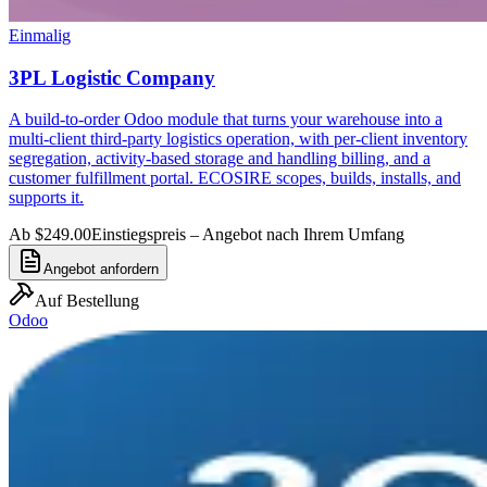
Einmalig
3PL Logistic Company
A build-to-order Odoo module that turns your warehouse into a
multi-client third-party logistics operation, with per-client inventory
segregation, activity-based storage and handling billing, and a
customer fulfillment portal. ECOSIRE scopes, builds, installs, and
supports it.
Ab $249.00
Einstiegspreis – Angebot nach Ihrem Umfang
Angebot anfordern
Auf Bestellung
Odoo