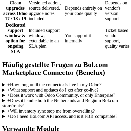
Clean
Versioned addon,
Depends on
upgrades
source delivered,
Depends entirely on
vendor's
across Odoo
upgrade notes
your code quality
version
17 / 18 / 19
included
support
Dedicated
support
Included support
Ticket-based
window &
window,
You support it
vendor
option for
extendable to an
internally
support,
ongoing
SLA plan
quality varies
SLA
Häufig gestellte Fragen zu Bol.com
Marketplace Connector (Benelux)
+
How long until the connector is live in my Odoo?
+
What support and updates do I get after go-live?
+
Does it work with Odoo Community, or only Enterprise?
+
Does it handle both the Netherlands and Belgium Bol.com
storefronts?
+
Will inventory sync stop me from overselling?
+
Do I need Bol.com API access, and is it FBB-compatible?
Verwandte Module