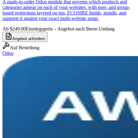
A made-to-order Odoo module that governs which products and
categories appear on each of your websites, with user- and group-
based restrictions layered on top. ECOSIRE builds, installs, and
supports it against your exact multi-website setup.
Ab $249.00
Einstiegspreis – Angebot nach Ihrem Umfang
Angebot anfordern
Auf Bestellung
Odoo