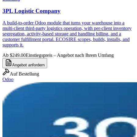
3PL Logistic Company
A build-to-order Odoo module that turns your warehouse into a
multi-client third-party logistics operation, with per-client inventory
segregation, activity-based storage and handling billing, and a
customer fulfillment portal. ECOSIRE scopes, builds, installs, and
supports it.
Ab $249.00
Einstiegspreis – Angebot nach Ihrem Umfang
Angebot anfordern
Auf Bestellung
Odoo