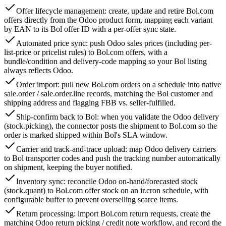
Offer lifecycle management: create, update and retire Bol.com
offers directly from the Odoo product form, mapping each variant
by EAN to its Bol offer ID with a per-offer sync state.
Automated price sync: push Odoo sales prices (including per-
list-price or pricelist rules) to Bol.com offers, with a
bundle/condition and delivery-code mapping so your Bol listing
always reflects Odoo.
Order import: pull new Bol.com orders on a schedule into native
sale.order / sale.order.line records, matching the Bol customer and
shipping address and flagging FBB vs. seller-fulfilled.
Ship-confirm back to Bol: when you validate the Odoo delivery
(stock.picking), the connector posts the shipment to Bol.com so the
order is marked shipped within Bol's SLA window.
Carrier and track-and-trace upload: map Odoo delivery carriers
to Bol transporter codes and push the tracking number automatically
on shipment, keeping the buyer notified.
Inventory sync: reconcile Odoo on-hand/forecasted stock
(stock.quant) to Bol.com offer stock on an ir.cron schedule, with
configurable buffer to prevent overselling scarce items.
Return processing: import Bol.com return requests, create the
matching Odoo return picking / credit note workflow, and record the