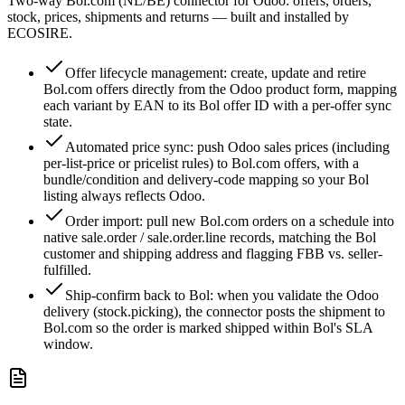
Two-way Bol.com (NL/BE) connector for Odoo: offers, orders,
stock, prices, shipments and returns — built and installed by
ECOSIRE.
Offer lifecycle management: create, update and retire
Bol.com offers directly from the Odoo product form, mapping
each variant by EAN to its Bol offer ID with a per-offer sync
state.
Automated price sync: push Odoo sales prices (including
per-list-price or pricelist rules) to Bol.com offers, with a
bundle/condition and delivery-code mapping so your Bol
listing always reflects Odoo.
Order import: pull new Bol.com orders on a schedule into
native sale.order / sale.order.line records, matching the Bol
customer and shipping address and flagging FBB vs. seller-
fulfilled.
Ship-confirm back to Bol: when you validate the Odoo
delivery (stock.picking), the connector posts the shipment to
Bol.com so the order is marked shipped within Bol's SLA
window.