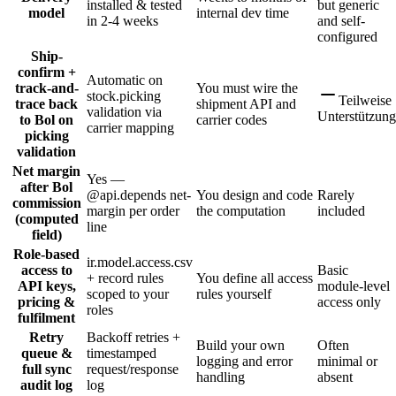
installed & tested
but generic
model
internal dev time
in 2-4 weeks
and self-
configured
Ship-
confirm +
Automatic on
track-and-
You must wire the
stock.picking
Teilweise
trace back
shipment API and
validation via
Unterstützung
to Bol on
carrier codes
carrier mapping
picking
validation
Net margin
Yes —
after Bol
@api.depends net-
You design and code
Rarely
commission
margin per order
the computation
included
(computed
line
field)
Role-based
ir.model.access.csv
access to
Basic
+ record rules
You define all access
API keys,
module-level
scoped to your
rules yourself
pricing &
access only
roles
fulfilment
Retry
Backoff retries +
Build your own
Often
queue &
timestamped
logging and error
minimal or
full sync
request/response
handling
absent
audit log
log