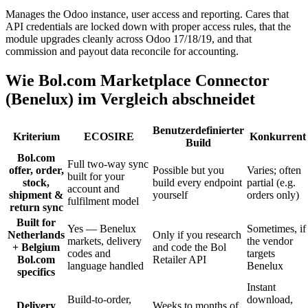
Manages the Odoo instance, user access and reporting. Cares that
API credentials are locked down with proper access rules, that the
module upgrades cleanly across Odoo 17/18/19, and that
commission and payout data reconcile for accounting.
Wie Bol.com Marketplace Connector
(Benelux) im Vergleich abschneidet
Benutzerdefinierter
Kriterium
ECOSIRE
Konkurrent
Build
Bol.com
Full two-way sync
offer, order,
Possible but you
Varies; often
built for your
stock,
build every endpoint
partial (e.g.
account and
shipment &
yourself
orders only)
fulfilment model
return sync
Built for
Yes — Benelux
Sometimes, if
Netherlands
Only if you research
markets, delivery
the vendor
+ Belgium
and code the Bol
codes and
targets
Bol.com
Retailer API
language handled
Benelux
specifics
Instant
Build-to-order,
download,
Delivery
Weeks to months of