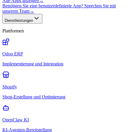
Alle Apps anzeigen
→
Benötigen Sie eine benutzerdefinierte App? Sprechen Sie mit
unserem Team
→
Dienstleistungen
Plattformen
Odoo ERP
Implementierung und Integration
Shopify
Shop-Erstellung und Optimierung
OpenClaw KI
KI-Agenten-Bereitstellung