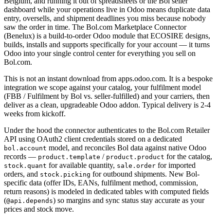
Belgium, and running it out of spreadsheets or the Bol seller
dashboard while your operations live in Odoo means duplicate data
entry, oversells, and shipment deadlines you miss because nobody
saw the order in time. The Bol.com Marketplace Connector
(Benelux) is a build-to-order Odoo module that ECOSIRE designs,
builds, installs and supports specifically for your account — it turns
Odoo into your single control center for everything you sell on
Bol.com.
This is not an instant download from apps.odoo.com. It is a bespoke
integration we scope against your catalog, your fulfilment model
(FBB / Fulfilment by Bol vs. seller-fulfilled) and your carriers, then
deliver as a clean, upgradeable Odoo addon. Typical delivery is 2-4
weeks from kickoff.
Under the hood the connector authenticates to the Bol.com Retailer
API using OAuth2 client credentials stored on a dedicated
model, and reconciles Bol data against native Odoo
bol.account
records —
/
for the catalog,
product.template
product.product
for available quantity,
for imported
stock.quant
sale.order
orders, and
for outbound shipments. New Bol-
stock.picking
specific data (offer IDs, EANs, fulfilment method, commission,
return reasons) is modeled in dedicated tables with computed fields
(
) so margins and sync status stay accurate as your
@api.depends
prices and stock move.