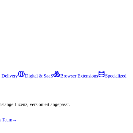
 Delivery
Digital & SaaS
Browser Extensions
Specialized
slange Lizenz, versioniert angepasst.
em Team
→