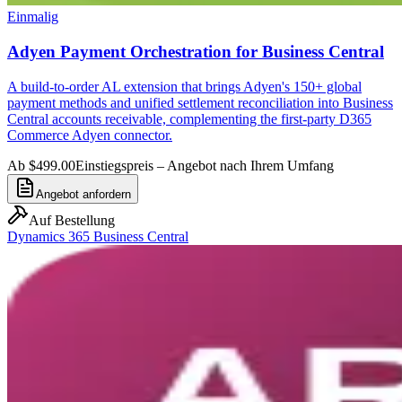
Einmalig
Adyen Payment Orchestration for Business Central
A build-to-order AL extension that brings Adyen's 150+ global
payment methods and unified settlement reconciliation into Business
Central accounts receivable, complementing the first-party D365
Commerce Adyen connector.
Ab $499.00
Einstiegspreis – Angebot nach Ihrem Umfang
Angebot anfordern
Auf Bestellung
Dynamics 365 Business Central