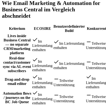
Wie Email Marketing & Automation for
Business Central im Vergleich
abschneidet
Benutzerdefinierter
Kriterium
ECOSIRE
Konkurren
Build
Lives inside
Business Central
Im
Im Lieferumfang
Teilweise
— no separate
Lieferumfang
enthalten
Unterstützun
CRM/marketing
enthalten
platform
Real-time
Im
contact/customer
Im Lieferumfang
Teilweise
Lieferumfang
sync via AL event
enthalten
Unterstützun
enthalten
subscribers
Im
Im
Drag-and-drop
Teilweise
Lieferumfang
Lieferumfan
email editor
Unterstützung
enthalten
enthalten
Automation flows
Im
Teilweise
Teilweise
/ journeys on the
Lieferumfang
Unterstützung
Unterstützun
BC Job Queue
enthalten