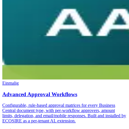
Einmalig
Advanced Approval Workflows
Configurable, rule-based approval matrices for every Business
Central document type, with per-workflow approvers, amount
limits, delegation, and email/mobile responses. Built and installed by
ECOSIRE as a per-tenant AL extension.