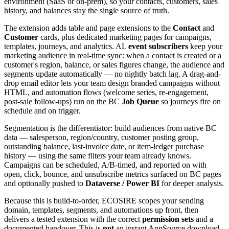
environment (SaaS or on-prem), so your contacts, customers, sales
history, and balances stay the single source of truth.
The extension adds table and page extensions to the
Contact
and
Customer
cards, plus dedicated marketing pages for campaigns,
templates, journeys, and analytics. AL
event subscribers
keep your
marketing audience in real-time sync: when a contact is created or a
customer's region, balance, or sales figures change, the audience and
segments update automatically — no nightly batch lag. A drag-and-
drop email editor lets your team design branded campaigns without
HTML, and automation flows (welcome series, re-engagement,
post-sale follow-ups) run on the BC
Job Queue
so journeys fire on
schedule and on trigger.
Segmentation is the differentiator: build audiences from native BC
data — salesperson, region/country, customer posting group,
outstanding balance, last-invoice date, or item-ledger purchase
history — using the same filters your team already knows.
Campaigns can be scheduled, A/B-timed, and reported on with
open, click, bounce, and unsubscribe metrics surfaced on BC pages
and optionally pushed to
Dataverse / Power BI
for deeper analysis.
Because this is build-to-order, ECOSIRE scopes your sending
domain, templates, segments, and automations up front, then
delivers a tested extension with the correct
permission sets
and a
documented handover. This is
not
an instant AppSource download