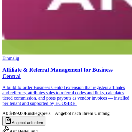
Einmalig
Affiliate & Referral Management for Business
Central
A build-to-order Business Central extension that registers affiliates
and referrers, attributes sales to referral codes and links, calculates
tiered commission, and posts payouts as vendor invoices — installed
per-tenant and supported by ECOSIRE.
Ab $499.00
Einstiegspreis – Angebot nach Ihrem Umfang
Angebot anfordern
Auf Bestellung