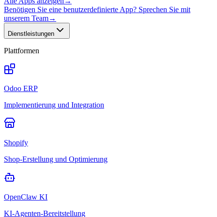
Alle Apps anzeigen
→
Benötigen Sie eine benutzerdefinierte App? Sprechen Sie mit
unserem Team
→
Dienstleistungen
Plattformen
Odoo ERP
Implementierung und Integration
Shopify
Shop-Erstellung und Optimierung
OpenClaw KI
KI-Agenten-Bereitstellung