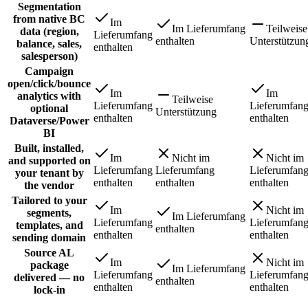
Segmentation
from native BC
Im
Im Lieferumfang
Teilweise
data (region,
Lieferumfang
enthalten
Unterstützun
balance, sales,
enthalten
salesperson)
Campaign
open/click/bounce
Im
Im
analytics with
Teilweise
Lieferumfang
Lieferumfan
optional
Unterstützung
enthalten
enthalten
Dataverse/Power
BI
Built, installed,
Im
Nicht im
Nicht im
and supported on
Lieferumfang
Lieferumfang
Lieferumfan
your tenant by
enthalten
enthalten
enthalten
the vendor
Tailored to your
Im
Nicht im
segments,
Im Lieferumfang
Lieferumfang
Lieferumfan
templates, and
enthalten
enthalten
enthalten
sending domain
Source AL
Im
Nicht im
package
Im Lieferumfang
Lieferumfang
Lieferumfan
delivered — no
enthalten
enthalten
enthalten
lock-in