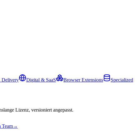
 Delivery
Digital & SaaS
Browser Extensions
Specialized
slange Lizenz, versioniert angepasst.
em Team
→