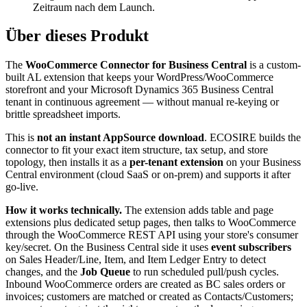
Zeitraum nach dem Launch.
Über dieses Produkt
The
WooCommerce Connector for Business Central
is a custom-
built AL extension that keeps your WordPress/WooCommerce
storefront and your Microsoft Dynamics 365 Business Central
tenant in continuous agreement — without manual re-keying or
brittle spreadsheet imports.
This is
not an instant AppSource download
. ECOSIRE builds the
connector to fit your exact item structure, tax setup, and store
topology, then installs it as a
per-tenant extension
on your Business
Central environment (cloud SaaS or on-prem) and supports it after
go-live.
How it works technically.
The extension adds table and page
extensions plus dedicated setup pages, then talks to WooCommerce
through the WooCommerce REST API using your store's consumer
key/secret. On the Business Central side it uses
event subscribers
on Sales Header/Line, Item, and Item Ledger Entry to detect
changes, and the
Job Queue
to run scheduled pull/push cycles.
Inbound WooCommerce orders are created as BC sales orders or
invoices; customers are matched or created as Contacts/Customers;