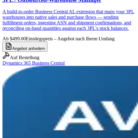
A build-to-order Business Central AL extension that maps your 3PL
warehouses into native sales and purchase flows — sending
fulfillment orders, ingesting ASN and shipment confirmations, and
reconciling on-hand quantities against each 3PL's stock balances.
Ab $499.00
Einstiegspreis – Angebot nach Ihrem Umfang
Angebot anfordern
Auf Bestellung
Dynamics 365 Business Central