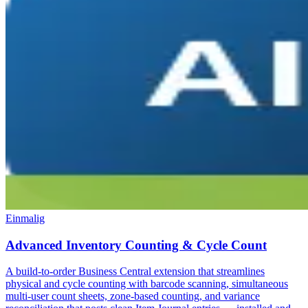
Einmalig
Advanced Inventory Counting & Cycle Count
A build-to-order Business Central extension that streamlines
physical and cycle counting with barcode scanning, simultaneous
multi-user count sheets, zone-based counting, and variance