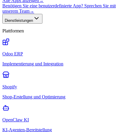
Alle Apps anzeigen
→
Benötigen Sie eine benutzerdefinierte App? Sprechen Sie mit
unserem Team
→
Dienstleistungen
Plattformen
Odoo ERP
Implementierung und Integration
Shopify
Shop-Erstellung und Optimierung
OpenClaw KI
KI-Agenten-Bereitstellung