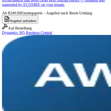
reconciliation that posts clean Item Journal entries — installed and
supported by ECOSIRE on your tenant.
Ab $249.00
Einstiegspreis – Angebot nach Ihrem Umfang
Angebot anfordern
Auf Bestellung
Dynamics 365 Business Central