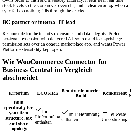
Owns order-to-cash and inventory accuracy. Needs near-real-time
stock levels so the store never oversells, and a clear error log when a
sync fails so nothing falls through the cracks.
BC partner or internal IT lead
Responsible for the tenant's extensions and data integrity. Prefers a
per-tenant extension with delivered AL source and least-privilege
permission sets over an opaque marketplace app, and wants Power
Platform extensibility kept open.
Wie WooCommerce Connector for
Business Central im Vergleich
abschneidet
Benutzerdefinierter
Kriterium
ECOSIRE
Konkurrent
Build
N
Built
specifically for
Im
your item
Im Lieferumfang
Teilweise
Lieferumfang
structure, tax
enthalten
Unterstützung
enthalten
and store
topology