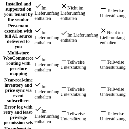
Installed and
Im
Nicht im
supported on
Teilweise
Lieferumfang
Lieferumfang
your tenant by
Unterstützung
enthalten
enthalten
the vendor
Per-tenant
extension with
Im
Nicht im
Im Lieferumfang
full AL source
Lieferumfang
Lieferumfang
enthalten
delivered to
enthalten
enthalten
you
Multi-store
WooCommerce
Im
Teilweise
Teilweise
routing with
Lieferumfang
Unterstützung
Unterstützung
per-store
enthalten
mapping
Near-real-time
inventory and
Im
Teilweise
Teilweise
price sync via
Lieferumfang
Unterstützung
Unterstützung
event
enthalten
subscribers
Error log with
Im
retry and least-
Teilweise
Teilweise
Lieferumfang
privilege
Unterstützung
Unterstützung
enthalten
permission sets
No upfront in-