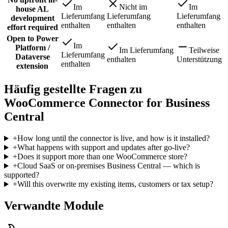
Im
Nicht im
Im
house AL
Lieferumfang
Lieferumfang
Lieferumfang
development
enthalten
enthalten
enthalten
effort required
Open to Power
Im
Platform /
Im Lieferumfang
Teilweise
Lieferumfang
Dataverse
enthalten
Unterstützung
enthalten
extension
Häufig gestellte Fragen zu
WooCommerce Connector for Business
Central
+
How long until the connector is live, and how is it installed?
+
What happens with support and updates after go-live?
+
Does it support more than one WooCommerce store?
+
Cloud SaaS or on-premises Business Central — which is
supported?
+
Will this overwrite my existing items, customers or tax setup?
Verwandte Module