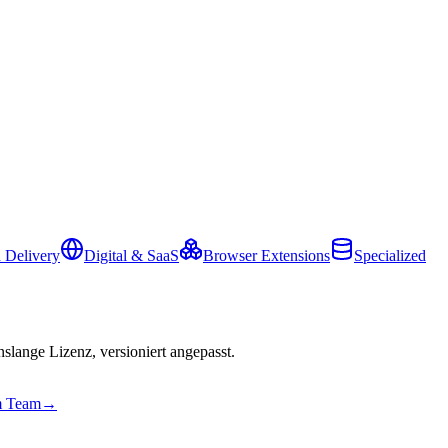
 Delivery
Digital & SaaS
Browser Extensions
Specialized
slange Lizenz, versioniert angepasst.
em Team
→