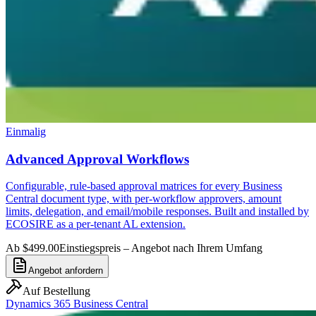
Einmalig
Advanced Approval Workflows
Configurable, rule-based approval matrices for every Business
Central document type, with per-workflow approvers, amount
limits, delegation, and email/mobile responses. Built and installed by
ECOSIRE as a per-tenant AL extension.
Ab $499.00
Einstiegspreis – Angebot nach Ihrem Umfang
Angebot anfordern
Auf Bestellung
Dynamics 365 Business Central