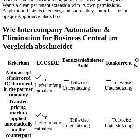
Wants a clean per-tenant extension with its own permissions,
Application Insights telemetry, and source they control — not an
opaque AppSource black box.
Wie Intercompany Automation &
Elimination for Business Central im
Vergleich abschneidet
Benutzerdefinierter
O
Kriterium
ECOSIRE
Konkurrent
Build
Na
Auto-accept
of mirrored
Im
Teilweise
Teilweise
IC document
Lieferumfang
Unterstützung
Unterstützung
in the partner
enthalten
company
Transfer-
pricing
markup
Im
applied
Teilweise
Teilweise
Lieferumfang
automatically
Unterstützung
Unterstützung
enthalten
on the
counterpart