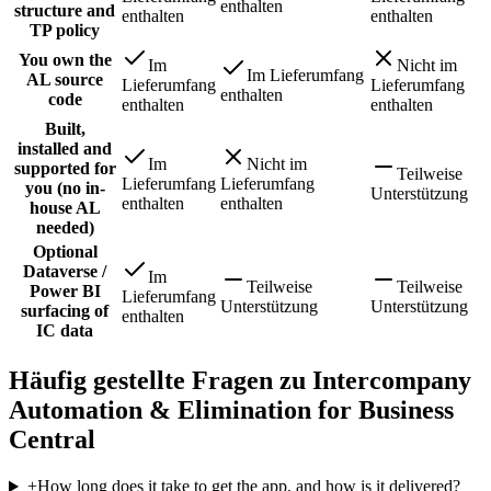
enthalten
structure and
enthalten
enthalten
TP policy
You own the
Im
Nicht im
Im Lieferumfang
AL source
Lieferumfang
Lieferumfang
enthalten
code
enthalten
enthalten
Built,
installed and
Im
Nicht im
supported for
Teilweise
Lieferumfang
Lieferumfang
you (no in-
Unterstützung
enthalten
enthalten
house AL
needed)
Optional
Dataverse /
Im
Teilweise
Teilweise
Power BI
Lieferumfang
Unterstützung
Unterstützung
surfacing of
enthalten
IC data
Häufig gestellte Fragen zu Intercompany
Automation & Elimination for Business
Central
+
How long does it take to get the app, and how is it delivered?