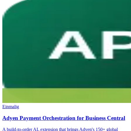
Einmalig
Adyen Payment Orchestration for Business Central
A build-to-order AL extension that brings Adyen's 150+ global