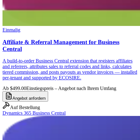
Einmalig
Affiliate & Referral Management for Business
Central
A build-to-order Business Central extension that registers affiliates
and referrers, attributes sales to referral codes and links, calculates
tiered commission, and posts payouts as vendor invoices — installed
per-tenant and supported by ECOSIRE.
Ab $499.00
Einstiegspreis – Angebot nach Ihrem Umfang
Angebot anfordern
Auf Bestellung
Dynamics 365 Business Central