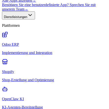
Alle Apps anzeigen
→
Benötigen Sie eine benutzerdefinierte App? Sprechen Sie mit
unserem Team
→
Dienstleistungen
Plattformen
Odoo ERP
Implementierung und Integration
Shopify
Shop-Erstellung und Optimierung
OpenClaw KI
KI-Agenten-Bereitstellung