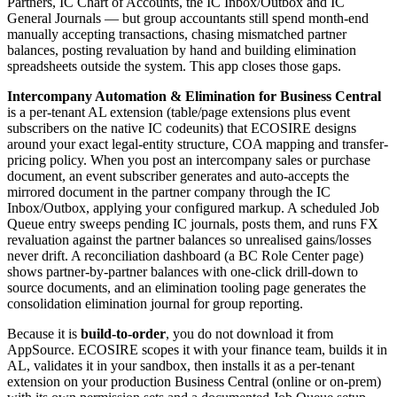
Partners, IC Chart of Accounts, the IC Inbox/Outbox and IC
General Journals — but group accountants still spend month-end
manually accepting transactions, chasing mismatched partner
balances, posting revaluation by hand and building elimination
spreadsheets outside the system. This app closes those gaps.
Intercompany Automation & Elimination for Business Central
is a per-tenant AL extension (table/page extensions plus event
subscribers on the native IC codeunits) that ECOSIRE designs
around your exact legal-entity structure, COA mapping and transfer-
pricing policy. When you post an intercompany sales or purchase
document, an event subscriber generates and auto-accepts the
mirrored document in the partner company through the IC
Inbox/Outbox, applying your configured markup. A scheduled Job
Queue entry sweeps pending IC journals, posts them, and runs FX
revaluation against the partner balances so unrealised gains/losses
never drift. A reconciliation dashboard (a BC Role Center page)
shows partner-by-partner balances with one-click drill-down to
source documents, and an elimination tooling page generates the
consolidation elimination journal for group reporting.
Because it is
build-to-order
, you do not download it from
AppSource. ECOSIRE scopes it with your finance team, builds it in
AL, validates it in your sandbox, then installs it as a per-tenant
extension on your production Business Central (online or on-prem)