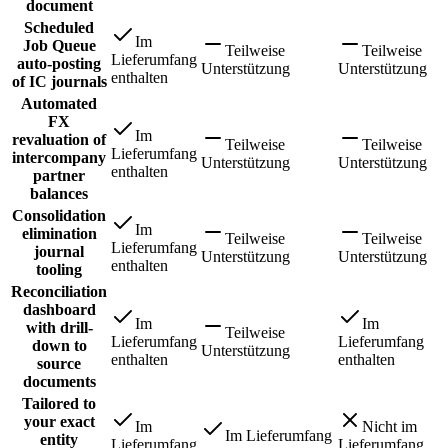
document
Scheduled
Im
Job Queue
Teilweise
Teilweise
Lieferumfang
auto-posting
Unterstützung
Unterstützung
enthalten
of IC journals
Automated
FX
Im
revaluation of
Teilweise
Teilweise
Lieferumfang
intercompany
Unterstützung
Unterstützung
enthalten
partner
balances
Consolidation
Im
elimination
Teilweise
Teilweise
Lieferumfang
journal
Unterstützung
Unterstützung
enthalten
tooling
Reconciliation
dashboard
Im
Im
with drill-
Teilweise
Lieferumfang
Lieferumfang
down to
Unterstützung
enthalten
enthalten
source
documents
Tailored to
your exact
Im
Nicht im
Im Lieferumfang
entity
Lieferumfang
Lieferumfang