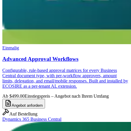
Einmalig
Advanced Approval Workflows
Configurable, rule-based approval matrices for every Business
Central document type, with per-workflow approvers, amount
limits, delegation, and email/mobile responses. Built and installed by
ECOSIRE as a per-tenant AL extension.
Ab $499.00
Einstiegspreis – Angebot nach Ihrem Umfang
Angebot anfordern
Auf Bestellung
Dynamics 365 Business Central