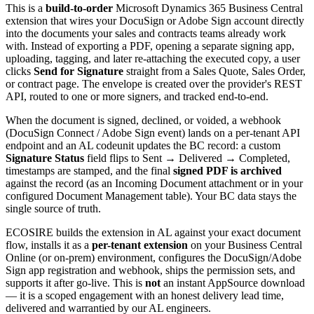
This is a
build-to-order
Microsoft Dynamics 365 Business Central
extension that wires your DocuSign or Adobe Sign account directly
into the documents your sales and contracts teams already work
with. Instead of exporting a PDF, opening a separate signing app,
uploading, tagging, and later re-attaching the executed copy, a user
clicks
Send for Signature
straight from a Sales Quote, Sales Order,
or contract page. The envelope is created over the provider's REST
API, routed to one or more signers, and tracked end-to-end.
When the document is signed, declined, or voided, a webhook
(DocuSign Connect / Adobe Sign event) lands on a per-tenant API
endpoint and an AL codeunit updates the BC record: a custom
Signature Status
field flips to Sent → Delivered → Completed,
timestamps are stamped, and the final
signed PDF is archived
against the record (as an Incoming Document attachment or in your
configured Document Management table). Your BC data stays the
single source of truth.
ECOSIRE builds the extension in AL against your exact document
flow, installs it as a
per-tenant extension
on your Business Central
Online (or on-prem) environment, configures the DocuSign/Adobe
Sign app registration and webhook, ships the permission sets, and
supports it after go-live. This is
not
an instant AppSource download
— it is a scoped engagement with an honest delivery lead time,
delivered and warrantied by our AL engineers.