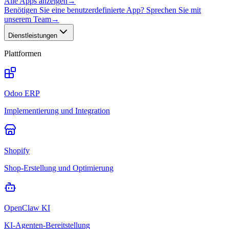
Alle Apps anzeigen
→
Benötigen Sie eine benutzerdefinierte App? Sprechen Sie mit
unserem Team
→
Dienstleistungen
Plattformen
Odoo ERP
Implementierung und Integration
Shopify
Shop-Erstellung und Optimierung
OpenClaw KI
KI-Agenten-Bereitstellung