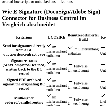
over ad-hoc scripts or untracked customizations.
Wie E-Signature (DocuSign/Adobe Sign)
Connector for Business Central im
Vergleich abschneidet
Benutzerdefinierter
Kriterium
ECOSIRE
Ko
Build
Send for signature directly
Im
Im Lieferumfang
from a BC
Lieferumfang
enthalten
Unt
quote/order/contract page
enthalten
Signature status
Im
(Sent/Completed/Declined)
Teilweise
Lieferumfang
written back to the BC
Unterstützung
Unt
enthalten
record
Signed PDF archived
Im
Teilweise
against the originating BC
Lieferumfang
Unterstützung
Unt
record
enthalten
Im
Multi-signer
Teilweise
Lieferumfang
Lie
ordered/parallel routing
Unterstützung
enthalten
ent