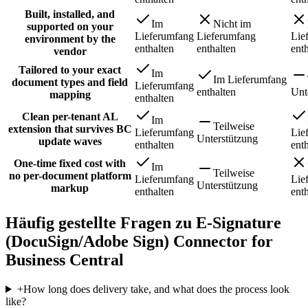
Built, installed, and
Im
Nicht im
supported on your
Lieferumfang
Lieferumfang
Lie
environment by the
enthalten
enthalten
ent
vendor
Tailored to your exact
Im
Im Lieferumfang
document types and field
Lieferumfang
enthalten
Unt
mapping
enthalten
Clean per-tenant AL
Im
Teilweise
extension that survives BC
Lieferumfang
Lie
Unterstützung
update waves
enthalten
ent
One-time fixed cost with
Im
Teilweise
no per-document platform
Lieferumfang
Lie
Unterstützung
markup
enthalten
ent
Häufig gestellte Fragen zu E-Signature
(DocuSign/Adobe Sign) Connector for
Business Central
+
How long does delivery take, and what does the process look
like?