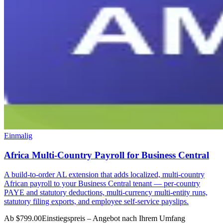
Einmalig
Africa Multi-Country Payroll for Business Central
A build-to-order AL extension that adds localized, multi-country
African payroll to your Business Central tenant — per-country
PAYE and statutory deductions, multi-currency multi-entity runs,
statutory filing exports, and employee self-service payslips.
Ab $799.00
Einstiegspreis – Angebot nach Ihrem Umfang