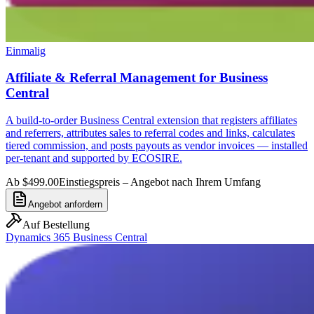
Einmalig
Affiliate & Referral Management for Business
Central
A build-to-order Business Central extension that registers affiliates
and referrers, attributes sales to referral codes and links, calculates
tiered commission, and posts payouts as vendor invoices — installed
per-tenant and supported by ECOSIRE.
Ab $499.00
Einstiegspreis – Angebot nach Ihrem Umfang
Angebot anfordern
Auf Bestellung
Dynamics 365 Business Central